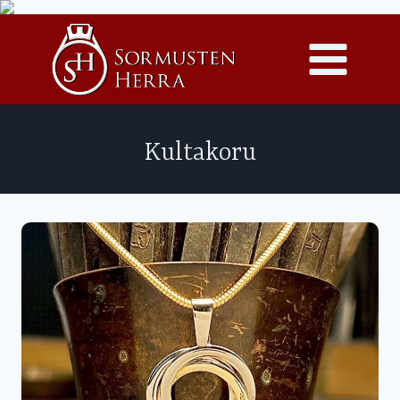
Siirry
sisältöön
Kultakoru