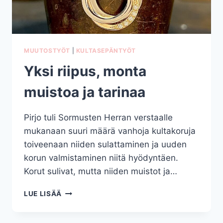
MUUTOSTYÖT
|
KULTASEPÄNTYÖT
Yksi riipus, monta
muistoa ja tarinaa
Pirjo tuli Sormusten Herran verstaalle
mukanaan suuri määrä vanhoja kultakoruja
toiveenaan niiden sulattaminen ja uuden
korun valmistaminen niitä hyödyntäen.
Korut sulivat, mutta niiden muistot ja…
YKSI
LUE LISÄÄ
RIIPUS,
MONTA
MUISTOA