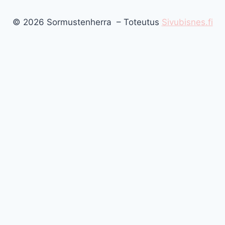
© 2026 Sormustenherra – Toteutus
Sivubisnes.fi