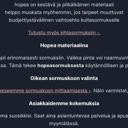
hopea on kestävä ja pitkäikäinen materiaali
helppo muokata myöhemmin, jos tarpeet muuttuvat
budjettiystävällinen vaihtoehto kultasormukselle
Tutustu myös kihlasormuksiin ›.
Hopea materiaalina
opii erinomaisesti sormuksiin. Vaikka pinta voi naarmuu
issa. Tämä tekee
hopeasormuksesta
käytännöllisen ja p
Oikean sormuskoon valinta
eeseemme sormuskoon mittaamisesta ›
. Näin varmistat
Asiakkaidemme kokemuksia
oma suosikkisi. Saat aina asiantuntevaa palvelua ja apu
myymälässä.