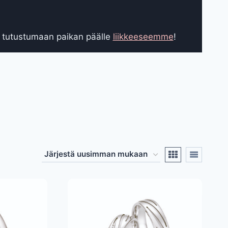
le tutustumaan paikan päälle
liikkeeseemme
!