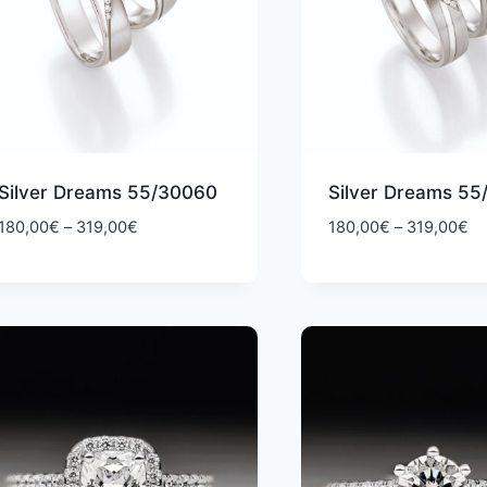
Silver Dreams 55/30060
Silver Dreams 5
Hintaluokka:
Hi
180,00
€
–
319,00
€
180,00
€
–
319,00
€
180,00€
18
-
-
319,00€
31