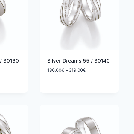
 / 30160
Silver Dreams 55 / 30140
ntaluokka:
Hintaluokka:
180,00
€
–
319,00
€
0,00€
180,00€
-
9,00€
319,00€