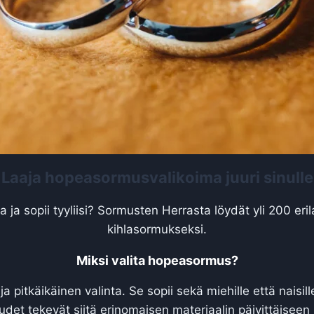
Laaja hopeasormusvalikoima juuri sinulle
a ja sopii tyyliisi? Sormusten Herrasta löydät yli 200 eri
kihlasormukseksi.
Miksi valita hopeasormus?
a pitkäikäinen valinta. Se sopii sekä miehille että naisil
det tekevät siitä erinomaisen materiaalin päivittäiseen