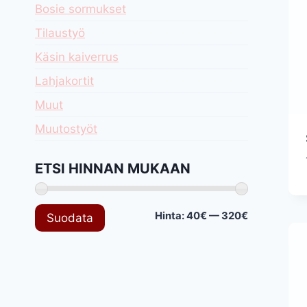
Bosie sormukset
Tilaustyö
Käsin kaiverrus
Lahjakortit
Muut
Muutostyöt
ETSI HINNAN MUKAAN
Minimihinta
Maksimihin
Hinta:
40€
—
320€
Suodata