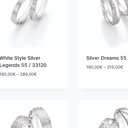
White Style Silver
Silver Dreams 55
Legends 55 / 33120
Hi
180,00
€
–
319,00
€
18
Hintaluokka:
160,00
€
–
289,00
€
-
160,00€
31
-
289,00€