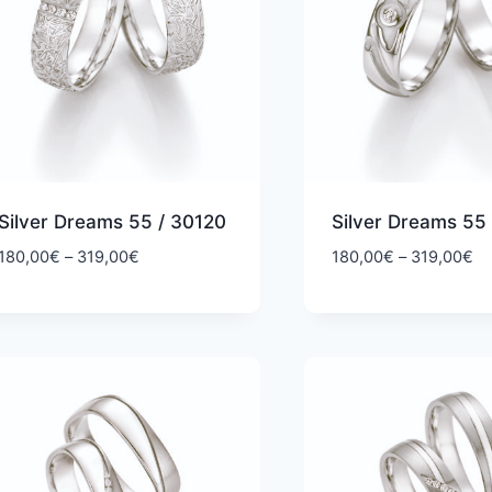
Silver Dreams 55 / 30120
Silver Dreams 55
Hintaluokka:
Hi
180,00
€
–
319,00
€
180,00
€
–
319,00
€
180,00€
18
-
-
319,00€
31
ta