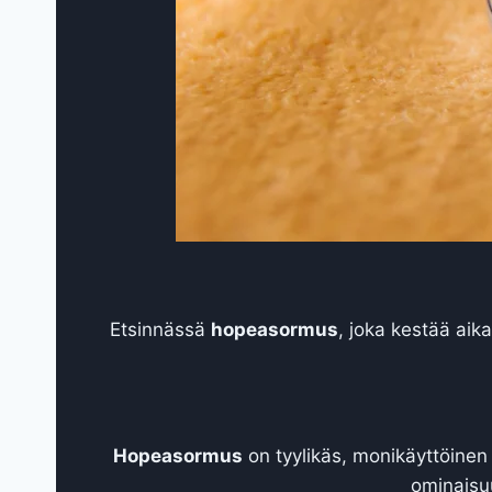
Etsinnässä
hopeasormus
, joka kestää aika
Hopeasormus
on tyylikäs, monikäyttöinen j
ominaisuu