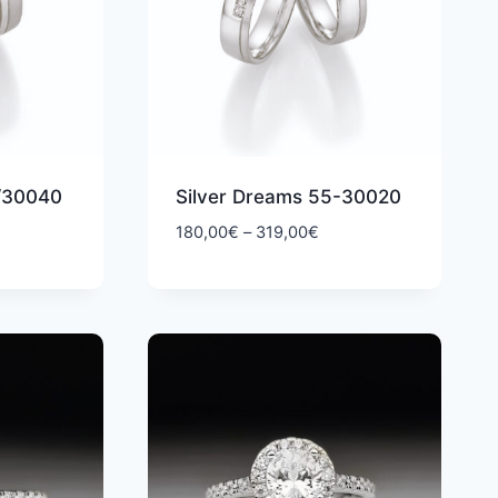
5/30040
Silver Dreams 55-30020
ntaluokka:
Hintaluokka:
180,00
€
–
319,00
€
0,00€
180,00€
-
9,00€
319,00€