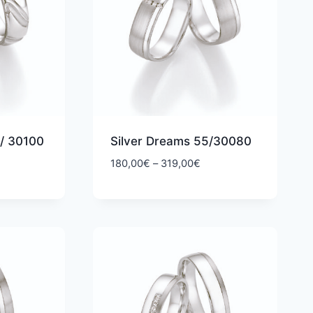
 / 30100
Silver Dreams 55/30080
ntaluokka:
Hintaluokka:
180,00
€
–
319,00
€
0,00€
180,00€
-
9,00€
319,00€