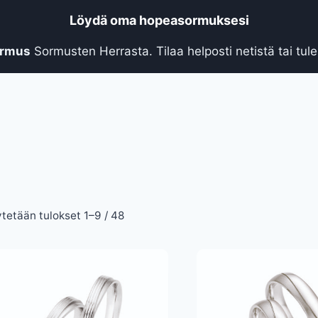
Löydä oma hopeasormuksesi
ormus
Sormusten Herrasta. Tilaa helposti netistä tai tu
Sorted
tetään tulokset 1–9 / 48
by
latest