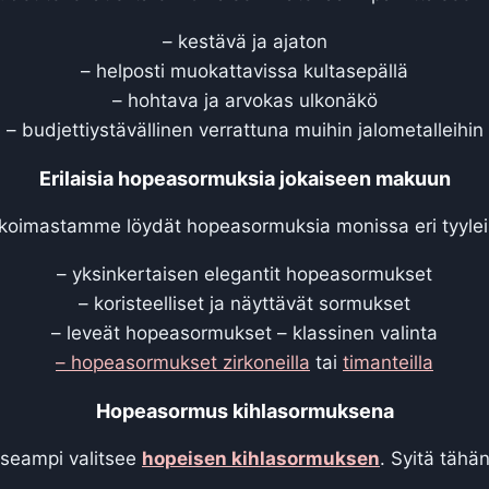
– kestävä ja ajaton
– helposti muokattavissa kultasepällä
– hohtava ja arvokas ulkonäkö
– budjettiystävällinen verrattuna muihin jalometalleihin
Erilaisia hopeasormuksia jokaiseen makuun
ikoimastamme löydät hopeasormuksia monissa eri tyylei
– yksinkertaisen elegantit hopeasormukset
– koristeelliset ja näyttävät sormukset
– leveät hopeasormukset – klassinen valinta
– hopeasormukset zirkoneilla
tai
timanteilla
Hopeasormus kihlasormuksena
seampi valitsee
hopeisen kihlasormuksen
. Syitä tähän