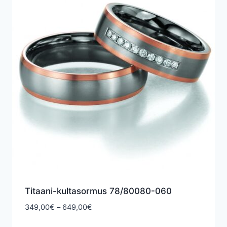
Titaani-kultasormus 78/80080-060
Hintaluokka:
349,00
€
–
649,00
€
349,00€