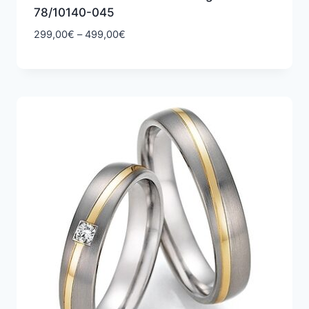
78/10140-045
Hintaluokka:
299,00
€
–
499,00
€
299,00€
-
499,00€