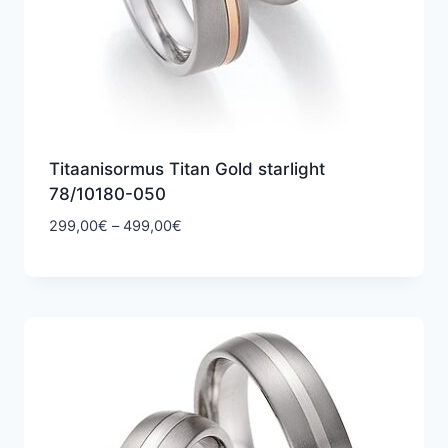
Titaanisormus Titan Gold starlight
78/10180-050
Hintaluokka:
299,00
€
–
499,00
€
299,00€
-
499,00€