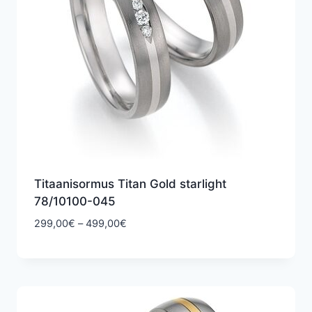
Titaanisormus Titan Gold starlight
78/10100-045
Hintaluokka:
299,00
€
–
499,00
€
299,00€
-
499,00€