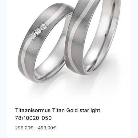
Titaanisormus Titan Gold starlight
78/10020-050
Hintaluokka:
299,00
€
–
499,00
€
299,00€