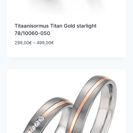
Titaanisormus Titan Gold starlight
78/10060-050
Hintaluokka:
299,00
€
–
499,00
€
299,00€
-
499,00€