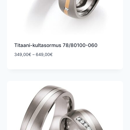
Titaani-kultasormus 78/80100-060
Hintaluokka:
349,00
€
–
649,00
€
349,00€
-
649,00€