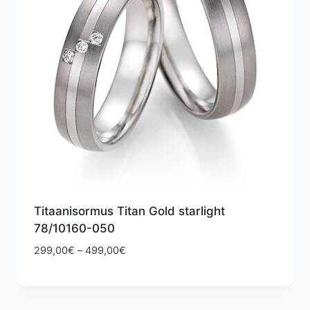
Titaanisormus Titan Gold starlight
78/10160-050
Hintaluokka:
299,00
€
–
499,00
€
299,00€
-
499,00€