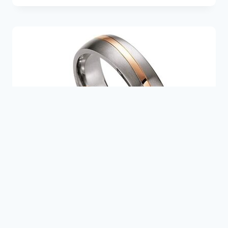
-
649,00€