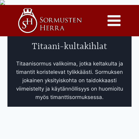
Siirry
sisältöön
Titaani-kultakihlat
Titaanisormus valikoima, jotka keltakulta ja
timantit koristelevat tylikkäästi. Sormuksen
jokainen yksityiskohta on taidokkaasti
viimeistelty ja käytännöllisyys on huomioitu
myös timanttisormuksessa.