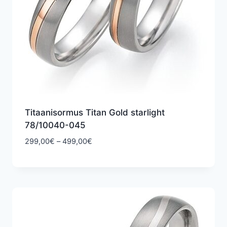
Titaanisormus Titan Gold starlight
78/10040-045
Hintaluokka:
299,00
€
–
499,00
€
299,00€
-
499,00€