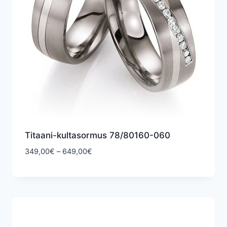
Titaani-kultasormus 78/80160-060
Hintaluokka:
349,00
€
–
649,00
€
349,00€
-
649,00€