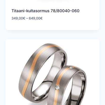
Titaani-kultasormus 78/80040-060
Hintaluokka:
349,00
€
–
649,00
€
349,00€
-
649,00€