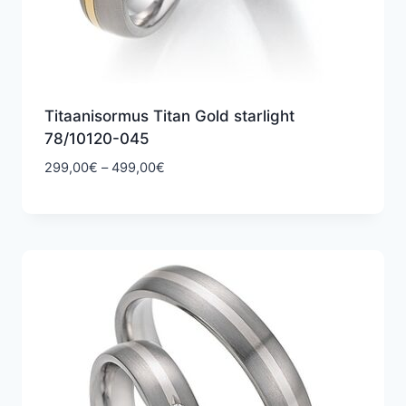
Titaanisormus Titan Gold starlight
78/10120-045
Hintaluokka:
299,00
€
–
499,00
€
299,00€
-
499,00€