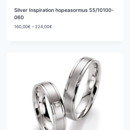
Silver Inspiration hopeasormus 55/10100-
060
Hintaluokka:
160,00
€
–
224,00
€
160,00€
-
224,00€