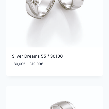
Silver Dreams 55 / 30100
Hintaluokka:
180,00
€
–
319,00
€
180,00€
-
319,00€