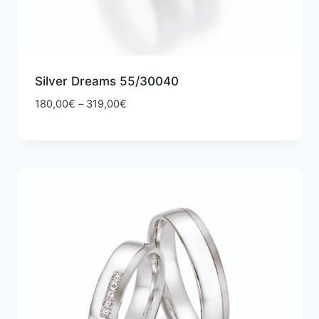
Silver Dreams 55/30040
Hintaluokka:
180,00
€
–
319,00
€
180,00€
-
319,00€