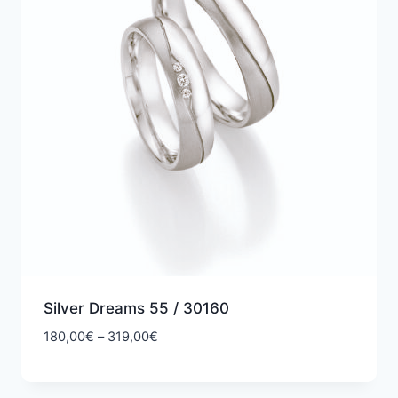
Silver Dreams 55 / 30160
Hintaluokka:
180,00
€
–
319,00
€
180,00€
-
319,00€