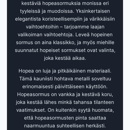
kestäviä hopeasormuksia monissa eri
tyyleissä ja muodoissa. Yksinkertaisen
elegantista koristeellisempiin ja värikkäisiin
vaihtoehtoihin – tarjoamme laajan
valikoiman vaihtoehtoja. Leveä hopeinen
sormus on aina klassikko, ja myös miehille
suunnatut hopeiset sormukset ovat valinta,
joka kestää aikaa.
Hopea on luja ja pitkäikäinen materiaali.
Tämä kauniisti hohtava metalli soveltuu
erinomaisesti päivittäiseen käyttöön.
Hopeasormus on vankka ja kestävä koru,
joka kestää lähes minkä tahansa tilanteen
vaatimukset. On kuitenkin syytä huomata,
että hopeasormusten pinta saattaa
naarmuuntua suhteellisen herkästi.