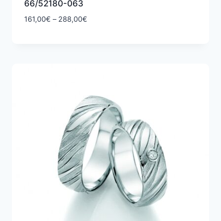
66/52180-063
Hintaluokka:
161,00
€
–
288,00
€
161,00€
-
288,00€