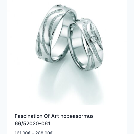
Fascination Of Art hopeasormus
66/52020-061
Hintaluokka:
161,00
€
–
288,00
€