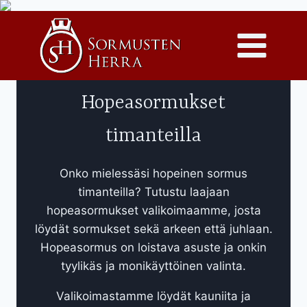
Siirry
sisältöön
Hopeasormukset
timanteilla
Onko mielessäsi hopeinen sormus
timanteilla? Tutustu laajaan
hopeasormukset valikoimaamme, josta
löydät sormukset sekä arkeen että juhlaan.
Hopeasormus on loistava asuste ja onkin
tyylikäs ja monikäyttöinen valinta.
Valikoimastamme löydät kauniita ja