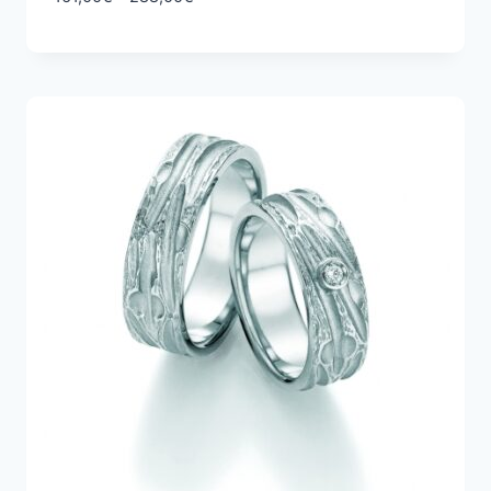
161,00€
-
288,00€