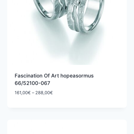
Fascination Of Art hopeasormus
66/52100-067
Hintaluokka:
161,00
€
–
288,00
€
161,00€
-
288,00€