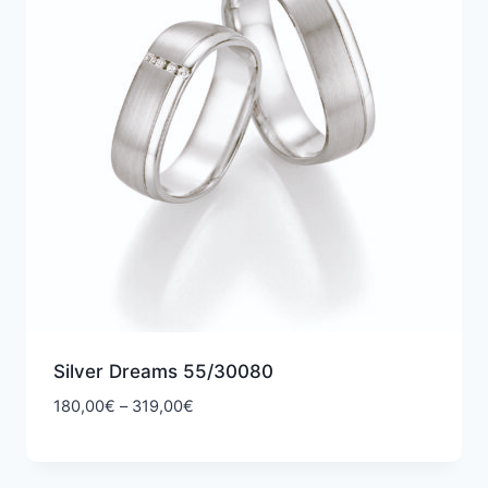
Silver Dreams 55/30080
Hintaluokka:
180,00
€
–
319,00
€
180,00€
-
319,00€