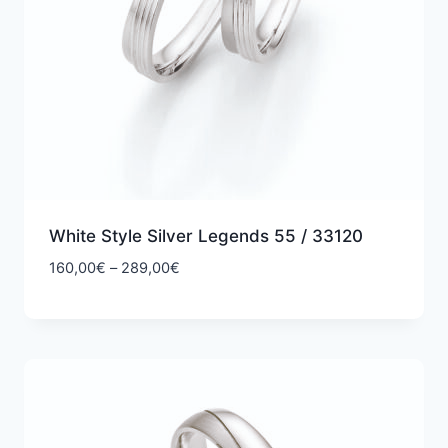
White Style Silver Legends 55 / 33120
Hintaluokka:
160,00
€
–
289,00
€
160,00€
-
289,00€