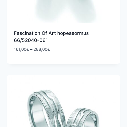
Fascination Of Art hopeasormus
66/52040-061
Hintaluokka:
161,00
€
–
288,00
€
161,00€
-
288,00€