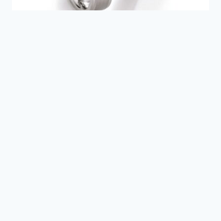
Silver Inspiration hopeasormus 55/10040-
050
Hintaluokka:
160,00
€
–
224,00
€
160,00€
-
224,00€