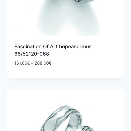
Fascination Of Art hopeasormus
66/52120-068
Hintaluokka:
161,00
€
–
288,00
€
161,00€
-
288,00€