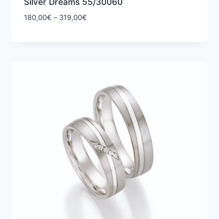
Silver Dreams 55/30060
Hintaluokka:
180,00
€
–
319,00
€
180,00€
-
319,00€