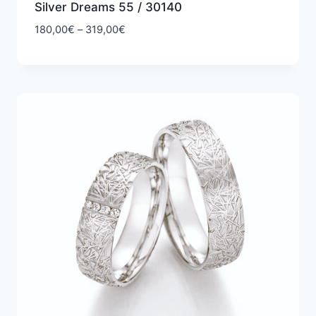
Silver Dreams 55 / 30140
Hintaluokka:
180,00
€
–
319,00
€
180,00€
-
319,00€