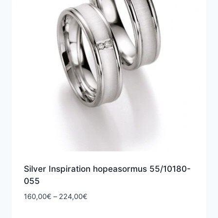
Silver Inspiration hopeasormus 55/10180-
055
Hintaluokka:
160,00
€
–
224,00
€
160,00€