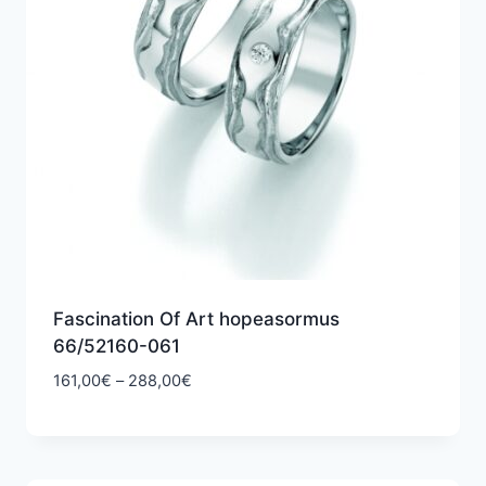
Fascination Of Art hopeasormus
66/52160-061
Hintaluokka:
161,00
€
–
288,00
€
161,00€
-
288,00€