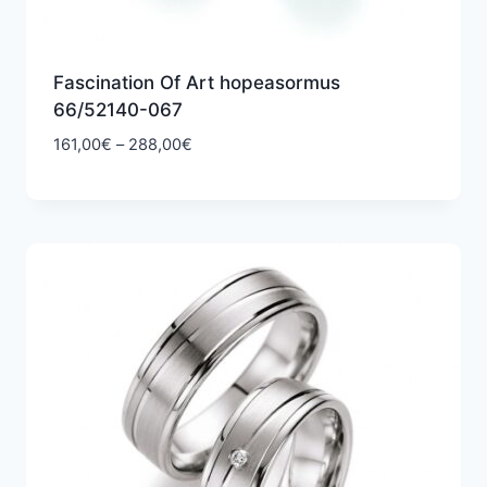
Fascination Of Art hopeasormus
66/52140-067
Hintaluokka:
161,00
€
–
288,00
€
161,00€
-
288,00€