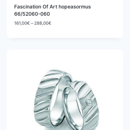
Fascination Of Art hopeasormus
66/52060-060
Hintaluokka:
161,00
€
–
288,00
€
161,00€
-
288,00€