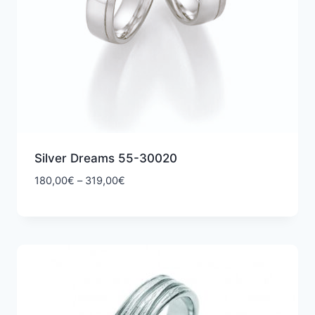
Silver Dreams 55-30020
Hintaluokka:
180,00
€
–
319,00
€
180,00€
-
319,00€