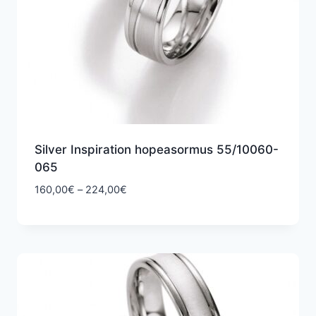
Silver Inspiration hopeasormus 55/10060-
065
Hintaluokka:
160,00
€
–
224,00
€
160,00€
-
224,00€