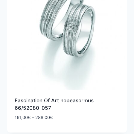
Fascination Of Art hopeasormus
66/52080-057
Hintaluokka:
161,00
€
–
288,00
€
161,00€
-