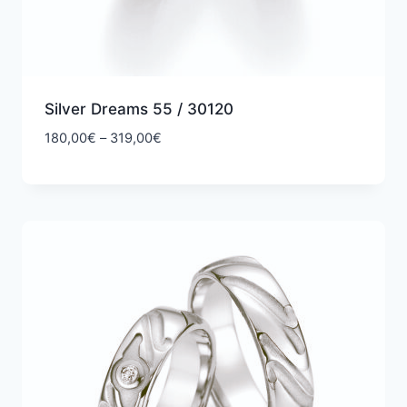
Silver Dreams 55 / 30120
Hintaluokka:
180,00
€
–
319,00
€
180,00€
-
319,00€