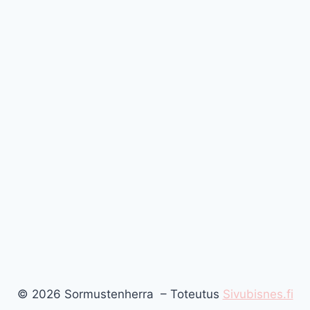
© 2026 Sormustenherra – Toteutus
Sivubisnes.fi