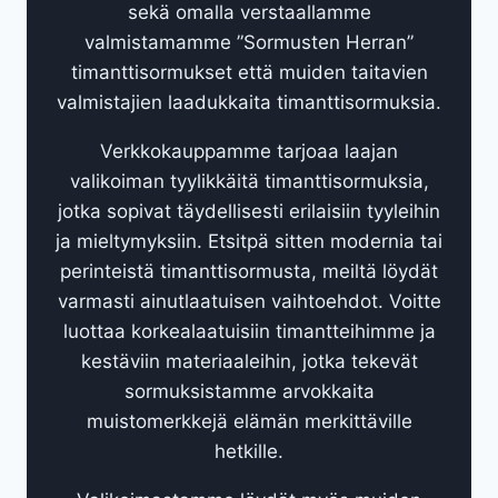
sekä omalla verstaallamme
valmistamamme ”Sormusten Herran”
timanttisormukset että muiden taitavien
valmistajien laadukkaita timanttisormuksia.
Verkkokauppamme tarjoaa laajan
valikoiman tyylikkäitä timanttisormuksia,
jotka sopivat täydellisesti erilaisiin tyyleihin
ja mieltymyksiin. Etsitpä sitten modernia tai
perinteistä timanttisormusta, meiltä löydät
varmasti ainutlaatuisen vaihtoehdot. Voitte
luottaa korkealaatuisiin timantteihimme ja
kestäviin materiaaleihin, jotka tekevät
sormuksistamme arvokkaita
muistomerkkejä elämän merkittäville
hetkille.