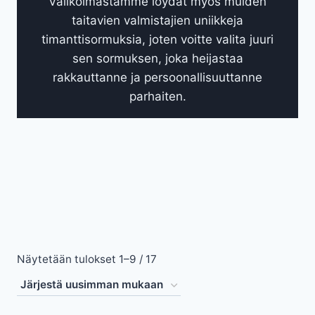
Valikoimastamme löydät myös muiden
taitavien valmistajien uniikkeja
timanttisormuksia, joten voitte valita juuri
sen sormuksen, joka heijastaa
rakkauttanne ja persoonallisuuttanne
parhaiten.
Sorted
Näytetään tulokset 1–9 / 17
by
latest