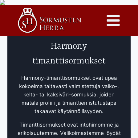
Siirry
sisältöön
Harmony
timanttisormukset
Harmony-timanttisormukset ovat upea
kokoelma taitavasti valmistettuja valko-,
kelta- tai kaksiväri-sormuksia, joiden
matala profiili ja timanttien istutustapa
takaavat käytännöllisyyden.
Timanttisormukset ovat intohimomme ja
erikoisuutemme. Valikoimastamme löydät