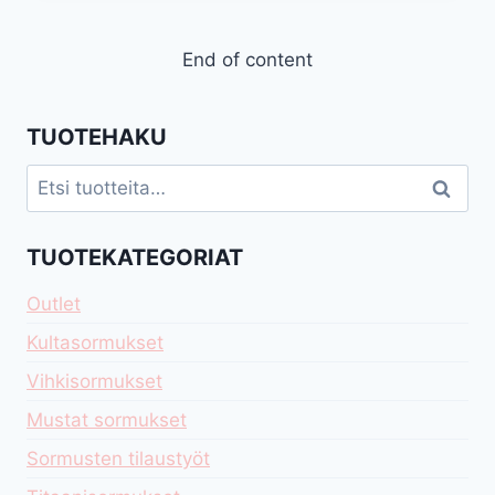
End of content
TUOTEHAKU
Etsi:
Haku
TUOTEKATEGORIAT
Outlet
Kultasormukset
Vihkisormukset
Mustat sormukset
Sormusten tilaustyöt