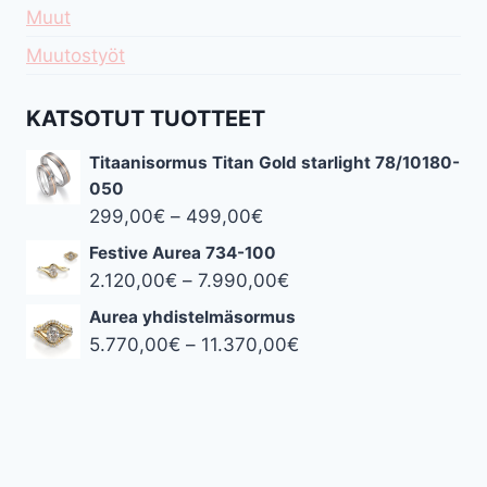
Muut
Muutostyöt
KATSOTUT TUOTTEET
Titaanisormus Titan Gold starlight 78/10180-
050
Hintaluokka:
299,00
€
–
499,00
€
299,00€
Festive Aurea 734-100
-
Hintaluokka:
2.120,00
€
–
7.990,00
€
499,00€
2.120,00€
Aurea yhdistelmäsormus
-
Hintaluokka:
5.770,00
€
–
11.370,00
€
7.990,00€
5.770,00€
-
11.370,00€