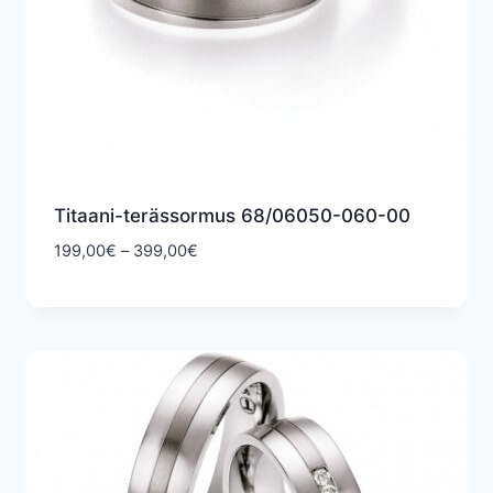
Titaani-terässormus 68/06050-060-00
Hintaluokka:
199,00
€
–
399,00
€
199,00€
-
399,00€