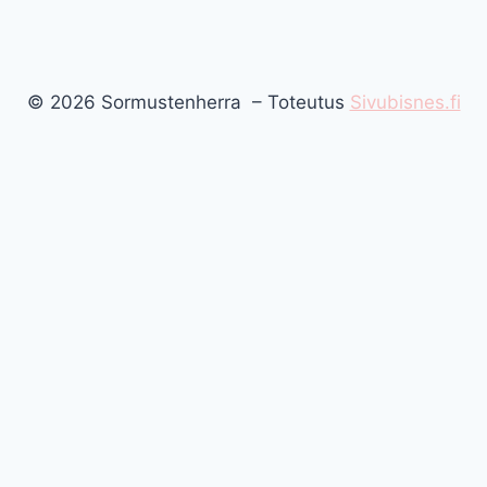
© 2026 Sormustenherra – Toteutus
Sivubisnes.fi