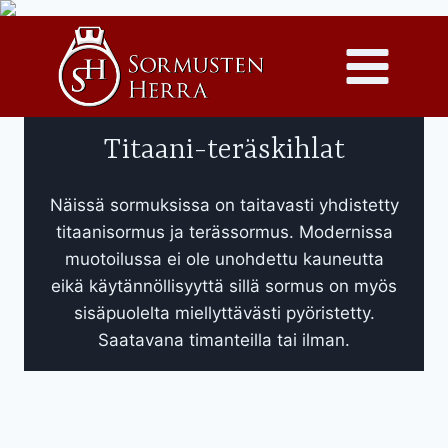
Siirry
sisältöön
Titaani-teräskihlat
Näissä sormuksissa on taitavasti yhdistetty
titaanisormus ja terässormus. Modernissa
muotoilussa ei ole unohdettu kauneutta
eikä käytännöllisyyttä sillä sormus on myös
sisäpuolelta miellyttävästi pyöristetty.
Saatavana timanteilla tai ilman.