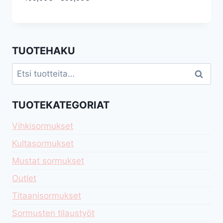
199,00€
-
399,00€
TUOTEHAKU
Etsi:
Haku
TUOTEKATEGORIAT
Vihkisormukset
Kultasormukset
Mustat sormukset
Outlet
Titaanisormukset
Sormusten tilaustyöt