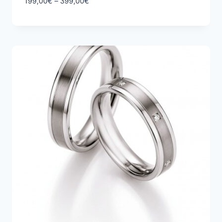
Hintaluokka:
199,00
€
–
399,00
€
199,00€
-
399,00€