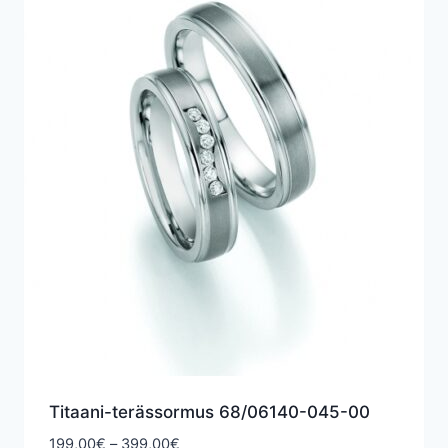
Titaani-terässormus 68/06140-045-00
Hintaluokka:
199,00
€
–
399,00
€