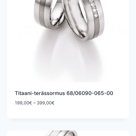
Titaani-terässormus 68/06090-065-00
Hintaluokka:
199,00
€
–
399,00
€
199,00€
-
399,00€