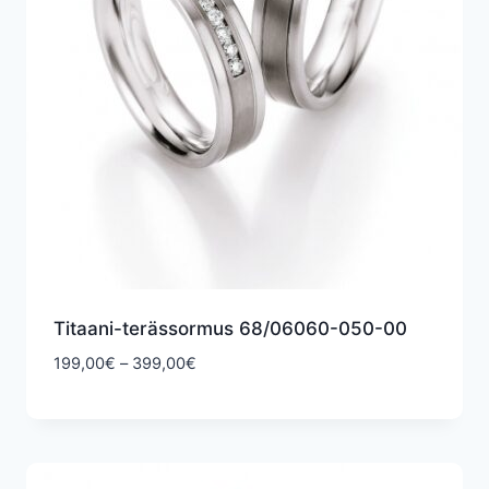
Titaani-terässormus 68/06060-050-00
Hintaluokka:
199,00
€
–
399,00
€
199,00€
-
399,00€