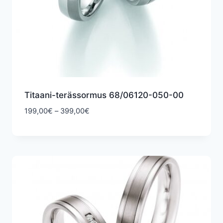
Titaani-terässormus 68/06120-050-00
Hintaluokka:
199,00
€
–
399,00
€
199,00€
-
399,00€