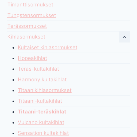
Timanttisormukset
Tungstensormukset
Terässormukset
Kihlasormukset
Kultaiset kihlasormukset
Hopeakihlat
Teräs-kultakihlat
Harmony kultakihlat
Titaanikihlasormukset
Titaani-kultakihlat
Titaani-teräskihlat
Vulcano kultakihlat
Sensation kultakihlat