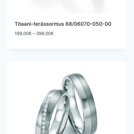
Titaani-terässormus 68/06070-050-00
Hintaluokka:
199,00
€
–
399,00
€
199,00€
-
399,00€