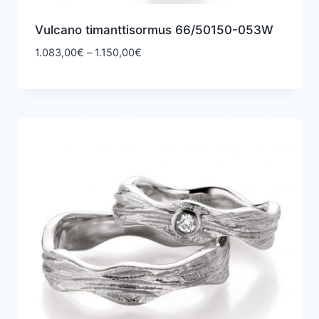
Vulcano timanttisormus 66/50150-053W
Hintaluokka:
1.083,00
€
–
1.150,00
€
1.083,00€
-
1.150,00€