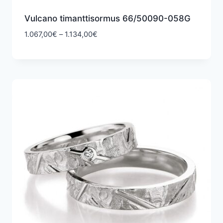
Vulcano timanttisormus 66/50090-058G
Hintaluokka:
1.067,00
€
–
1.134,00
€
1.067,00€
-
1.134,00€