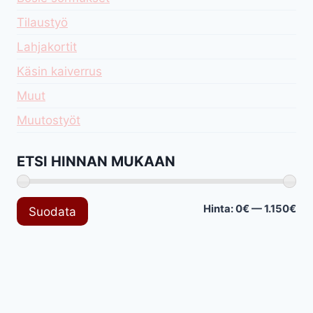
Tilaustyö
Lahjakortit
Käsin kaiverrus
Muut
Muutostyöt
ETSI HINNAN MUKAAN
Min
Mak
Hinta:
0€
—
1.150€
Suodata