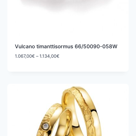
Vulcano timanttisormus 66/50090-058W
Hintaluokka:
1.067,00
€
–
1.134,00
€
1.067,00€
-
1.134,00€