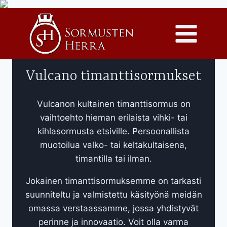
Siirry
sisältöön
Vulcano timanttisormukset
Vulcanon kultainen timanttisormus on
vaihtoehto hieman erilaista vihki- tai
kihlasormusta etsiville. Persoonallista
muotoilua valko- tai keltakultaisena,
timantilla tai ilman.
Jokainen timanttisormuksemme on tarkasti
suunniteltu ja valmistettu käsityönä meidän
omassa verstaassamme, jossa yhdistyvät
perinne ja innovaatio. Voit olla varma