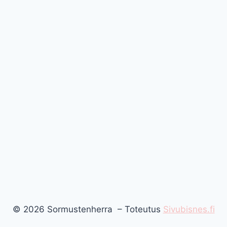
© 2026 Sormustenherra – Toteutus
Sivubisnes.fi