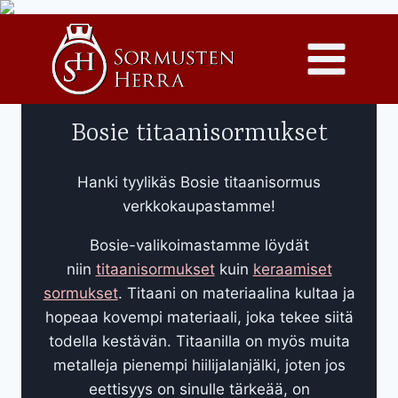
Siirry
sisältöön
Bosie titaanisormukset
Hanki tyylikäs Bosie titaanisormus
verkkokaupastamme!
Bosie-valikoimastamme löydät
niin
titaanisormukset
kuin
keraamiset
sormukset
. Titaani on materiaalina kultaa ja
hopeaa kovempi materiaali, joka tekee siitä
todella kestävän. Titaanilla on myös muita
metalleja pienempi hiilijalanjälki, joten jos
eettisyys on sinulle tärkeää, on