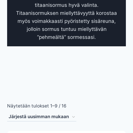
titaanisormus hyvä valinta.
Titaanisormuksen miellyttävyyttä korostaa
myös voimakkaasti pyöristetty sisäreuna,
jolloin sormus tuntuu miellyttävän
”pehmeältä” sormessasi.
Sorted
Näytetään tulokset 1–9 / 16
by
latest