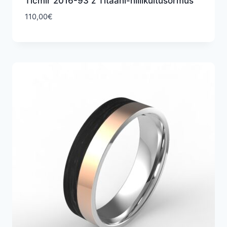
Ticmir 2016-93 z Titaani-hiilikuitusormus
110,00
€