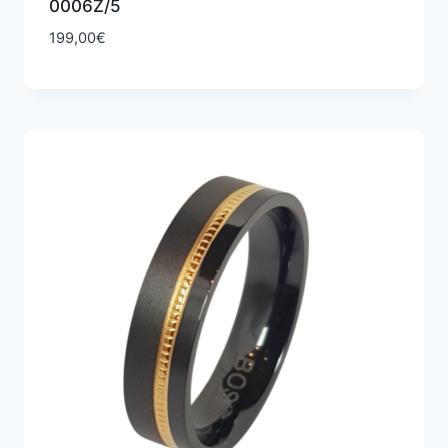
0006Z/5
199,00
€