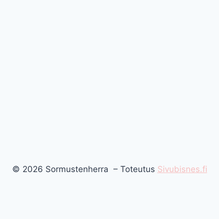
© 2026 Sormustenherra – Toteutus
Sivubisnes.fi