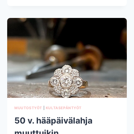
EIKÄ
VIHKISORMUKSET,
VAAN
”RAKKAUSSORMUKSET”
MUUTOSTYÖT
|
KULTASEPÄNTYÖT
50 v. hääpäivälahja
muuttuikin