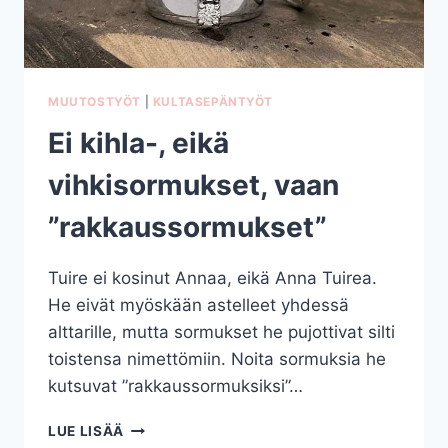
MUUTOSTYÖT
|
KULTASEPÄNTYÖT
Ei kihla-, eikä
vihkisormukset, vaan
”rakkaussormukset”
Tuire ei kosinut Annaa, eikä Anna Tuirea.
He eivät myöskään astelleet yhdessä
alttarille, mutta sormukset he pujottivat silti
toistensa nimettömiin. Noita sormuksia he
kutsuvat ”rakkaussormuksiksi”…
EI
LUE LISÄÄ
KIHLA-,