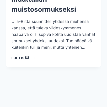
muistosormukseksi
Ulla-Riitta suunnitteli yhdessä miehensä
kanssa, että tuleva viideskymmenes
hääpäivä olisi sopiva kohta uudistaa vanhat
sormukset yhdeksi uudeksi. Tuo hääpäivä
kuitenkin tuli ja meni, mutta yhteinen…
50
LUE LISÄÄ
V.
HÄÄPÄIVÄLAHJA
MUUTTUIKIN
MUISTOSORMUKSEKSI