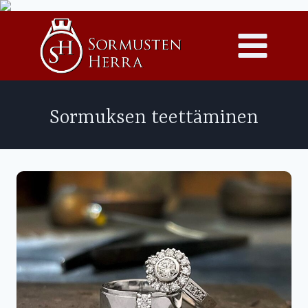
Siirry
sisältöön
Sormuksen teettäminen