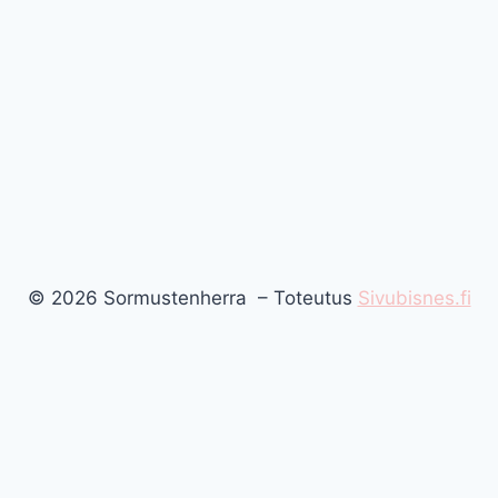
© 2026 Sormustenherra – Toteutus
Sivubisnes.fi