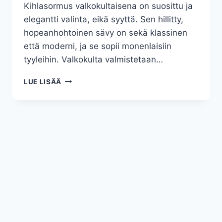
Kihlasormus valkokultaisena on suosittu ja
elegantti valinta, eikä syyttä. Sen hillitty,
hopeanhohtoinen sävy on sekä klassinen
että moderni, ja se sopii monenlaisiin
tyyleihin. Valkokulta valmistetaan…
KIHLASORMUS
LUE LISÄÄ
VALKOKULTAISENA
–
AJATON
JA
TYYLIKÄS
VALINTA