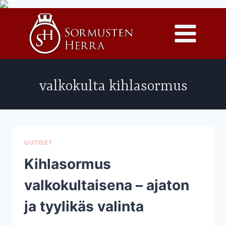
Siirry
sisältöön
valkokulta kihlasormus
UUTISET
Kihlasormus
valkokultaisena – ajaton
ja tyylikäs valinta