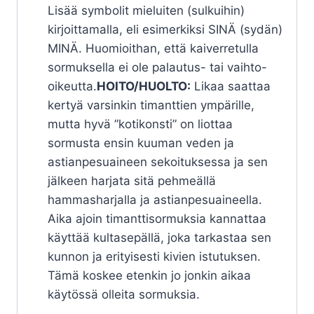
Lisää symbolit mieluiten (sulkuihin)
kirjoittamalla, eli esimerkiksi SINÄ (sydän)
MINÄ. Huomioithan, että kaiverretulla
sormuksella ei ole palautus- tai vaihto-
oikeutta.
HOITO/HUOLTO:
Likaa saattaa
kertyä varsinkin timanttien ympärille,
mutta hyvä ”kotikonsti” on liottaa
sormusta ensin kuuman veden ja
astianpesuaineen sekoituksessa ja sen
jälkeen harjata sitä pehmeällä
hammasharjalla ja astianpesuaineella.
Aika ajoin timanttisormuksia kannattaa
käyttää kultasepällä, joka tarkastaa sen
kunnon ja erityisesti kivien istutuksen.
Tämä koskee etenkin jo jonkin aikaa
käytössä olleita sormuksia.