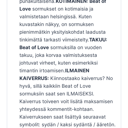
punakultaisena.
KOTIMAINEN: Beat of
Love
sormukset on kotimaisia ja
valmistetaan helsingissä. Kuten
kuvastakin näkyy, on sormuksen
pienimmätkin yksityiskohdat laadusta
tinkimättä tarkasti viimeistelty.
TAKUU:
Beat of Love
sormuksilla on vuoden
takuu, joka korvaa valmistuksesta
johtuvat virheet, kuten esimerkiksi
timantin irtoamisen.
ILMAINEN
KAIVERRUS:
Kiinnostaako kaiverrus? No
hyvä, sillä kaikkiin Beat of Love
sormuksiin saat sen ILMAISEKSI.
Kaiverrus toiveen voit lisätä maksamisen
yhteydessä kommentit-kohtaan.
Kaiverrukseen saat lisättyä seuraavat
symbolit: sydän / kaksi sydäntä / ääretön.