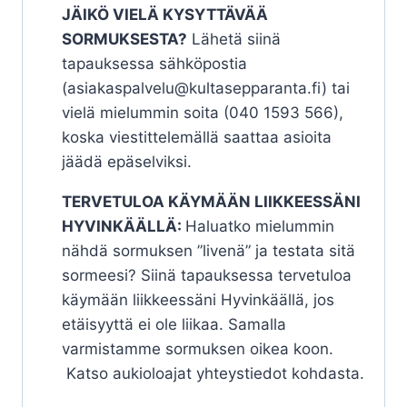
JÄIKÖ VIELÄ KYSYTTÄVÄÄ
SORMUKSESTA?
Lähetä siinä
tapauksessa sähköpostia
(asiakaspalvelu@kultasepparanta.fi) tai
vielä mielummin soita (040 1593 566),
koska viestittelemällä saattaa asioita
jäädä epäselviksi.
TERVETULOA KÄYMÄÄN LIIKKEESSÄNI
HYVINKÄÄLLÄ:
Haluatko mielummin
nähdä sormuksen ”livenä” ja testata sitä
sormeesi? Siinä tapauksessa tervetuloa
käymään liikkeessäni Hyvinkäällä, jos
etäisyyttä ei ole liikaa. Samalla
varmistamme sormuksen oikea koon.
Katso aukioloajat yhteystiedot kohdasta.