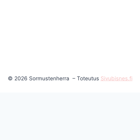
© 2026 Sormustenherra – Toteutus
Sivubisnes.fi