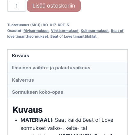
Beat
Lisää ostoskoriin
of
love
Tuotetunnus (SKU):
RO-017-KPF-5
timanttisormus
Osastot:
Rivisormukset
,
Vihkisormukset
,
Kultasormukset
,
Beat of
RO-
love timanttisormukset
,
Beat of Love timanttikihlat
017-
KPF-
Kuvaus
5
Ilmainen vaihto- ja palautusoikeus
määrä
Kaiverrus
Sormuksen koko-opas
Kuvaus
MATERIAALI:
Saat kaikki Beat of Love
sormukset valko-, kelta- tai