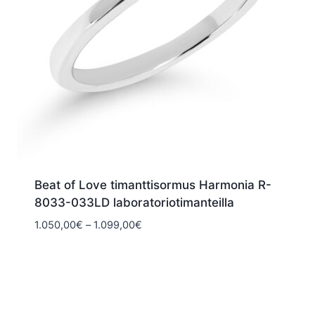
Beat of Love timanttisormus Harmonia R-
8033-033LD laboratoriotimanteilla
Hintaluokka:
1.050,00
€
–
1.099,00
€
1.050,00€
-
1.099,00€