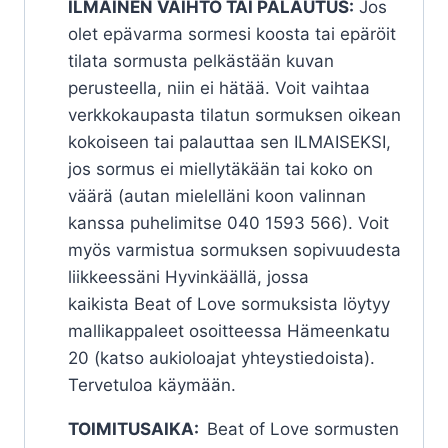
ILMAINEN VAIHTO TAI PALAUTUS:
Jos
olet epävarma sormesi koosta tai epäröit
tilata sormusta pelkästään kuvan
perusteella, niin ei hätää. Voit vaihtaa
verkkokaupasta tilatun sormuksen oikean
kokoiseen tai palauttaa sen ILMAISEKSI,
jos sormus ei miellytäkään tai koko on
väärä (autan mielelläni koon valinnan
kanssa puhelimitse 040 1593 566). Voit
myös varmistua sormuksen sopivuudesta
liikkeessäni Hyvinkäällä, jossa
kaikista Beat of Love sormuksista löytyy
mallikappaleet osoitteessa Hämeenkatu
20 (katso aukioloajat yhteystiedoista).
Tervetuloa käymään.
TOIMITUSAIKA:
Beat of Love sormusten