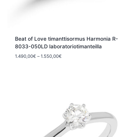
Beat of Love timanttisormus Harmonia R-
8033-050LD laboratoriotimanteilla
Hintaluokka:
1.490,00
€
–
1.550,00
€
1.490,00€
-
1.550,00€