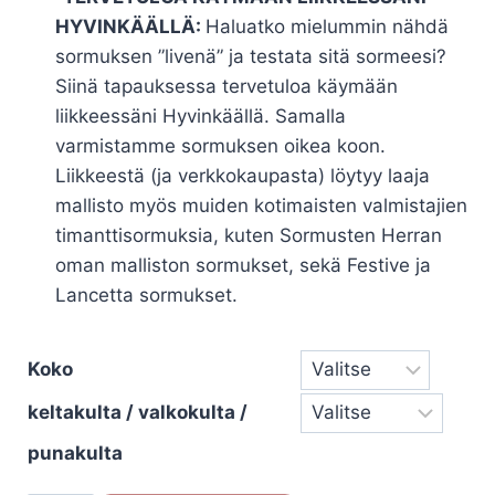
HYVINKÄÄLLÄ:
Haluatko mielummin nähdä
sormuksen ”livenä” ja testata sitä sormeesi?
Siinä tapauksessa tervetuloa käymään
liikkeessäni Hyvinkäällä. Samalla
varmistamme sormuksen oikea koon.
Liikkeestä (ja verkkokaupasta) löytyy laaja
mallisto myös muiden kotimaisten valmistajien
timanttisormuksia, kuten Sormusten Herran
oman malliston sormukset, sekä Festive ja
Lancetta sormukset.
Koko
keltakulta / valkokulta /
punakulta