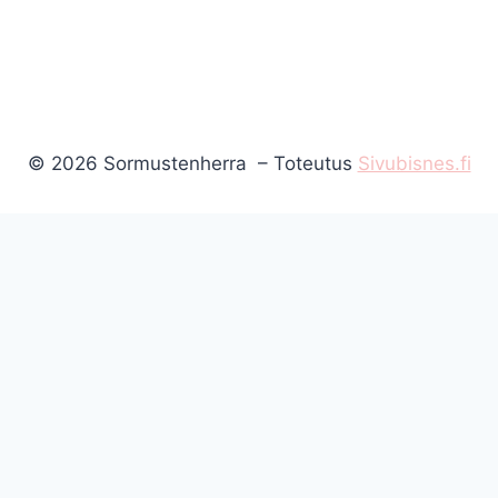
© 2026 Sormustenherra – Toteutus
Sivubisnes.fi