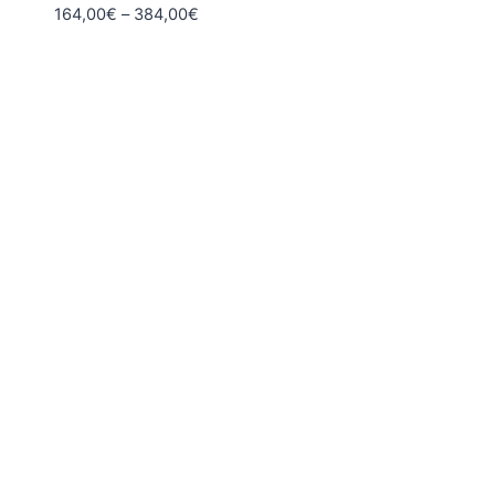
Hintaluokka:
164,00
€
–
384,00
€
164,00€
-
384,00€