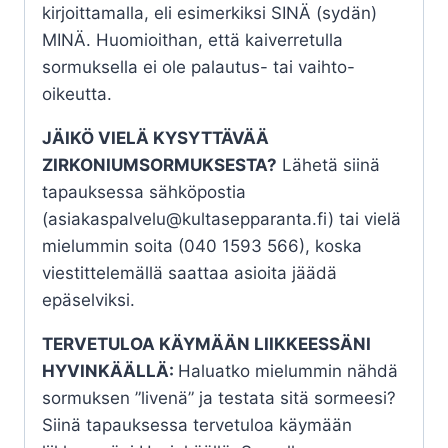
kirjoittamalla, eli esimerkiksi SINÄ (sydän)
MINÄ. Huomioithan, että kaiverretulla
sormuksella ei ole palautus- tai vaihto-
oikeutta.
JÄIKÖ VIELÄ KYSYTTÄVÄÄ
ZIRKONIUMSORMUKSESTA?
Lähetä siinä
tapauksessa sähköpostia
(asiakaspalvelu@kultasepparanta.fi) tai vielä
mielummin soita (040 1593 566), koska
viestittelemällä saattaa asioita jäädä
epäselviksi.
TERVETULOA KÄYMÄÄN LIIKKEESSÄNI
HYVINKÄÄLLÄ:
Haluatko mielummin nähdä
sormuksen ”livenä” ja testata sitä sormeesi?
Siinä tapauksessa tervetuloa käymään