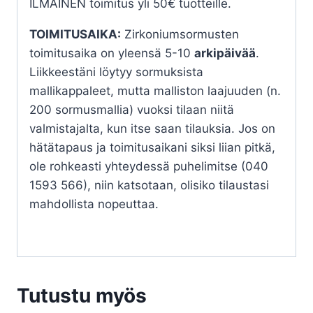
ILMAINEN toimitus yli 50€ tuotteille.
TOIMITUSAIKA:
Zirkoniumsormusten
toimitusaika on yleensä 5-10
arkipäivää
.
Liikkeestäni löytyy sormuksista
mallikappaleet, mutta malliston laajuuden (n.
200 sormusmallia) vuoksi tilaan niitä
valmistajalta, kun itse saan tilauksia. Jos on
hätätapaus ja toimitusaikani siksi liian pitkä,
ole rohkeasti yhteydessä puhelimitse (040
1593 566), niin katsotaan, olisiko tilaustasi
mahdollista nopeuttaa.
Tutustu myös