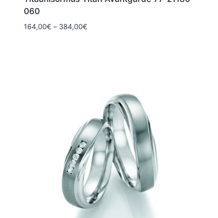
060
Hintaluokka:
164,00
€
–
384,00
€
164,00€
-
384,00€