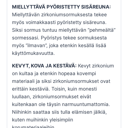
MIELLYTTÄVÄ PYÖRISTETTY SISÄREUNA:
Miellyttävän zirkoniumsormuksesta tekee
myös voimakkaasti pyöristetty sisäreuna.
Siksi sormus tuntuu miellyttävän ”pehmeältä”
sormessasi. Pyöristys tekee sormuksesta
myös ”ilmavan”, joka etenkin kesällä lisää
käyttömukavuutta.
KEVYT, KOVA JA KESTÄVÄ:
Kevyt zirkonium
on kultaa ja etenkin hopeaa kovempi
materiaali ja siksi zirkoniumsormukset ovat
erittäin kestäviä. Toisin, kuin monesti
luullaan, zirkoniumsormukset eivät
kuitenkaan ole täysin narmuuntumattomia.
Niihinkin saattaa siis tulla elämisen jälkiä,
kuten muihinkin yleisimpiin
korumateriaaleihin.