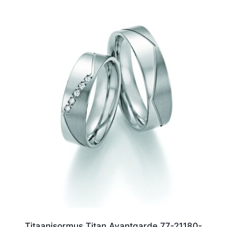
Titaanisormus Titan Avantgarde 77-21180-