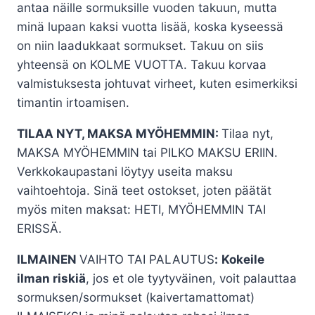
antaa näille sormuksille vuoden takuun, mutta
minä lupaan kaksi vuotta lisää, koska kyseessä
on niin laadukkaat sormukset. Takuu on siis
yhteensä on KOLME VUOTTA. Takuu korvaa
valmistuksesta johtuvat virheet, kuten esimerkiksi
timantin irtoamisen.
TILAA NYT, MAKSA MYÖHEMMIN:
Tilaa nyt,
MAKSA MYÖHEMMIN tai PILKO MAKSU ERIIN.
Verkkokaupastani löytyy useita maksu
vaihtoehtoja. Sinä teet ostokset, joten päätät
myös miten maksat: HETI, MYÖHEMMIN TAI
ERISSÄ.
ILMAINEN
VAIHTO TAI PALAUTUS
:
Kokeile
ilman riskiä
, jos et ole tyytyväinen, voit palauttaa
sormuksen/sormukset (kaivertamattomat)