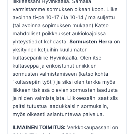
liikkeessäni Hyvinkäällä. Samalla
varmistamme sormuksen oikean koon. Liike
avoinna ti-pe 10-17 / la 10-14 / ma suljettu
(tai avoinna sopimuksen mukaan) Katso
mahdolliset poikkeukset aukioloajoissa
yhteystiedot kohdasta.
Sormusten Herra
on
yksityinen ketjuihin kuulumaton
kultasepänliike Hyvinkäällä. Olen itse
kultaseppä ja erikoistunut uniikkien
sormusten valmistamiseen (katso kohta
”kultasepän työt”) ja siksi olen tarkka myös
liikkeen tiskissä olevien sormusten laadusta
ja niiden valmistajista. Liikkeessäni saat siis
paitsi tutustua laadukkaisiin sormuksiin,
myös oikeasti asiantuntevaa palvelua.
ILMAINEN TOIMITUS:
Verkkokaupassani on