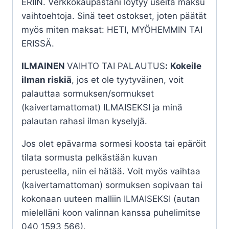
ERIIN. Verkkokaupastani löytyy useita maksu
vaihtoehtoja. Sinä teet ostokset, joten päätät
myös miten maksat: HETI, MYÖHEMMIN TAI
ERISSÄ.
ILMAINEN
VAIHTO TAI PALAUTUS
:
Kokeile
ilman riskiä
, jos et ole tyytyväinen, voit
palauttaa sormuksen/sormukset
(kaivertamattomat) ILMAISEKSI ja minä
palautan rahasi ilman kyselyjä.
Jos olet epävarma sormesi koosta tai epäröit
tilata sormusta pelkästään kuvan
perusteella, niin ei hätää. Voit myös vaihtaa
(kaivertamattoman) sormuksen sopivaan tai
kokonaan uuteen malliin ILMAISEKSI (autan
mielelläni koon valinnan kanssa puhelimitse
040 1593 566).