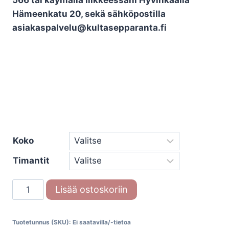
566 tai käymällä liikkeessäni Hyvinkäällä
Hämeenkatu 20, sekä sähköpostilla
asiakaspalvelu@kultasepparanta.fi
Koko
Timantit
Black
Lisää ostoskoriin
and
Diamonds
Tuotetunnus (SKU):
Ei saatavilla/-tietoa
Zirkoniumsormus