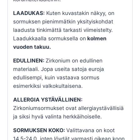
LAADUKAS:
Kuten kuvastakin näkyy, on
sormuksen pienimmätkin yksityiskohdat
laadusta tinkimättä tarkasti viimeistelty.
Laadukkaalla sormuksella on
kolmen
vuoden takuu.
EDULLINEN:
Zirkonium on edullinen
materiaali. Jopa useita satoja euroja
edullisempi, kuin vastaava sormus
esimerkiksi valkokultaisena.
ALLERGIA YSTÄVÄLLINEN:
Zirkoniumsormukset ovat allergiaystävällisiä
ja siksi hyvä valinta herkkäihoiselle.
SORMUKSEN KOKO:
Valittavana on koot
14,5-24,0, joten löydät varmasti oikean koon.