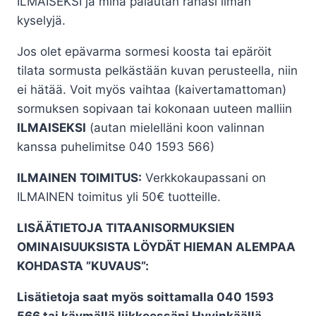
ILMAISEKSI ja minä palautan rahasi ilman
kyselyjä.
Jos olet epävarma sormesi koosta tai epäröit
tilata sormusta pelkästään kuvan perusteella, niin
ei hätää. Voit myös vaihtaa (kaivertamattoman)
sormuksen sopivaan tai kokonaan uuteen malliin
ILMAISEKSI
(autan mielelläni koon valinnan
kanssa puhelimitse 040 1593 566)
ILMAINEN TOIMITUS:
Verkkokaupassani on
ILMAINEN toimitus yli 50€ tuotteille.
LISÄÄTIETOJA TITAANISORMUKSIEN
OMINAISUUKSISTA LÖYDÄT HIEMAN ALEMPAA
KOHDASTA ”KUVAUS”:
Lisätietoja saat myös soittamalla 040 1593