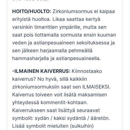
HOITO/HUOLTO:
Zirkoniumsormus ei kaipaa
erityistä huoltoa. Likaa saattaa kertyä
varsinkin timanttien ympärille, mutta sen
saat pois liottamalla sormusta ensin kuuman
veden ja astianpesuaineen sekoituksessa ja
sen jälkeen harjaamalla pehmeällä
hammasharjalla ja astianpesuaineella.
-ILMAINEN KAIVERRUS:
Kiinnostaako
kaiverrus? No hyvä, sillä kaikkiin
zirkoniumsormuksiin saat sen ILMAISEKSI.
Kaiverrus toiveen voit lisätä maksamisen
yhteydessä kommentit-kohtaan.
Kaiverrukseen saat lisättyä seuraavat
symbolit: sydän / kaksi sydäntä / ääretön.
Lisää symbolit mieluiten (sulkuihin)