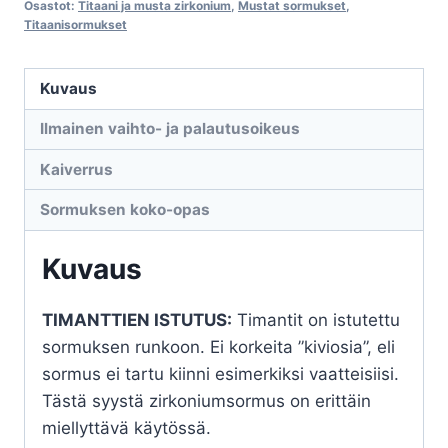
Osastot:
Titaani ja musta zirkonium
,
Mustat sormukset
,
14/30060-
Titaanisormukset
060
määrä
Kuvaus
Ilmainen vaihto- ja palautusoikeus
Kaiverrus
Sormuksen koko-opas
Kuvaus
TIMANTTIEN ISTUTUS:
Timantit on istutettu
sormuksen runkoon. Ei korkeita ”kiviosia”, eli
sormus ei tartu kiinni esimerkiksi vaatteisiisi.
Tästä syystä zirkoniumsormus on erittäin
miellyttävä käytössä.