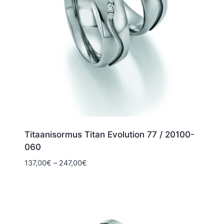
Titaanisormus Titan Evolution 77 / 20100-
060
Hintaluokka:
137,00
€
–
247,00
€
137,00€
-
247,00€