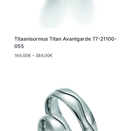
Titaanisormus Titan Avantgarde 77-21100-
055
Hintaluokka:
164,00
€
–
384,00
€
164,00€
-
384,00€