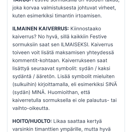
joka korvaa valmistuksesta johtuvat virheet,
kuten esimerkiksi timantin irtoamisen.
ILMAINEN KAIVERRUS:
Kiinnostaako
kaiverrus? No hyvä, sillä kaikkiin Festive
sormuksiin saat sen ILMAISEKSI. Kaiverrus
toiveen voit lisätä maksamisen yhteydessä
kommentit-kohtaan. Kaiverrukseen saat
lisättyä seuraavat symbolit: sydän / kaksi
sydäntä / ääretön. Lisää symbolit mieluiten
(sulkuihin) kirjoittamalla, eli esimerkiksi SINÄ
(sydän) MINÄ. Huomioithan, että
kaiverretulla sormuksella ei ole palautus- tai
vaihto-oikeutta.
HOITO/HUOLTO:
Likaa saattaa kertyä
varsinkin timanttien ympärille, mutta hyvä