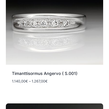
Timanttisormus Angervo ( S.001)
Hintaluokka:
1.140,00
€
–
1.267,00
€
1.140,00€
-
1.267,00€