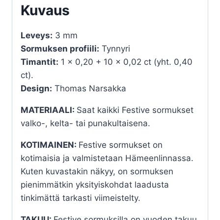
Kuvaus
Leveys:
3 mm
Sormuksen profiili:
Tynnyri
Timantit:
1 x 0,20 + 10 x 0,02 ct (yht. 0,40
ct).
Design:
Thomas Narsakka
MATERIAALI:
Saat kaikki Festive sormukset
valko-, kelta- tai punakultaisena.
KOTIMAINEN:
Festive sormukset on
kotimaisia ja valmistetaan Hämeenlinnassa.
Kuten kuvastakin näkyy, on sormuksen
pienimmätkin yksityiskohdat laadusta
tinkimättä tarkasti viimeistelty.
TAKUU:
Festive sormuksilla on vuoden takuu,