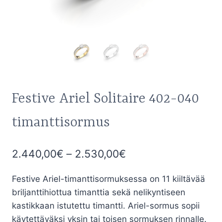
Festive Ariel Solitaire 402-040
timanttisormus
Hintaluokka:
2.440,00
€
–
2.530,00
€
2.440,00€
Festive Ariel-timanttisormuksessa on 11 kiiltävää
-
briljanttihiottua timanttia sekä nelikyntiseen
2.530,00€
kastikkaan istutettu timantti. Ariel-sormus sopii
käytettäväksi yksin tai toisen sormuksen rinnalle.