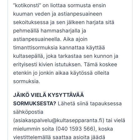
”kotikonsti” on liottaa sormusta ensin
kuuman veden ja astianpesuaineen
sekoituksessa ja sen jälkeen harjata sitä
pehmeällä hammasharjalla ja
astianpesuaineella. Aika ajoin
timanttisormuksia kannattaa käyttää
kultasepällä, joka tarkastaa sen kunnon ja
erityisesti kivien istutuksen. Tämä koskee
etenkin jo jonkin aikaa käytössä olleita
sormuksia.
JÄIKÖ VIELÄ KYSYTTÄVÄÄ
SORMUKSESTA?
Lähetä siinä tapauksessa
sähköpostia
(asiakaspalvelu@kultasepparanta.fi) tai vielä
mielummin soita (040 1593 566), koska
viestittelemällä saattaa asioita jäädä