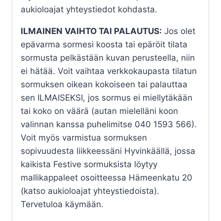
aukioloajat yhteystiedot kohdasta.
ILMAINEN VAIHTO TAI PALAUTUS:
Jos olet
epävarma sormesi koosta tai epäröit tilata
sormusta pelkästään kuvan perusteella, niin
ei hätää. Voit vaihtaa verkkokaupasta tilatun
sormuksen oikean kokoiseen tai palauttaa
sen ILMAISEKSI, jos sormus ei miellytäkään
tai koko on väärä (autan mielelläni koon
valinnan kanssa puhelimitse 040 1593 566).
Voit myös varmistua sormuksen
sopivuudesta liikkeessäni Hyvinkäällä, jossa
kaikista Festive sormuksista löytyy
mallikappaleet osoitteessa Hämeenkatu 20
(katso aukioloajat yhteystiedoista).
Tervetuloa käymään.