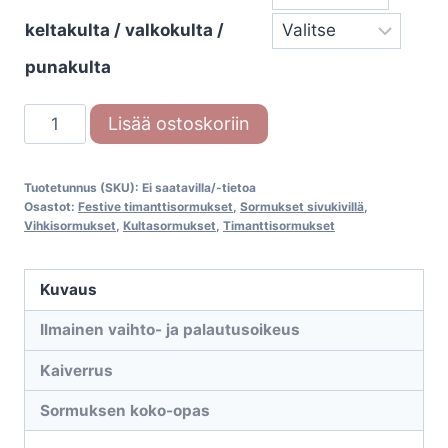
keltakulta / valkokulta /
punakulta
Festive
Lisää ostoskoriin
Ariel
Solitaire
Tuotetunnus (SKU):
Ei saatavilla/-tietoa
402-
Osastot:
Festive timanttisormukset
,
Sormukset sivukivillä
,
040
Vihkisormukset
,
Kultasormukset
,
Timanttisormukset
timanttisormus
määrä
Kuvaus
Ilmainen vaihto- ja palautusoikeus
Kaiverrus
Sormuksen koko-opas