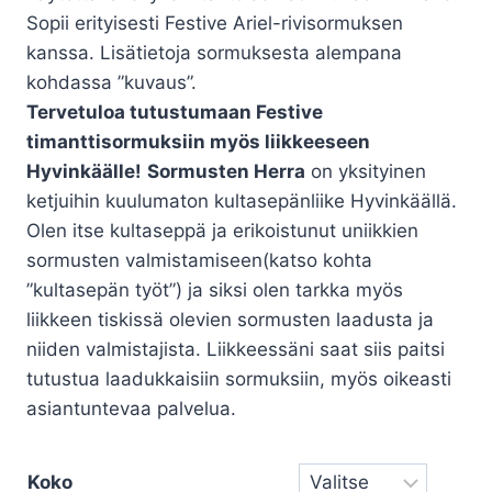
Sopii erityisesti Festive Ariel-rivisormuksen
kanssa. Lisätietoja sormuksesta alempana
kohdassa ”kuvaus”.
Tervetuloa tutustumaan Festive
timanttisormuksiin myös liikkeeseen
Hyvinkäälle!
Sormusten Herra
on yksityinen
ketjuihin kuulumaton kultasepänliike Hyvinkäällä.
Olen itse kultaseppä ja erikoistunut uniikkien
sormusten valmistamiseen(katso kohta
”kultasepän työt”) ja siksi olen tarkka myös
liikkeen tiskissä olevien sormusten laadusta ja
niiden valmistajista. Liikkeessäni saat siis paitsi
tutustua laadukkaisiin sormuksiin, myös oikeasti
asiantuntevaa palvelua.
Koko