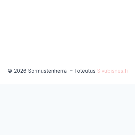
© 2026 Sormustenherra – Toteutus
Sivubisnes.fi