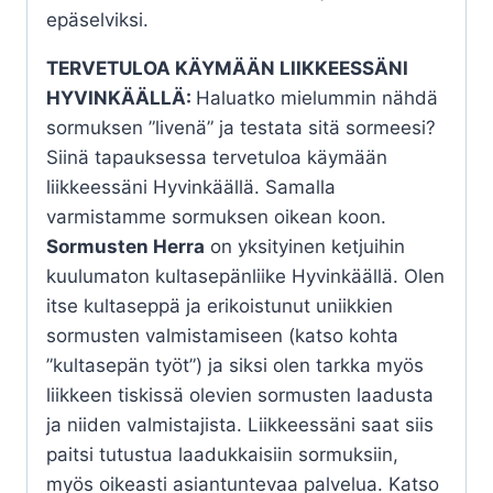
epäselviksi.
TERVETULOA KÄYMÄÄN LIIKKEESSÄNI
HYVINKÄÄLLÄ:
Haluatko mielummin nähdä
sormuksen ”livenä” ja testata sitä sormeesi?
Siinä tapauksessa tervetuloa käymään
liikkeessäni Hyvinkäällä. Samalla
varmistamme sormuksen oikean koon.
Sormusten Herra
on yksityinen ketjuihin
kuulumaton kultasepänliike Hyvinkäällä. Olen
itse kultaseppä ja erikoistunut uniikkien
sormusten valmistamiseen (katso kohta
”kultasepän työt”) ja siksi olen tarkka myös
liikkeen tiskissä olevien sormusten laadusta
ja niiden valmistajista. Liikkeessäni saat siis
paitsi tutustua laadukkaisiin sormuksiin,
myös oikeasti asiantuntevaa palvelua. Katso