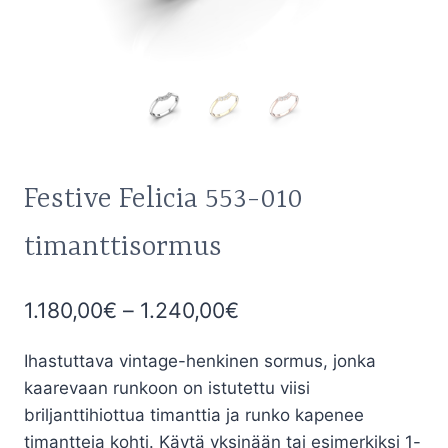
Festive Felicia 553-010
timanttisormus
Hintaluokka:
1.180,00
€
–
1.240,00
€
1.180,00€
Ihastuttava vintage-henkinen sormus, jonka
-
kaarevaan runkoon on istutettu viisi
1.240,00€
briljanttihiottua timanttia ja runko kapenee
timantteja kohti. Käytä yksinään tai esimerkiksi 1-