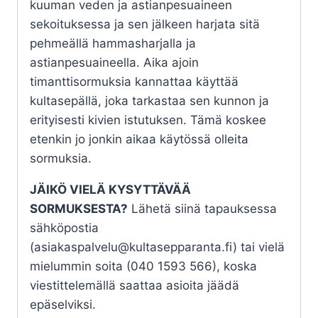
kuuman veden ja astianpesuaineen
sekoituksessa ja sen jälkeen harjata sitä
pehmeällä hammasharjalla ja
astianpesuaineella. Aika ajoin
timanttisormuksia kannattaa käyttää
kultasepällä, joka tarkastaa sen kunnon ja
erityisesti kivien istutuksen. Tämä koskee
etenkin jo jonkin aikaa käytössä olleita
sormuksia.
JÄIKÖ VIELÄ KYSYTTÄVÄÄ
SORMUKSESTA?
Lähetä siinä tapauksessa
sähköpostia
(asiakaspalvelu@kultasepparanta.fi) tai vielä
mielummin soita (040 1593 566), koska
viestittelemällä saattaa asioita jäädä
epäselviksi.