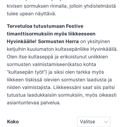
kivisen sormuksen rinnalla, jolloin yhdistelmästä
tulee upean näyttävä.
Tervetuloa tutustumaan Festive
timanttisormuksiin myös liikkeeseen
Hyvinkäälle!
Sormusten Herra
on yksityinen
ketjuihin kuulumaton kultasepänliike Hyvinkäällä.
Olen itse kultaseppä ja erikoistunut uniikkien
sormusten valmistamiseen(katso kohta
”kultasepän työt”) ja siksi olen tarkka myös
liikkeen tiskissä olevien sormusten laadusta ja
niiden valmistajista. Liikkeessäni saat siis paitsi
tutustua laadukkaisiin sormuksiin, myös oikeasti
asiantuntevaa palvelua.
Koko