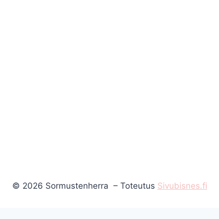
© 2026 Sormustenherra – Toteutus
Sivubisnes.fi