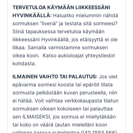
TERVETULOA KÄYMÄÄN LIIKKEESSÄNI
HYVINKÄÄLLÄ:
Haluatko mielummin nähdä
sormuksen ”livenä” ja testata sitä sormeesi?
Siinä tapauksessa tervetuloa käymään
liikkeessäni Hyvinkäällä, jos etäisyyttä ei ole
liikaa. Samalla varmistamme sormuksen
oikea koon. Katso aukioloajat yhteystiedot
kohdasta.
ILMAINEN VAIHTO TAI PALAUTUS:
Jos olet
epävarma sormesi koosta tai epäröit tilata
sormusta pelkästään kuvan perusteella, niin
ei hätää. Voit vaihtaa verkkokaupasta tilatun
sormuksen oikean kokoiseen tai palauttaa
sen ILMAISEKSI, jos sormus ei miellytäkään
tai koko on väärä (autan mielelläni koon
valinnan kanssa puhelimitse 040 1593 566).