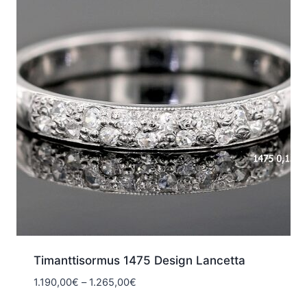
Timanttisormus 1475 Design Lancetta
Hintaluokka:
1.190,00
€
–
1.265,00
€
1.190,00€