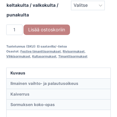
keltakulta / valkokulta /
punakulta
Festive
Lisää ostoskoriin
Felicia
553-
Tuotetunnus (SKU):
Ei saatavilla/-tietoa
010
Osastot:
Festive timanttisormukset
,
Rivisormukset
,
timanttisormus
Vihkisormukset
,
Kultasormukset
,
Timanttisormukset
määrä
Kuvaus
Ilmainen vaihto- ja palautusoikeus
Kaiverrus
Sormuksen koko-opas