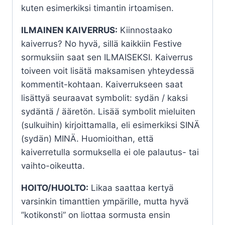
kuten esimerkiksi timantin irtoamisen.
ILMAINEN KAIVERRUS:
Kiinnostaako
kaiverrus? No hyvä, sillä kaikkiin Festive
sormuksiin saat sen ILMAISEKSI. Kaiverrus
toiveen voit lisätä maksamisen yhteydessä
kommentit-kohtaan. Kaiverrukseen saat
lisättyä seuraavat symbolit: sydän / kaksi
sydäntä / ääretön. Lisää symbolit mieluiten
(sulkuihin) kirjoittamalla, eli esimerkiksi SINÄ
(sydän) MINÄ. Huomioithan, että
kaiverretulla sormuksella ei ole palautus- tai
vaihto-oikeutta.
HOITO/HUOLTO:
Likaa saattaa kertyä
varsinkin timanttien ympärille, mutta hyvä
”kotikonsti” on liottaa sormusta ensin