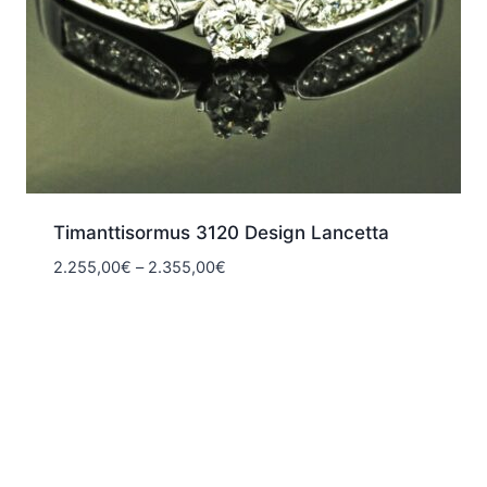
Timanttisormus 3120 Design Lancetta
Hintaluokka:
2.255,00
€
–
2.355,00
€
2.255,00€
-
2.355,00€