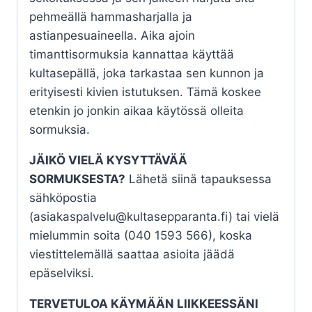
pehmeällä hammasharjalla ja
astianpesuaineella. Aika ajoin
timanttisormuksia kannattaa käyttää
kultasepällä, joka tarkastaa sen kunnon ja
erityisesti kivien istutuksen. Tämä koskee
etenkin jo jonkin aikaa käytössä olleita
sormuksia.
JÄIKÖ VIELÄ KYSYTTÄVÄÄ
SORMUKSESTA?
Lähetä siinä tapauksessa
sähköpostia
(asiakaspalvelu@kultasepparanta.fi) tai vielä
mielummin soita (040 1593 566), koska
viestittelemällä saattaa asioita jäädä
epäselviksi.
TERVETULOA KÄYMÄÄN LIIKKEESSÄNI