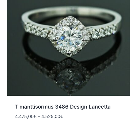
Timanttisormus 3486 Design Lancetta
Hintaluokka:
4.475,00
€
–
4.525,00
€
4.475,00€
-