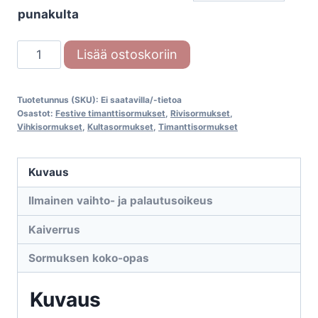
punakulta
Festive
Lisää ostoskoriin
Greta
646-
Tuotetunnus (SKU):
Ei saatavilla/-tietoa
016
Osastot:
Festive timanttisormukset
,
Rivisormukset
,
timanttisormus
Vihkisormukset
,
Kultasormukset
,
Timanttisormukset
määrä
Kuvaus
Ilmainen vaihto- ja palautusoikeus
Kaiverrus
Sormuksen koko-opas
Kuvaus