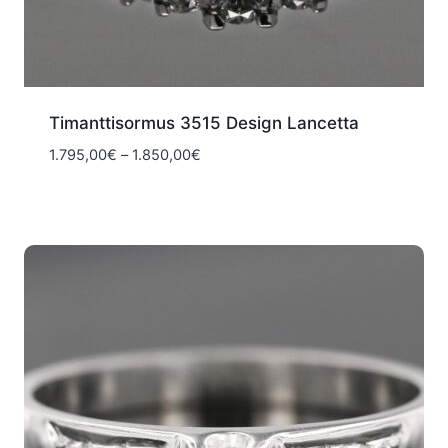
Timanttisormus 3515 Design Lancetta
Hintaluokka:
1.795,00
€
–
1.850,00
€
1.795,00€
-
1.850,00€