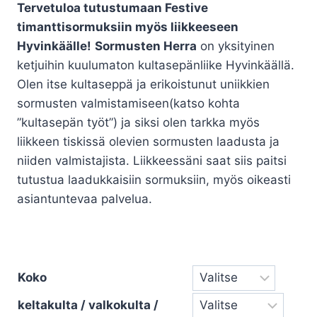
Tervetuloa tutustumaan Festive
timanttisormuksiin myös liikkeeseen
Hyvinkäälle!
Sormusten Herra
on yksityinen
ketjuihin kuulumaton kultasepänliike Hyvinkäällä.
Olen itse kultaseppä ja erikoistunut uniikkien
sormusten valmistamiseen(katso kohta
”kultasepän työt”) ja siksi olen tarkka myös
liikkeen tiskissä olevien sormusten laadusta ja
niiden valmistajista. Liikkeessäni saat siis paitsi
tutustua laadukkaisiin sormuksiin, myös oikeasti
asiantuntevaa palvelua.
Koko
keltakulta / valkokulta /