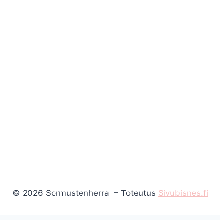
© 2026 Sormustenherra – Toteutus
Sivubisnes.fi