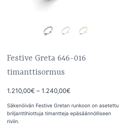
Festive Greta 646-016
timanttisormus
Hintaluokka:
1.210,00
€
–
1.240,00
€
1.210,00€
Säkenöivän Festive Gretan runkoon on asetettu
-
briljanttihiottuja timantteja epäsäännölliseen
1.240,00€
riviin.