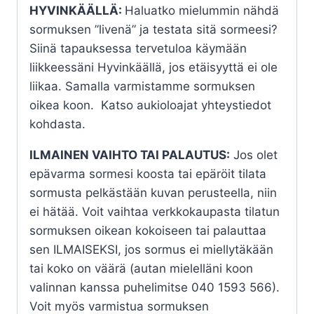
HYVINKÄÄLLÄ:
Haluatko mielummin nähdä
sormuksen ”livenä” ja testata sitä sormeesi?
Siinä tapauksessa tervetuloa käymään
liikkeessäni Hyvinkäällä, jos etäisyyttä ei ole
liikaa. Samalla varmistamme sormuksen
oikea koon. Katso aukioloajat yhteystiedot
kohdasta.
ILMAINEN VAIHTO TAI PALAUTUS:
Jos olet
epävarma sormesi koosta tai epäröit tilata
sormusta pelkästään kuvan perusteella, niin
ei hätää. Voit vaihtaa verkkokaupasta tilatun
sormuksen oikean kokoiseen tai palauttaa
sen ILMAISEKSI, jos sormus ei miellytäkään
tai koko on väärä (autan mielelläni koon
valinnan kanssa puhelimitse 040 1593 566).
Voit myös varmistua sormuksen