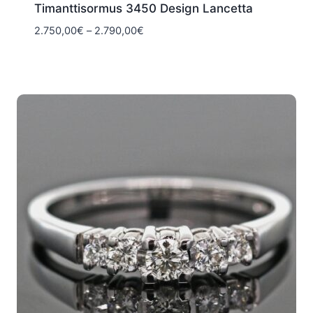
Timanttisormus 3450 Design Lancetta
Hintaluokka:
2.750,00
€
–
2.790,00
€
2.750,00€
-
2.790,00€