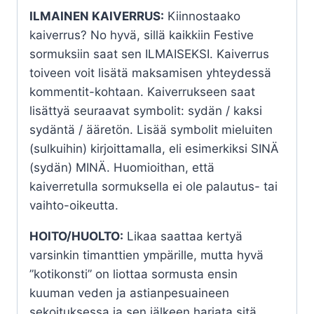
ILMAINEN KAIVERRUS:
Kiinnostaako
kaiverrus? No hyvä, sillä kaikkiin Festive
sormuksiin saat sen ILMAISEKSI. Kaiverrus
toiveen voit lisätä maksamisen yhteydessä
kommentit-kohtaan. Kaiverrukseen saat
lisättyä seuraavat symbolit: sydän / kaksi
sydäntä / ääretön. Lisää symbolit mieluiten
(sulkuihin) kirjoittamalla, eli esimerkiksi SINÄ
(sydän) MINÄ. Huomioithan, että
kaiverretulla sormuksella ei ole palautus- tai
vaihto-oikeutta.
HOITO/HUOLTO:
Likaa saattaa kertyä
varsinkin timanttien ympärille, mutta hyvä
”kotikonsti” on liottaa sormusta ensin
kuuman veden ja astianpesuaineen
sekoituksessa ja sen jälkeen harjata sitä