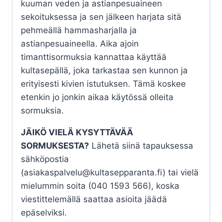
kuuman veden ja astianpesuaineen
sekoituksessa ja sen jälkeen harjata sitä
pehmeällä hammasharjalla ja
astianpesuaineella. Aika ajoin
timanttisormuksia kannattaa käyttää
kultasepällä, joka tarkastaa sen kunnon ja
erityisesti kivien istutuksen. Tämä koskee
etenkin jo jonkin aikaa käytössä olleita
sormuksia.
JÄIKÖ VIELÄ KYSYTTÄVÄÄ
SORMUKSESTA?
Lähetä siinä tapauksessa
sähköpostia
(asiakaspalvelu@kultasepparanta.fi) tai vielä
mielummin soita (040 1593 566), koska
viestittelemällä saattaa asioita jäädä
epäselviksi.