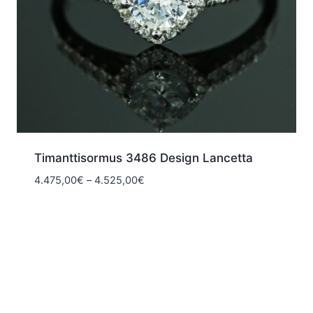
Timanttisormus 3486 Design Lancetta
Hintaluokka:
4.475,00
€
–
4.525,00
€
4.475,00€
-
4.525,00€