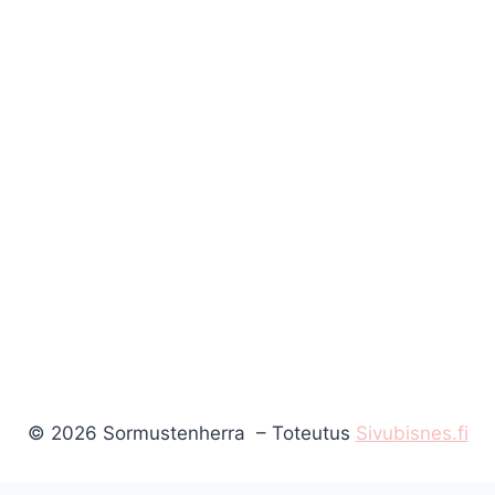
© 2026 Sormustenherra – Toteutus
Sivubisnes.fi