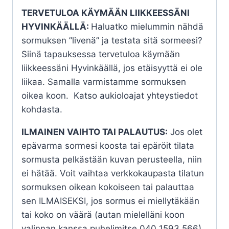
TERVETULOA KÄYMÄÄN LIIKKEESSÄNI
HYVINKÄÄLLÄ:
Haluatko mielummin nähdä
sormuksen ”livenä” ja testata sitä sormeesi?
Siinä tapauksessa tervetuloa käymään
liikkeessäni Hyvinkäällä, jos etäisyyttä ei ole
liikaa. Samalla varmistamme sormuksen
oikea koon. Katso aukioloajat yhteystiedot
kohdasta.
ILMAINEN VAIHTO TAI PALAUTUS:
Jos olet
epävarma sormesi koosta tai epäröit tilata
sormusta pelkästään kuvan perusteella, niin
ei hätää. Voit vaihtaa verkkokaupasta tilatun
sormuksen oikean kokoiseen tai palauttaa
sen ILMAISEKSI, jos sormus ei miellytäkään
tai koko on väärä (autan mielelläni koon
valinnan kanssa puhelimitse 040 1593 566).