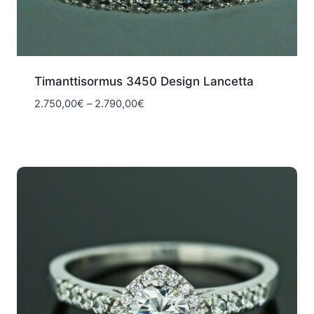
Timanttisormus 3450 Design Lancetta
Hintaluokka:
2.750,00
€
–
2.790,00
€
2.750,00€
-
2.790,00€