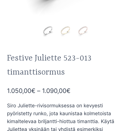
Festive Juliette 523-013
timanttisormus
Hintaluokka:
1.050,00
€
–
1.090,00
€
1.050,00€
Siro Juliette-rivisormuksessa on kevyesti
-
pyöristetty runko, jota kaunistaa kolmetoista
1.090,00€
kimaltelevaa briljantti-hiottua timanttia. Käytä
Juliettea yksinään tai yhdistä esimerkiksi