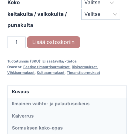
Koko
keltakulta / valkokulta /
punakulta
Festive
Lisää ostoskoriin
Juliette
523-
Tuotetunnus (SKU):
Ei saatavilla/-tietoa
013
Osastot:
Festive timanttisormukset
,
Rivisormukset
,
timanttisormus
Vihkisormukset
,
Kultasormukset
,
Timanttisormukset
määrä
Kuvaus
Ilmainen vaihto- ja palautusoikeus
Kaiverrus
Sormuksen koko-opas