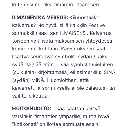
kuten esimerkiksi timantin irtoamisen.
ILMAINEN KAIVERRUS:
Kiinnostaako
kaiverrus? No hyvä, sillä kaikkiin Festive
sormuksiin saat sen ILMAISEKSI. Kaiverrus
toiveen voit lisätä maksamisen yhteydessä
kommentit-kohtaan. Kaiverrukseen saat
lisättyä seuraavat symbolit: sydän / kaksi
sydäntä / ääretön. Lisää symbolit mieluiten
(sulkuihin) kirjoittamalla, eli esimerkiksi SINÄ
(sydän) MINÄ. Huomioithan, että
kaiverretulla sormuksella ei ole palautus- tai
vaihto-oikeutta.
HOITO/HUOLTO:
Likaa saattaa kertyä
varsinkin timanttien ympärille, mutta hyvä
”kotikonsti” on liottaa sormusta ensin