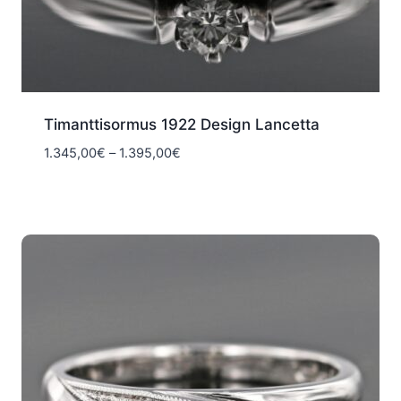
Timanttisormus 1922 Design Lancetta
Hintaluokka:
1.345,00
€
–
1.395,00
€
1.345,00€
-
1.395,00€