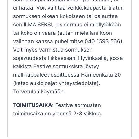
ei hätää. Voit vaihtaa verkkokaupasta tilatun
sormuksen oikean kokoiseen tai palauttaa
sen ILMAISEKSI, jos sormus ei miellytäkään
tai koko on väärä (autan mielelläni koon
valinnan kanssa puhelimitse 040 1593 566).
Voit myös varmistua sormuksen
sopivuudesta liikkeessäni Hyvinkäällä, jossa
kaikista Festive sormuksista löytyy
mallikappaleet osoitteessa Hämeenkatu 20
(katso aukioloajat yhteystiedoista).
Tervetuloa käymään.
TOIMITUSAIKA:
Festive sormusten
toimitusaika on yleensä 2-3 viikkoa.