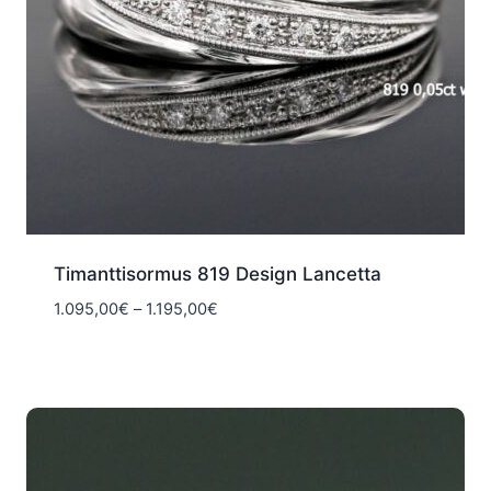
Timanttisormus 819 Design Lancetta
Hintaluokka:
1.095,00
€
–
1.195,00
€
1.095,00€
-
1.195,00€