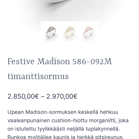
Festive Madison 586-092M
timanttisormus
Hintaluokka:
2.850,00
€
–
2.970,00
€
2.850,00€
Upean Madison-sormuksen keskellä hehkuu
-
vaaleanpunainen cushion-hiottu morganiitti, joka
2.970,00€
on istutettu tyylikkäästi neljällä tuplakynnellä.
Runkoa myötäilee kaunis ja herkkä pitsireunus,