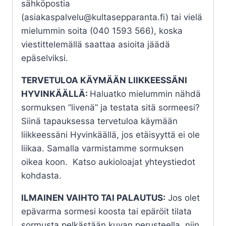
sähköpostia
(asiakaspalvelu@kultasepparanta.fi) tai vielä
mielummin soita (040 1593 566), koska
viestittelemällä saattaa asioita jäädä
epäselviksi.
TERVETULOA KÄYMÄÄN LIIKKEESSÄNI
HYVINKÄÄLLÄ:
Haluatko mielummin nähdä
sormuksen ”livenä” ja testata sitä sormeesi?
Siinä tapauksessa tervetuloa käymään
liikkeessäni Hyvinkäällä, jos etäisyyttä ei ole
liikaa. Samalla varmistamme sormuksen
oikea koon. Katso aukioloajat yhteystiedot
kohdasta.
ILMAINEN VAIHTO TAI PALAUTUS:
Jos olet
epävarma sormesi koosta tai epäröit tilata
sormusta pelkästään kuvan perusteella, niin