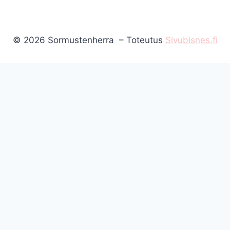
© 2026 Sormustenherra – Toteutus
Sivubisnes.fi