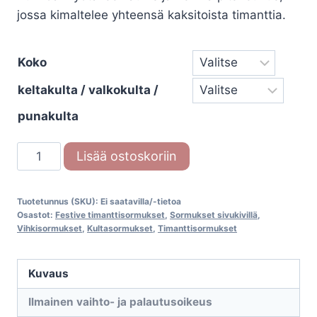
jossa kimaltelee yhteensä kaksitoista timanttia.
Koko
keltakulta / valkokulta /
punakulta
Festive
Lisää ostoskoriin
Madison
586-
Tuotetunnus (SKU):
Ei saatavilla/-tietoa
092M
Osastot:
Festive timanttisormukset
,
Sormukset sivukivillä
,
timanttisormus
Vihkisormukset
,
Kultasormukset
,
Timanttisormukset
määrä
Kuvaus
Ilmainen vaihto- ja palautusoikeus