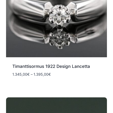
Timanttisormus 1922 Design Lancetta
Hintaluokka:
1.345,00
€
–
1.395,00
€
1.345,00€
-
1.395,00€