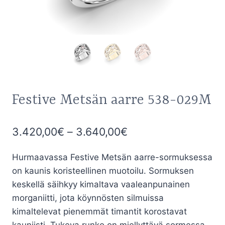
Festive Metsän aarre 538-029M
Hintaluokka:
3.420,00
€
–
3.640,00
€
3.420,00€
Hurmaavassa Festive Metsän aarre-sormuksessa
-
on kaunis koristeellinen muotoilu. Sormuksen
3.640,00€
keskellä säihkyy kimaltava vaaleanpunainen
morganiitti, jota köynnösten silmuissa
kimaltelevat pienemmät timantit korostavat