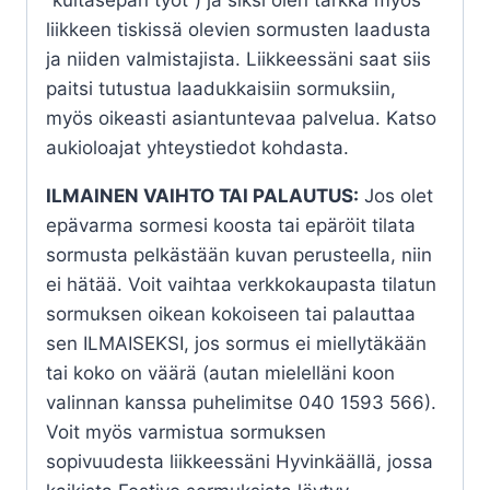
”kultasepän työt”) ja siksi olen tarkka myös
liikkeen tiskissä olevien sormusten laadusta
ja niiden valmistajista. Liikkeessäni saat siis
paitsi tutustua laadukkaisiin sormuksiin,
myös oikeasti asiantuntevaa palvelua. Katso
aukioloajat yhteystiedot kohdasta.
ILMAINEN VAIHTO TAI PALAUTUS:
Jos olet
epävarma sormesi koosta tai epäröit tilata
sormusta pelkästään kuvan perusteella, niin
ei hätää. Voit vaihtaa verkkokaupasta tilatun
sormuksen oikean kokoiseen tai palauttaa
sen ILMAISEKSI, jos sormus ei miellytäkään
tai koko on väärä (autan mielelläni koon
valinnan kanssa puhelimitse 040 1593 566).
Voit myös varmistua sormuksen
sopivuudesta liikkeessäni Hyvinkäällä, jossa