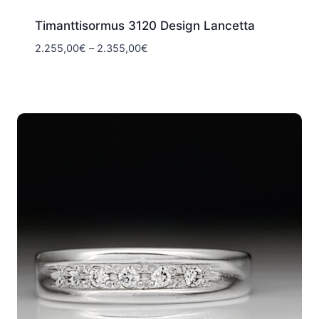
Timanttisormus 3120 Design Lancetta
Hintaluokka:
2.255,00
€
–
2.355,00
€
2.255,00€
-
2.355,00€