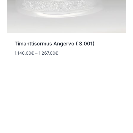
Timanttisormus Angervo ( S.001)
Hintaluokka:
1.140,00
€
–
1.267,00
€
1.140,00€
-
1.267,00€