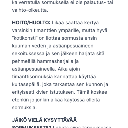
kaiverretulla sormuksella ei ole palautus- tai
vaihto-oikeutta.
HOITO/HUOLTO:
Likaa saattaa kertyä
varsinkin timanttien ympärille, mutta hyvä
”kotikonsti” on liottaa sormusta ensin
kuuman veden ja astianpesuaineen
sekoituksessa ja sen jälkeen harjata sitä
pehmeällä hammasharjalla ja
astianpesuaineella. Aika ajoin
timanttisormuksia kannattaa käyttää
kultasepällä, joka tarkastaa sen kunnon ja
erityisesti kivien istutuksen. Tämä koskee
etenkin jo jonkin aikaa käytössä olleita
sormuksia.
JÄIKÖ VIELÄ KYSYTTÄVÄÄ
SORMUKSESTA?
Lähetä siinä tapauksessa