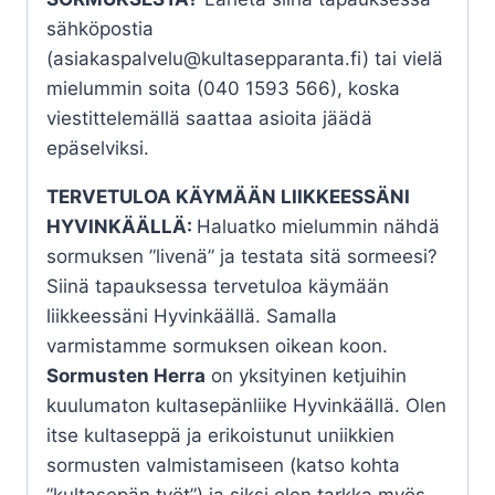
sähköpostia
(asiakaspalvelu@kultasepparanta.fi) tai vielä
mielummin soita (040 1593 566), koska
viestittelemällä saattaa asioita jäädä
epäselviksi.
TERVETULOA KÄYMÄÄN LIIKKEESSÄNI
HYVINKÄÄLLÄ:
Haluatko mielummin nähdä
sormuksen ”livenä” ja testata sitä sormeesi?
Siinä tapauksessa tervetuloa käymään
liikkeessäni Hyvinkäällä. Samalla
varmistamme sormuksen oikean koon.
Sormusten Herra
on yksityinen ketjuihin
kuulumaton kultasepänliike Hyvinkäällä. Olen
itse kultaseppä ja erikoistunut uniikkien
sormusten valmistamiseen (katso kohta