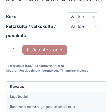
kauniisti. Tukeva runko on miellyttävä sormessa.
Koko
keltakulta / valkokulta /
punakulta
Festive
Lisää ostoskoriin
Metsän
aarre
Tuotetunnus (SKU):
Ei saatavilla/-tietoa
538-
Osastot:
Festive timanttisormukset
,
Timanttisormukset
029M
määrä
Kuvaus
Lisätiedot
Ilmainen vaihto- ja palautusoikeus