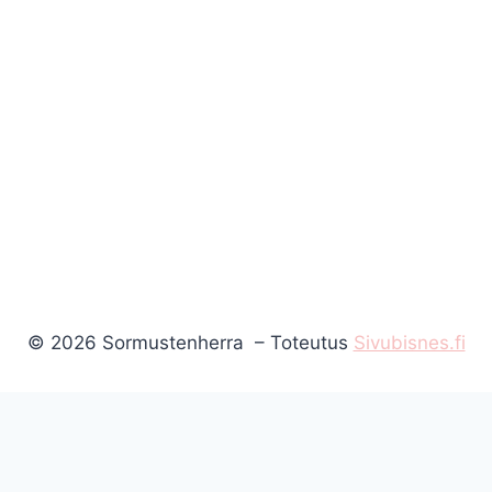
© 2026 Sormustenherra – Toteutus
Sivubisnes.fi