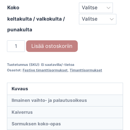
Koko
keltakulta / valkokulta /
punakulta
Festive
Lisää ostoskoriin
Nelly
Side
Tuotetunnus (SKU):
Ei saatavilla/-tietoa
698-
Osastot:
Festive timanttisormukset
,
Timanttisormukset
011
määrä
Kuvaus
Ilmainen vaihto- ja palautusoikeus
Kaiverrus
Sormuksen koko-opas