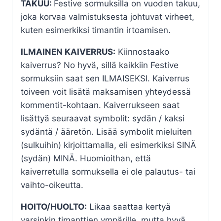
TAKUU:
Festive sormuksilla on vuoden takuu,
joka korvaa valmistuksesta johtuvat virheet,
kuten esimerkiksi timantin irtoamisen.
ILMAINEN KAIVERRUS:
Kiinnostaako
kaiverrus? No hyvä, sillä kaikkiin Festive
sormuksiin saat sen ILMAISEKSI. Kaiverrus
toiveen voit lisätä maksamisen yhteydessä
kommentit-kohtaan. Kaiverrukseen saat
lisättyä seuraavat symbolit: sydän / kaksi
sydäntä / ääretön. Lisää symbolit mieluiten
(sulkuihin) kirjoittamalla, eli esimerkiksi SINÄ
(sydän) MINÄ. Huomioithan, että
kaiverretulla sormuksella ei ole palautus- tai
vaihto-oikeutta.
HOITO/HUOLTO:
Likaa saattaa kertyä
varsinkin timanttien ympärille, mutta hyvä