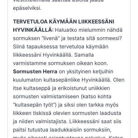
epäselviksi.
TERVETULOA KÄYMÄÄN LIIKKEESSÄNI
HYVINKÄÄLLÄ:
Haluatko mielummin nähdä
sormuksen ”livenä” ja testata sitä sormeesi?
Siinä tapauksessa tervetuloa käymään
liikkeessäni Hyvinkäällä. Samalla
varmistamme sormuksen oikean koon.
Sormusten Herra
on yksityinen ketjuihin
kuulumaton kultasepänliike Hyvinkäällä. Olen
itse kultaseppä ja erikoistunut uniikkien
sormusten valmistamiseen (katso kohta
”kultasepän työt”) ja siksi olen tarkka myös
liikkeen tiskissä olevien sormusten laadusta
ja niiden valmistajista. Liikkeessäni saat siis
paitsi tutustua laadukkaisiin sormuksiin,
myös oikeasti asiantuntevaa palvelua. Katso