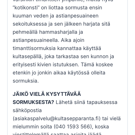
”kotikonsti” on liottaa sormusta ensin
kuuman veden ja astianpesuaineen
sekoituksessa ja sen jälkeen harjata sitä
pehmeällä hammasharjalla ja
astianpesuaineella. Aika ajoin
timanttisormuksia kannattaa käyttää
kultasepällä, joka tarkastaa sen kunnon ja
erityisesti kivien istutuksen. Tämä koskee
etenkin jo jonkin aikaa käytössä olleita
sormuksia.
JÄIKÖ VIELÄ KYSYTTÄVÄÄ
SORMUKSESTA?
Lähetä siinä tapauksessa
sähköpostia
(asiakaspalvelu@kultasepparanta.fi) tai vielä
mielummin soita (040 1593 566), koska
viestittelemällä saattaa asioita jäädä