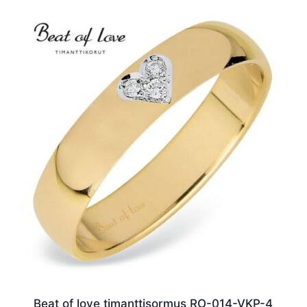
Beat of love timanttisormus RO-014-VKP-4