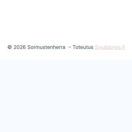
© 2026 Sormustenherra – Toteutus
Sivubisnes.fi