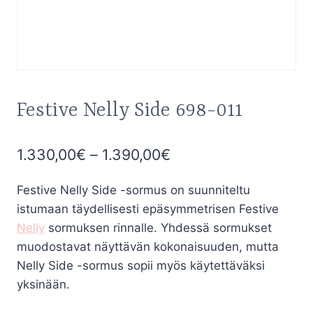
Festive Nelly Side 698-011
Hintaluokka:
1.330,00
€
–
1.390,00
€
1.330,00€
Festive Nelly Side -sormus on suunniteltu
-
istumaan täydellisesti epäsymmetrisen Festive
1.390,00€
Nelly
sormuksen rinnalle. Yhdessä sormukset
muodostavat näyttävän kokonaisuuden, mutta
Nelly Side -sormus sopii myös käytettäväksi
yksinään.