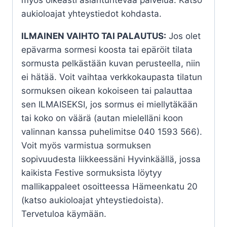
aukioloajat yhteystiedot kohdasta.
ILMAINEN VAIHTO TAI PALAUTUS:
Jos olet
epävarma sormesi koosta tai epäröit tilata
sormusta pelkästään kuvan perusteella, niin
ei hätää. Voit vaihtaa verkkokaupasta tilatun
sormuksen oikean kokoiseen tai palauttaa
sen ILMAISEKSI, jos sormus ei miellytäkään
tai koko on väärä (autan mielelläni koon
valinnan kanssa puhelimitse 040 1593 566).
Voit myös varmistua sormuksen
sopivuudesta liikkeessäni Hyvinkäällä, jossa
kaikista Festive sormuksista löytyy
mallikappaleet osoitteessa Hämeenkatu 20
(katso aukioloajat yhteystiedoista).
Tervetuloa käymään.