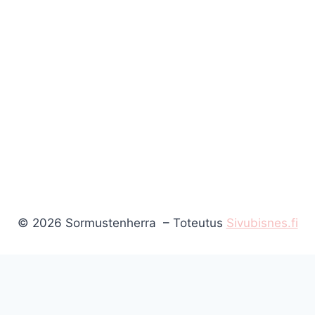
© 2026 Sormustenherra – Toteutus
Sivubisnes.fi