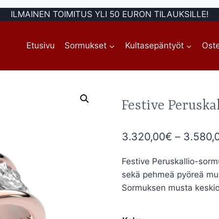
ILMAINEN TOIMITUS YLI 50 EURON TILAUKSILLE!
Etusivu
Sormukset
Kultasepäntyöt
Oste
Festive Peruska
3.320,00
€
–
3.580,
Festive Peruskallio-sor
sekä pehmeä pyöreä muoto
Sormuksen musta keskiosa