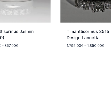
ttisormus Jasmin
Timanttisormus 3515
9)
Design Lancetta
Hintaluokka:
Hint
€
–
857,00
€
1.795,00
€
–
1.850,00
€
761,00€
1.7
-
-
857,00€
1.8