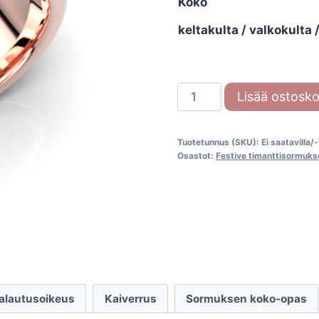
Koko
keltakulta / valkokulta
Festive
Lisää ostosko
Peruskallio
7,5mm
Tuotetunnus (SKU):
Ei saatavilla/
537-
Osastot:
Festive timanttisormuks
005
määrä
palautusoikeus
Kaiverrus
Sormuksen koko-opas