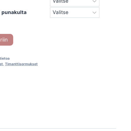
 / punakulta
riin
-tietoa
et
,
Timanttisormukset