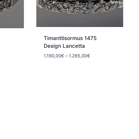
Timanttisormus 1475
Design Lancetta
Hintaluokka:
1.190,00
€
–
1.265,00
€
aluokka:
1.190,00€
95,00€
-
1.265,00€
50,00€