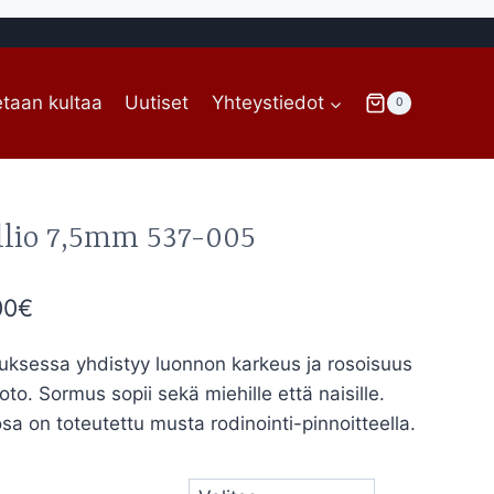
taan kultaa
Uutiset
Yhteystiedot
0
llio 7,5mm 537-005
Hintaluokka:
00
€
3.320,00€
muksessa yhdistyy luonnon karkeus ja rosoisuus
-
. Sormus sopii sekä miehille että naisille.
3.580,00€
 on toteutettu musta rodinointi-pinnoitteella.