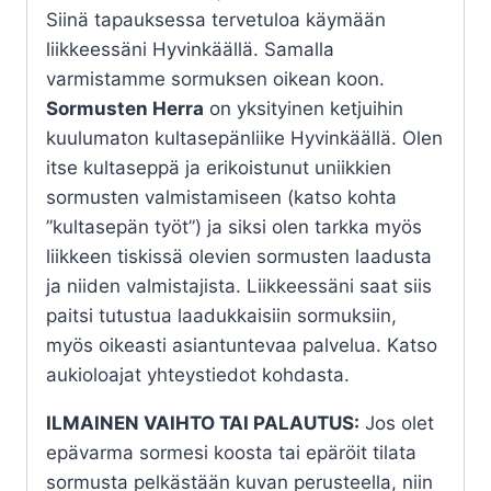
Siinä tapauksessa tervetuloa käymään
liikkeessäni Hyvinkäällä. Samalla
varmistamme sormuksen oikean koon.
Sormusten Herra
on yksityinen ketjuihin
kuulumaton kultasepänliike Hyvinkäällä. Olen
itse kultaseppä ja erikoistunut uniikkien
sormusten valmistamiseen (katso kohta
”kultasepän työt”) ja siksi olen tarkka myös
liikkeen tiskissä olevien sormusten laadusta
ja niiden valmistajista. Liikkeessäni saat siis
paitsi tutustua laadukkaisiin sormuksiin,
myös oikeasti asiantuntevaa palvelua. Katso
aukioloajat yhteystiedot kohdasta.
ILMAINEN VAIHTO TAI PALAUTUS:
Jos olet
epävarma sormesi koosta tai epäröit tilata
sormusta pelkästään kuvan perusteella, niin