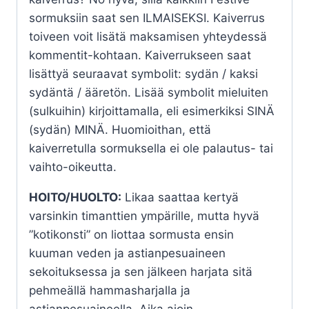
sormuksiin saat sen ILMAISEKSI. Kaiverrus
toiveen voit lisätä maksamisen yhteydessä
kommentit-kohtaan. Kaiverrukseen saat
lisättyä seuraavat symbolit: sydän / kaksi
sydäntä / ääretön. Lisää symbolit mieluiten
(sulkuihin) kirjoittamalla, eli esimerkiksi SINÄ
(sydän) MINÄ. Huomioithan, että
kaiverretulla sormuksella ei ole palautus- tai
vaihto-oikeutta.
HOITO/HUOLTO:
Likaa saattaa kertyä
varsinkin timanttien ympärille, mutta hyvä
”kotikonsti” on liottaa sormusta ensin
kuuman veden ja astianpesuaineen
sekoituksessa ja sen jälkeen harjata sitä
pehmeällä hammasharjalla ja