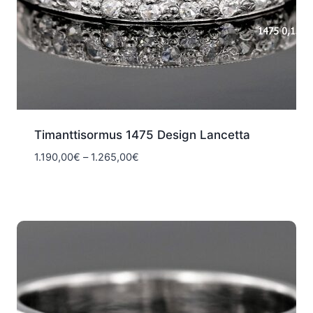
Timanttisormus 1475 Design Lancetta
Hintaluokka:
1.190,00
€
–
1.265,00
€
1.190,00€
-
1.265,00€