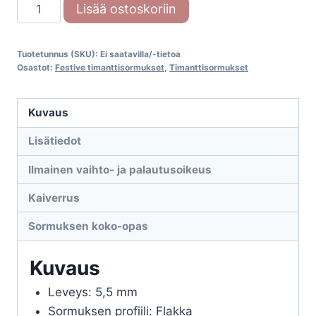
Festive
Lisää ostoskoriin
Rautapuu
Black
Tuotetunnus (SKU):
Ei saatavilla/-tietoa
518-
Osastot:
Festive timanttisormukset
,
Timanttisormukset
006B
määrä
Kuvaus
Lisätiedot
Ilmainen vaihto- ja palautusoikeus
Kaiverrus
Sormuksen koko-opas
Kuvaus
Leveys: 5,5 mm
Sormuksen profiili: Flakka