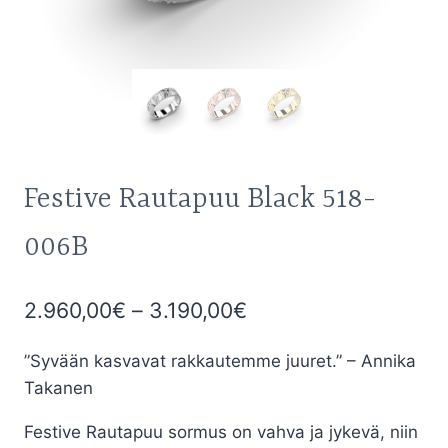
Festive Rautapuu Black 518-
006B
Hintaluokka:
2.960,00
€
–
3.190,00
€
2.960,00€
”Syvään kasvavat rakkautemme juuret.” – Annika
-
Takanen
3.190,00€
Festive Rautapuu sormus on vahva ja jykevä, niin