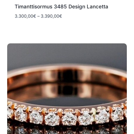
Timanttisormus 3485 Design Lancetta
Hintaluokka:
3.300,00
€
–
3.390,00
€
3.300,00€
-
3.390,00€