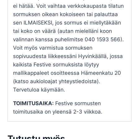
ei hätää. Voit vaihtaa verkkokaupasta tilatun
sormuksen oikean kokoiseen tai palauttaa
sen ILMAISEKSI, jos sormus ei miellytäkään
tai koko on väärä (autan mielelläni koon
valinnan kanssa puhelimitse 040 1593 566).
Voit myös varmistua sormuksen
sopivuudesta liikkeessäni Hyvinkäällä, jossa
kaikista Festive sormuksista löytyy
mallikappaleet osoitteessa Hämeenkatu 20
(katso aukioloajat yhteystiedoista).
Tervetuloa käymään.
TOIMITUSAIKA:
Festive sormusten
toimitusaika on yleensä 2-3 viikkoa.
Tutustu myös