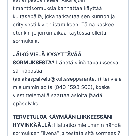
astianpesuaineella. Aika ajoin
timanttisormuksia kannattaa käyttää
kultasepällä, joka tarkastaa sen kunnon ja
erityisesti kivien istutuksen. Tämä koskee
etenkin jo jonkin aikaa käytössä olleita
sormuksia.
JÄIKÖ VIELÄ KYSYTTÄVÄÄ
SORMUKSESTA?
Lähetä siinä tapauksessa
sähköpostia
(asiakaspalvelu@kultasepparanta.fi) tai vielä
mielummin soita (040 1593 566), koska
viestittelemällä saattaa asioita jäädä
epäselviksi.
TERVETULOA KÄYMÄÄN LIIKKEESSÄNI
HYVINKÄÄLLÄ:
Haluatko mielummin nähdä
sormuksen ”livenä” ja testata sitä sormeesi?