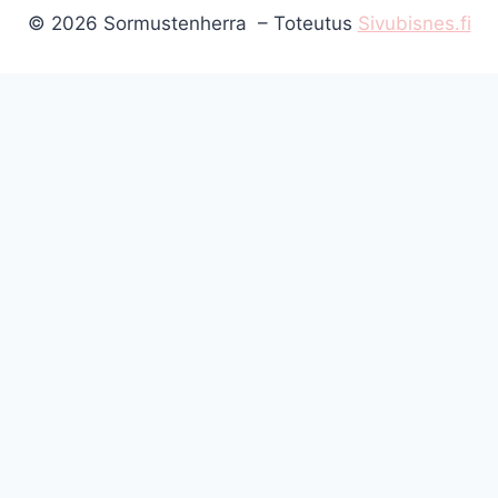
© 2026 Sormustenherra – Toteutus
Sivubisnes.fi