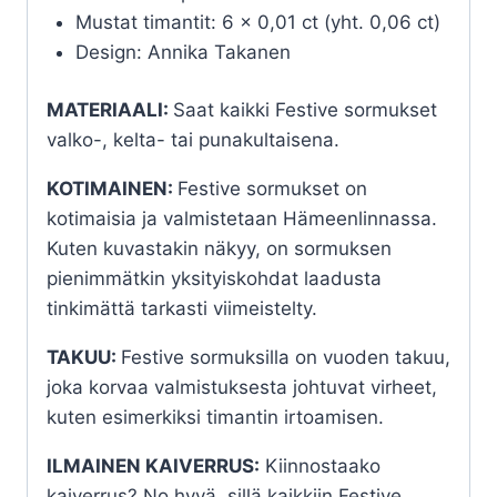
Mustat timantit: 6 x 0,01 ct (yht. 0,06 ct)
Design: Annika Takanen
MATERIAALI:
Saat kaikki Festive sormukset
valko-, kelta- tai punakultaisena.
KOTIMAINEN:
Festive sormukset on
kotimaisia ja valmistetaan Hämeenlinnassa.
Kuten kuvastakin näkyy, on sormuksen
pienimmätkin yksityiskohdat laadusta
tinkimättä tarkasti viimeistelty.
TAKUU:
Festive sormuksilla on vuoden takuu,
joka korvaa valmistuksesta johtuvat virheet,
kuten esimerkiksi timantin irtoamisen.
ILMAINEN KAIVERRUS:
Kiinnostaako
kaiverrus? No hyvä, sillä kaikkiin Festive