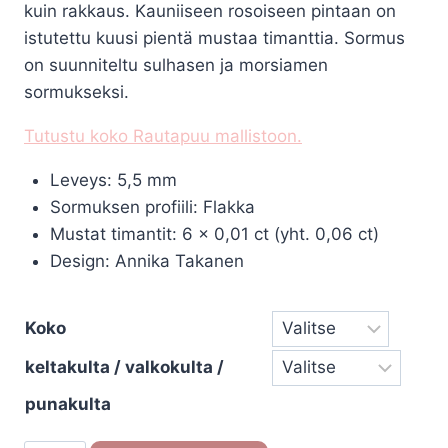
kuin rakkaus. Kauniiseen rosoiseen pintaan on
istutettu kuusi pientä mustaa timanttia. Sormus
on suunniteltu sulhasen ja morsiamen
sormukseksi.
Tutustu koko Rautapuu mallistoon
.
Leveys: 5,5 mm
Sormuksen profiili: Flakka
Mustat timantit: 6 x 0,01 ct (yht. 0,06 ct)
Design: Annika Takanen
Koko
keltakulta / valkokulta /
punakulta