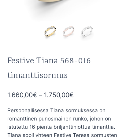
Festive Tiana 568-016
timanttisormus
Hintaluokka:
1.660,00
€
–
1.750,00
€
1.660,00€
Persoonallisessa Tiana sormuksessa on
-
romanttinen punosmainen runko, johon on
1.750,00€
istutettu 16 pientä briljanttihiottua timanttia.
Tiana sopii yhteen Festive Teresa sormusten