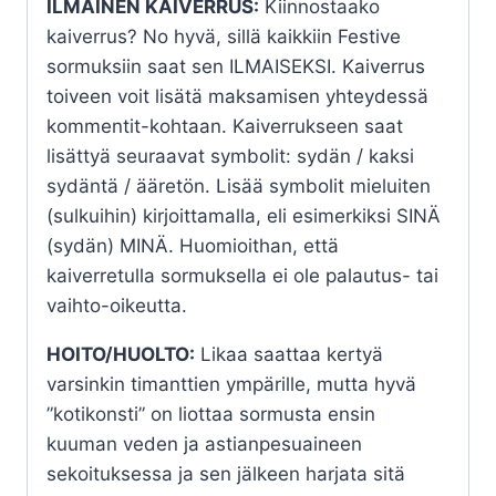
ILMAINEN KAIVERRUS:
Kiinnostaako
kaiverrus? No hyvä, sillä kaikkiin Festive
sormuksiin saat sen ILMAISEKSI. Kaiverrus
toiveen voit lisätä maksamisen yhteydessä
kommentit-kohtaan. Kaiverrukseen saat
lisättyä seuraavat symbolit: sydän / kaksi
sydäntä / ääretön. Lisää symbolit mieluiten
(sulkuihin) kirjoittamalla, eli esimerkiksi SINÄ
(sydän) MINÄ. Huomioithan, että
kaiverretulla sormuksella ei ole palautus- tai
vaihto-oikeutta.
HOITO/HUOLTO:
Likaa saattaa kertyä
varsinkin timanttien ympärille, mutta hyvä
”kotikonsti” on liottaa sormusta ensin
kuuman veden ja astianpesuaineen
sekoituksessa ja sen jälkeen harjata sitä