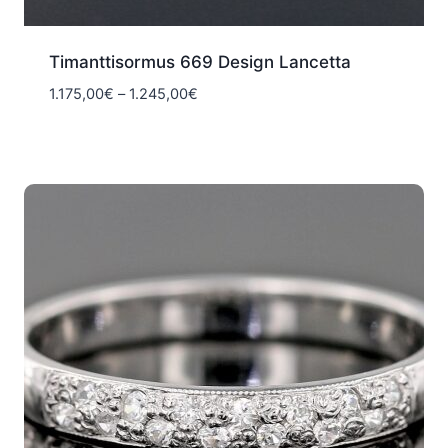
Timanttisormus 669 Design Lancetta
Hintaluokka:
1.175,00
€
–
1.245,00
€
1.175,00€
-
1.245,00€