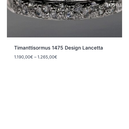
Timanttisormus 1475 Design Lancetta
Hintaluokka:
1.190,00
€
–
1.265,00
€
1.190,00€
-
1.265,00€