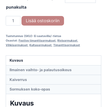
punakulta
Festive
Lisää ostoskoriin
Tiana
568-
Tuotetunnus (SKU):
Ei saatavilla/-tietoa
016
Osastot:
Festive timanttisormukset
,
Rivisormukset
,
timanttisormus
Vihkisormukset
,
Kultasormukset
,
Timanttisormukset
määrä
Kuvaus
Ilmainen vaihto- ja palautusoikeus
Kaiverrus
Sormuksen koko-opas
Kuvaus