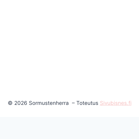
© 2026 Sormustenherra – Toteutus
Sivubisnes.fi