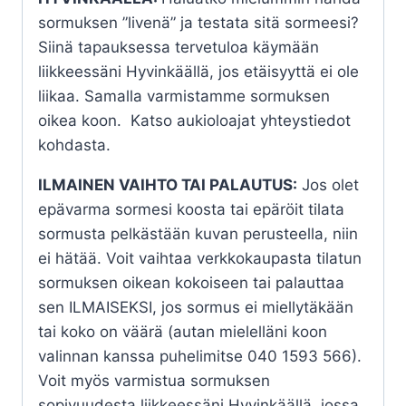
sormuksen ”livenä” ja testata sitä sormeesi?
Siinä tapauksessa tervetuloa käymään
liikkeessäni Hyvinkäällä, jos etäisyyttä ei ole
liikaa. Samalla varmistamme sormuksen
oikea koon. Katso aukioloajat yhteystiedot
kohdasta.
ILMAINEN VAIHTO TAI PALAUTUS:
Jos olet
epävarma sormesi koosta tai epäröit tilata
sormusta pelkästään kuvan perusteella, niin
ei hätää. Voit vaihtaa verkkokaupasta tilatun
sormuksen oikean kokoiseen tai palauttaa
sen ILMAISEKSI, jos sormus ei miellytäkään
tai koko on väärä (autan mielelläni koon
valinnan kanssa puhelimitse 040 1593 566).
Voit myös varmistua sormuksen
sopivuudesta liikkeessäni Hyvinkäällä, jossa