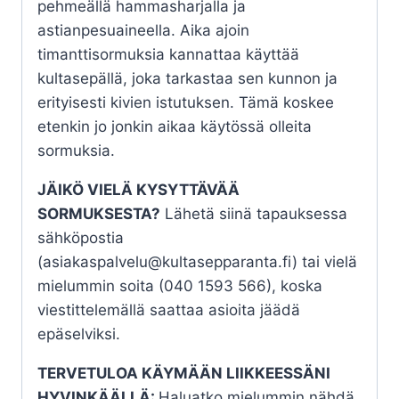
pehmeällä hammasharjalla ja
astianpesuaineella. Aika ajoin
timanttisormuksia kannattaa käyttää
kultasepällä, joka tarkastaa sen kunnon ja
erityisesti kivien istutuksen. Tämä koskee
etenkin jo jonkin aikaa käytössä olleita
sormuksia.
JÄIKÖ VIELÄ KYSYTTÄVÄÄ
SORMUKSESTA?
Lähetä siinä tapauksessa
sähköpostia
(asiakaspalvelu@kultasepparanta.fi) tai vielä
mielummin soita (040 1593 566), koska
viestittelemällä saattaa asioita jäädä
epäselviksi.
TERVETULOA KÄYMÄÄN LIIKKEESSÄNI
HYVINKÄÄLLÄ:
Haluatko mielummin nähdä