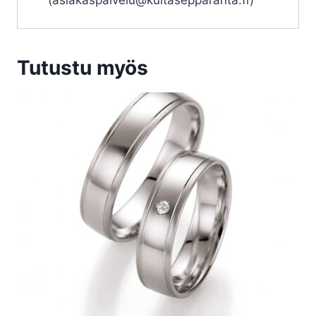
(asiakaspalvelu@kultasepparanta.fi)
Tutustu myös