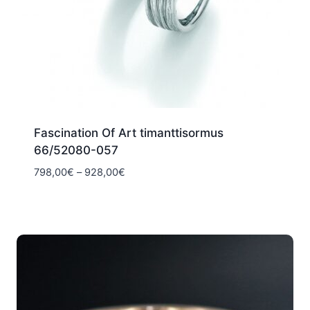
Fascination Of Art timanttisormus
66/52080-057
Hintaluokka:
798,00
€
–
928,00
€
798,00€
-
928,00€