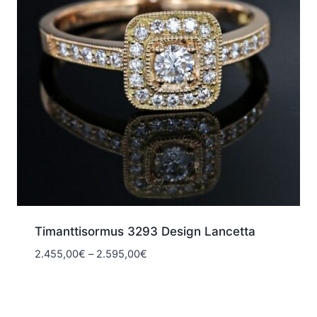
Timanttisormus 3293 Design Lancetta
Hintaluokka:
2.455,00
€
–
2.595,00
€
2.455,00€
-
2.595,00€