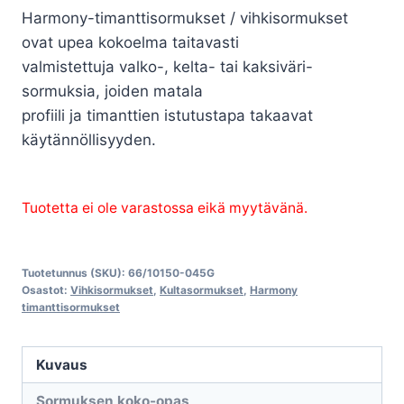
Harmony-timanttisormukset / vihkisormukset
ovat upea kokoelma taitavasti
valmistettuja valko-, kelta- tai kaksiväri-
sormuksia, joiden matala
profiili ja timanttien istutustapa takaavat
käytännöllisyyden.
Tuotetta ei ole varastossa eikä myytävänä.
Tuotetunnus (SKU):
66/10150-045G
Osastot:
Vihkisormukset
,
Kultasormukset
,
Harmony
timanttisormukset
Kuvaus
Sormuksen koko-opas