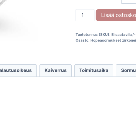
Hopeasormus
Lisää ostosko
zirkoneilla
R1378z
Tuotetunnus (SKU):
Ei saatavilla/
määrä
Osasto:
Hopeasormukset zirkonei
palautusoikeus
Kaiverrus
Toimitusaika
Sormu