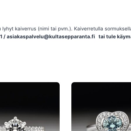
hyt kaiverrus (nimi tai pvm.). Kaiverretulla sormuksella
/ asiakaspalvelu@kultasepparanta.fi tai tule käymä