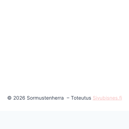
© 2026 Sormustenherra – Toteutus
Sivubisnes.fi