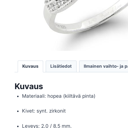
Kuvaus
Lisätiedot
Ilmainen vaihto- ja 
Kuvaus
Materiaali: hopea (kiiltävä pinta)
Kivet: synt. zirkonit
Leveys: 2,0 / 8,5 mm.