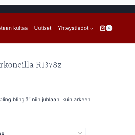
taan kultaa
Uutiset
Yhteystiedot
0
rkoneilla R1378z
ing blingiä” niin juhlaan, kuin arkeen.