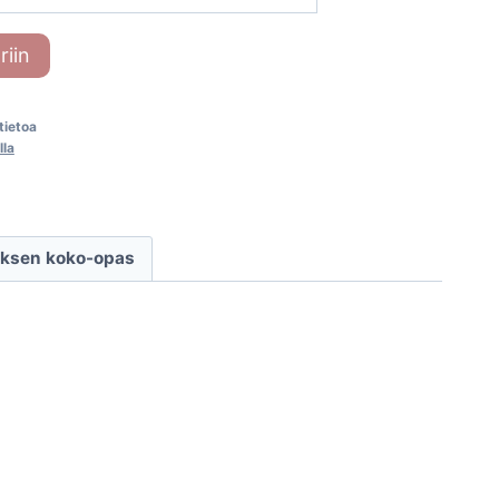
riin
-tietoa
lla
ksen koko-opas