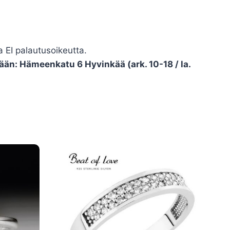
 EI palautusoikeutta.
än: Hämeenkatu 6 Hyvinkää (ark. 10-18 / la.