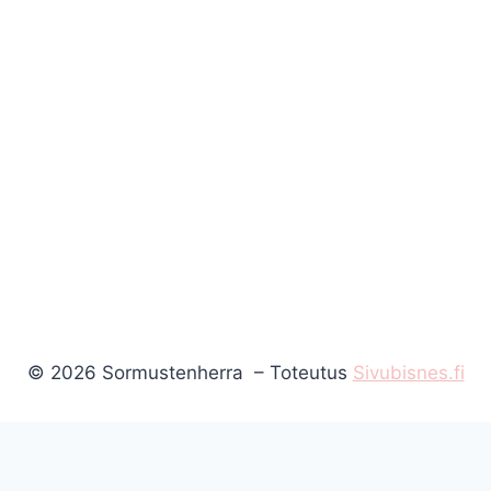
© 2026 Sormustenherra – Toteutus
Sivubisnes.fi