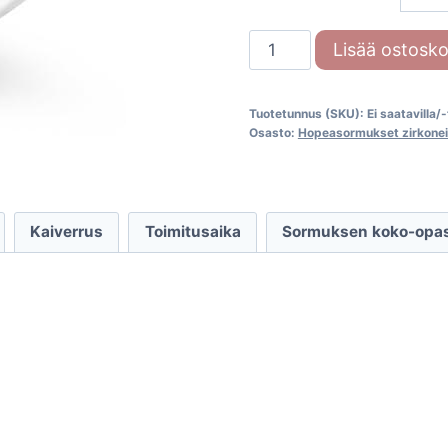
Hopeasormus
Lisää ostosko
zirkoneilla
R1605z
Tuotetunnus (SKU):
Ei saatavilla/
määrä
Osasto:
Hopeasormukset zirkonei
Kaiverrus
Toimitusaika
Sormuksen koko-opa