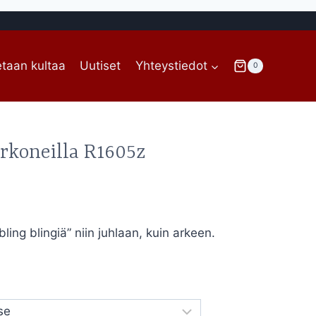
taan kultaa
Uutiset
Yhteystiedot
0
rkoneilla R1605z
ing blingiä” niin juhlaan, kuin arkeen.