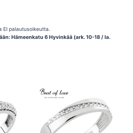
 EI palautusoikeutta.
än: Hämeenkatu 6 Hyvinkää (ark. 10-18 / la.