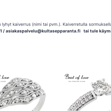
hyt kaiverrus (nimi tai pvm.). Kaiverretulla sormuksella
/ asiakaspalvelu@kultasepparanta.fi tai tule käymä