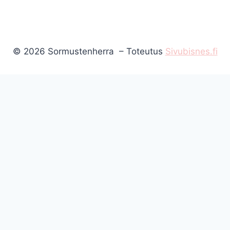
© 2026 Sormustenherra – Toteutus
Sivubisnes.fi