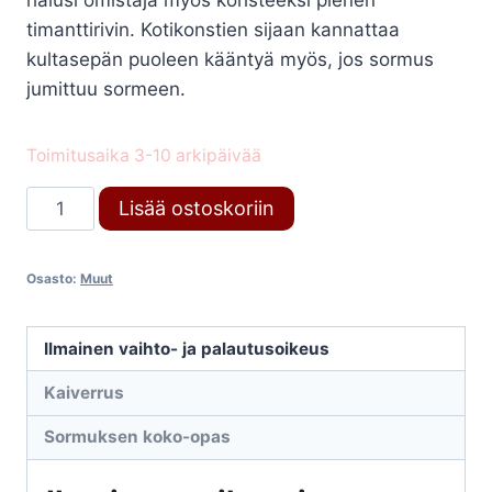
halusi omistaja myös koristeeksi pienen
timanttirivin. Kotikonstien sijaan kannattaa
kultasepän puoleen kääntyä myös, jos sormus
jumittuu sormeen.
Toimitusaika 3-10 arkipäivää
Korujen
Lisää ostoskoriin
korjaukset
määrä
Osasto:
Muut
Ilmainen vaihto- ja palautusoikeus
Kaiverrus
Sormuksen koko-opas