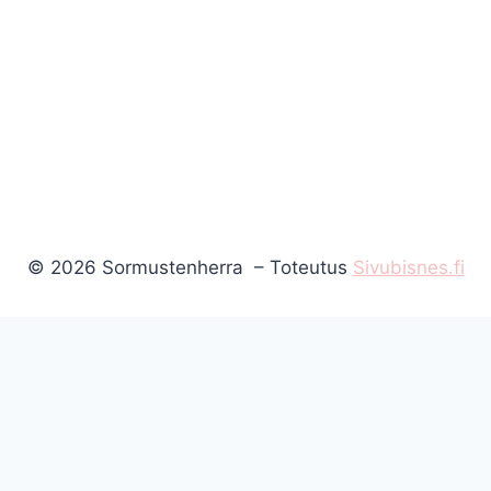
© 2026 Sormustenherra – Toteutus
Sivubisnes.fi