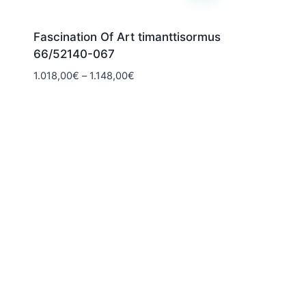
Fascination Of Art timanttisormus
66/52140-067
Hintaluokka:
1.018,00
€
–
1.148,00
€
1.018,00€
-
1.148,00€