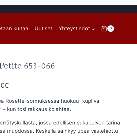
taan kultaa
Uutiset
Yhteystiedot
0
 Petite 653-066
Hintaluokka:
00
€
2.390,00€
a Rosette-sormuksessa huokuu ”kupliva
-
 – kun tosi rakkaus kolahtaa.
2.490,00€
errätyskullasta, jossa edellisen sukupolven tarina
a muodossa. Keskellä säihkyy upea viistehiottu