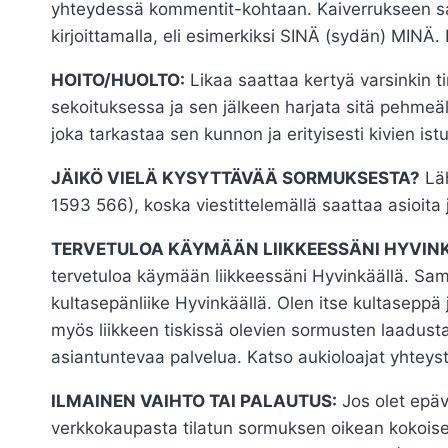
yhteydessä kommentit-kohtaan. Kaiverrukseen saat
kirjoittamalla, eli esimerkiksi SINÄ (sydän) MINÄ.
HOITO/HUOLTO:
Likaa saattaa kertyä varsinkin t
sekoituksessa ja sen jälkeen harjata sitä pehmeäl
joka tarkastaa sen kunnon ja erityisesti kivien is
JÄIKÖ VIELÄ KYSYTTÄVÄÄ SORMUKSESTA?
Läh
1593 566), koska viestittelemällä saattaa asioita 
TERVETULOA KÄYMÄÄN LIIKKEESSÄNI HYVIN
tervetuloa käymään liikkeessäni Hyvinkäällä. S
kultasepänliike Hyvinkäällä. Olen itse kultaseppä 
myös liikkeen tiskissä olevien sormusten laadusta 
asiantuntevaa palvelua. Katso aukioloajat yhteys
ILMAINEN VAIHTO TAI PALAUTUS:
Jos olet epäv
verkkokaupasta tilatun sormuksen oikean kokoisee