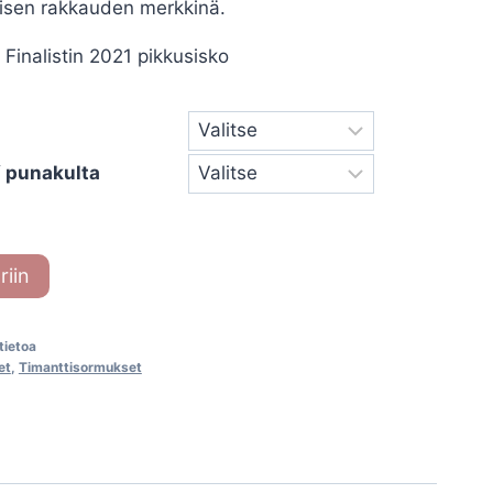
kuisen rakkauden merkkinä.
inalistin 2021 pikkusisko
 / punakulta
riin
-tietoa
et
,
Timanttisormukset