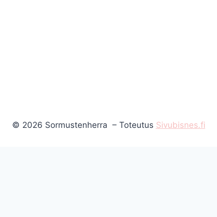
© 2026 Sormustenherra – Toteutus
Sivubisnes.fi