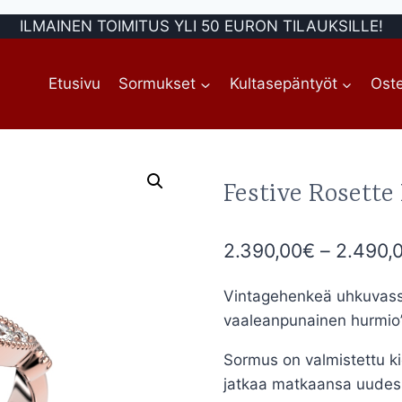
ILMAINEN TOIMITUS YLI 50 EURON TILAUKSILLE!
Etusivu
Sormukset
Kultasepäntyöt
Oste
Festive Rosette
2.390,00
€
–
2.490,
Vintagehenkeä uhkuvass
vaaleanpunainen hurmio”
Sormus on valmistettu ki
jatkaa matkaansa uudess