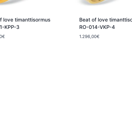
f love timanttisormus
Beat of love timantti
1-KPP-3
RO-014-VKP-4
0
€
1.296,00
€