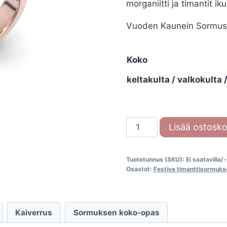
morganiitti ja timantit i
Vuoden Kaunein Sormus F
Koko
keltakulta / valkokulta
Festive
Lisää ostosko
Rosette
Petite
Tuotetunnus (SKU):
Ei saatavilla/
653-
Osastot:
Festive timanttisormuks
066
määrä
Kaiverrus
Sormuksen koko-opas