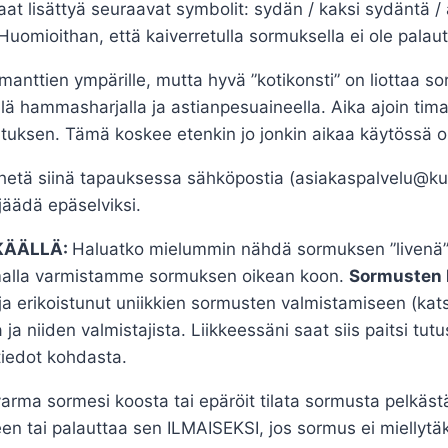
 lisättyä seuraavat symbolit: sydän / kaksi sydäntä / ä
 Huomioithan, että kaiverretulla sormuksella ei ole palaut
imanttien ympärille, mutta hyvä ”kotikonsti” on liottaa
lä hammasharjalla ja astianpesuaineella. Aika ajoin tim
tutuksen. Tämä koskee etenkin jo jonkin aikaa käytössä o
etä siinä tapauksessa sähköpostia (asiakaspalvelu@kult
jäädä epäselviksi.
KÄÄLLÄ:
Haluatko mielummin nähdä sormuksen ”livenä” 
amalla varmistamme sormuksen oikean koon.
Sormusten 
ja erikoistunut uniikkien sormusten valmistamiseen (katso
ja niiden valmistajista. Liikkeessäni saat siis paitsi tut
tiedot kohdasta.
arma sormesi koosta tai epäröit tilata sormusta pelkästä
n tai palauttaa sen ILMAISEKSI, jos sormus ei miellytäk