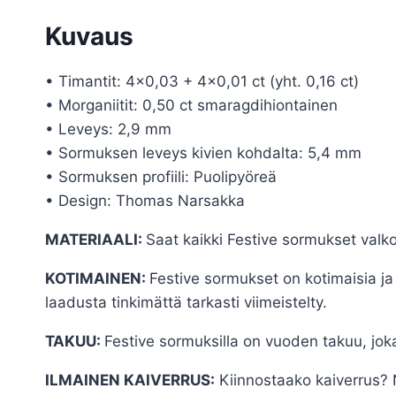
Kuvaus
• Timantit: 4×0,03 + 4×0,01 ct (yht. 0,16 ct)
• Morganiitit: 0,50 ct smaragdihiontainen
• Leveys: 2,9 mm
• Sormuksen leveys kivien kohdalta: 5,4 mm
• Sormuksen profiili: Puolipyöreä
• Design: Thomas Narsakka
MATERIAALI:
Saat kaikki Festive sormukset valko
KOTIMAINEN:
Festive sormukset on kotimaisia j
laadusta tinkimättä tarkasti viimeistelty.
TAKUU:
Festive sormuksilla on vuoden takuu, joka
ILMAINEN KAIVERRUS:
Kiinnostaako kaiverrus? N