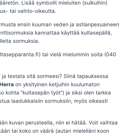
äretön. Lisää symbolit mieluiten (sulkuihin)
us- tai vaihto-oikeutta.
 sormusta ensin kuuman veden ja astianpesuaineen
anttisormuksia kannattaa käyttää kultasepällä,
lleita sormuksia.
asepparanta.fi) tai vielä mielummin soita (040
ja testata sitä sormeesi? Siinä tapauksessa
Herra
on yksityinen ketjuihin kuulumaton
 kohta ”kultasepän työt”) ja siksi olen tarkka
ustua laadukkaisiin sormuksiin, myös oikeasti
än kuvan perusteella, niin ei hätää. Voit vaihtaa
ään tai koko on väärä (autan mielelläni koon