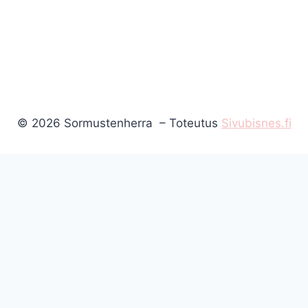
© 2026 Sormustenherra – Toteutus
Sivubisnes.fi