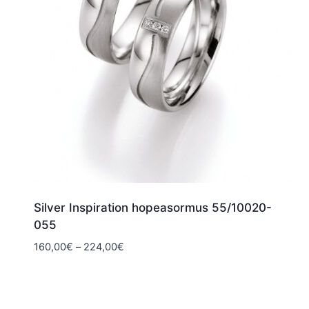
Silver Inspiration hopeasormus 55/10020-
055
Hintaluokka:
160,00
€
–
224,00
€
160,00€
-
224,00€