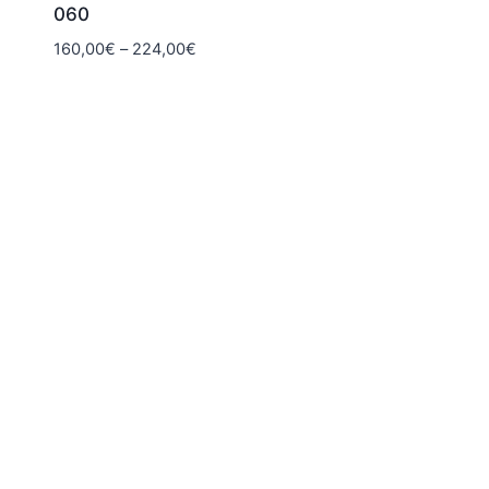
060
Hintaluokka:
160,00
€
–
224,00
€
160,00€
-
224,00€