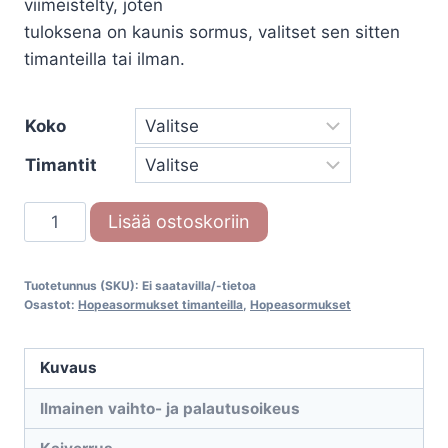
viimeistelty, joten
tuloksena on kaunis sormus, valitset sen sitten
timanteilla tai ilman.
Koko
Timantit
Silver
Lisää ostoskoriin
Dreams
55/30080
Tuotetunnus (SKU):
Ei saatavilla/-tietoa
määrä
Osastot:
Hopeasormukset timanteilla
,
Hopeasormukset
Kuvaus
Ilmainen vaihto- ja palautusoikeus