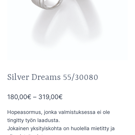
Silver Dreams 55/30080
Hintaluokka:
180,00
€
–
319,00
€
180,00€
Hopeasormus, jonka valmistuksessa ei ole
-
tingitty työn laadusta.
319,00€
Jokainen yksityiskohta on huolella mietitty ja