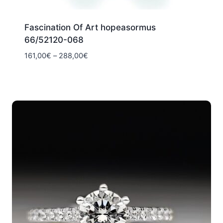
Fascination Of Art hopeasormus
66/52120-068
Hintaluokka:
161,00
€
–
288,00
€
161,00€
-
288,00€