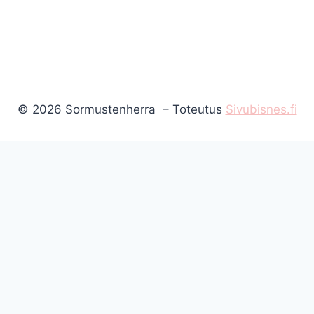
© 2026 Sormustenherra – Toteutus
Sivubisnes.fi