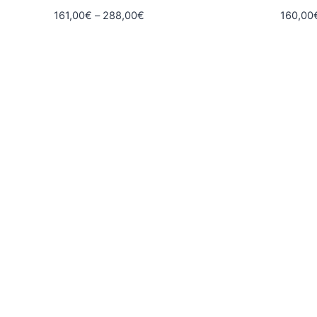
Hintaluokka:
161,00
€
–
288,00
€
160,00
161,00€
-
288,00€