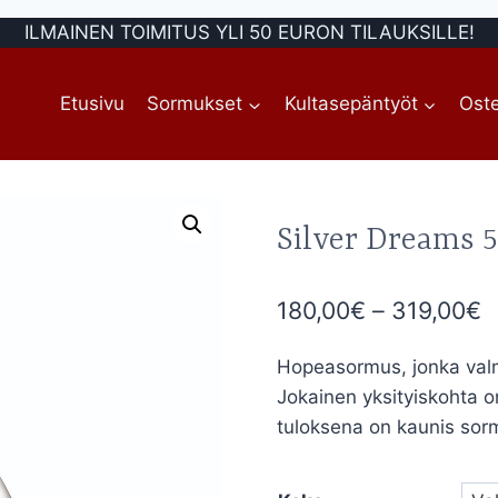
ILMAINEN TOIMITUS YLI 50 EURON TILAUKSILLE!
Etusivu
Sormukset
Kultasepäntyöt
Oste
Silver Dreams 5
H
180,00
€
–
319,00
€
1
Hopeasormus, jonka valmi
-
Jokainen yksityiskohta on 
3
tuloksena on kaunis sormu