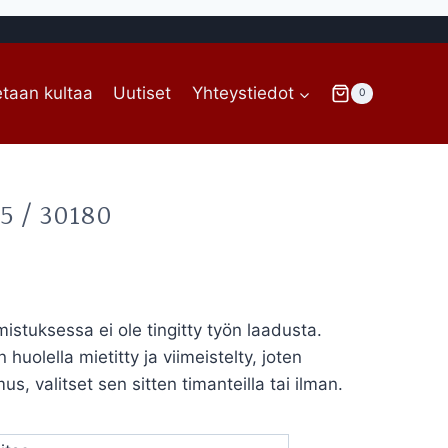
taan kultaa
Uutiset
Yhteystiedot
0
5 / 30180
intaluokka:
80,00€
stuksessa ei ole tingitty työn laadusta.
huolella mietitty ja viimeistelty, joten
19,00€
s, valitset sen sitten timanteilla tai ilman.