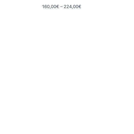
Hintaluokka:
160,00
€
–
224,00
€
160,00€
-
224,00€