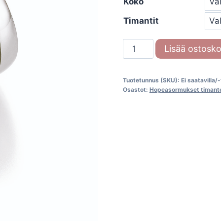
Koko
Timantit
Silver
Lisää ostosko
Dreams
55
Tuotetunnus (SKU):
Ei saatavilla/
/
Osastot:
Hopeasormukset timante
30180
määrä