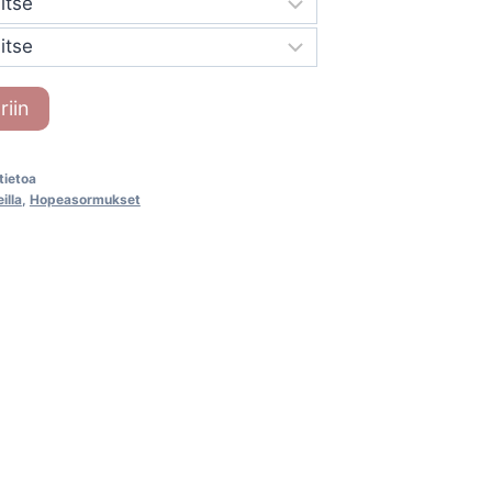
riin
-tietoa
illa
,
Hopeasormukset