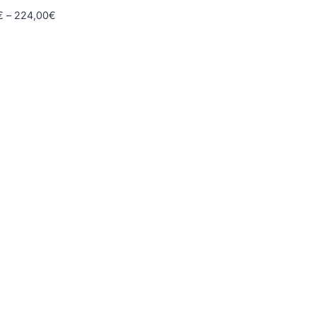
Hintaluokka:
€
–
224,00
€
160,00€
-
224,00€