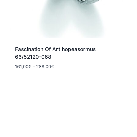
Fascination Of Art hopeasormus
66/52120-068
Hintaluokka:
161,00
€
–
288,00
€
161,00€
-
288,00€