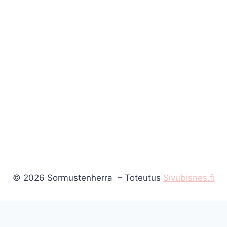
© 2026 Sormustenherra – Toteutus
Sivubisnes.fi