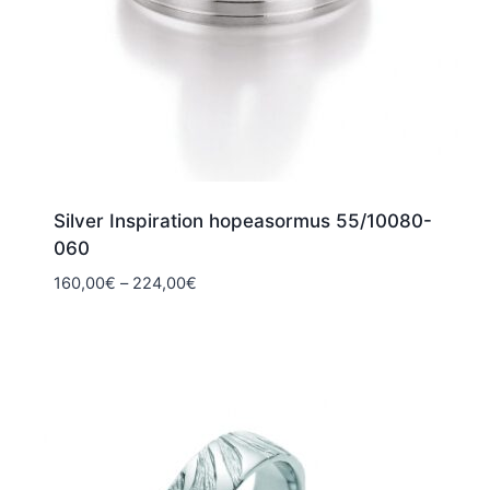
Silver Inspiration hopeasormus 55/10080-
060
Hintaluokka:
160,00
€
–
224,00
€
160,00€
-
224,00€