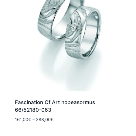
Fascination Of Art hopeasormus
66/52180-063
Hintaluokka:
161,00
€
–
288,00
€
161,00€
-