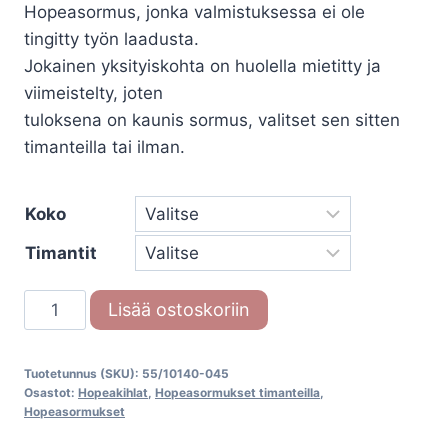
Hopeasormus, jonka valmistuksessa ei ole
-
tingitty työn laadusta.
224,00€
Jokainen yksityiskohta on huolella mietitty ja
viimeistelty, joten
tuloksena on kaunis sormus, valitset sen sitten
timanteilla tai ilman.
Koko
Timantit
Silver
Lisää ostoskoriin
Inspiration
hopeasormus
Tuotetunnus (SKU):
55/10140-045
55/10140-
Osastot:
Hopeakihlat
,
Hopeasormukset timanteilla
,
045
Hopeasormukset
määrä