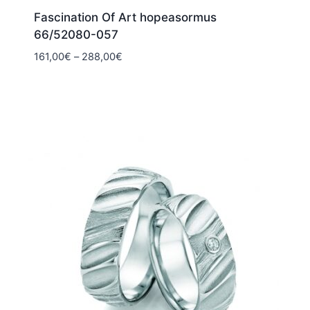
Fascination Of Art hopeasormus
66/52080-057
Hintaluokka:
161,00
€
–
288,00
€
161,00€
-
288,00€