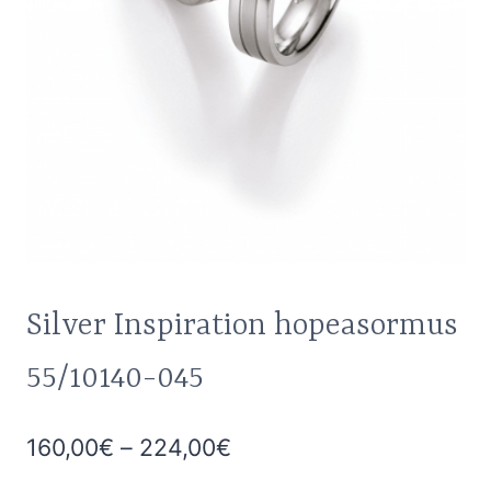
Silver Inspiration hopeasormus
55/10140-045
Hintaluokka:
160,00
€
–
224,00
€
160,00€