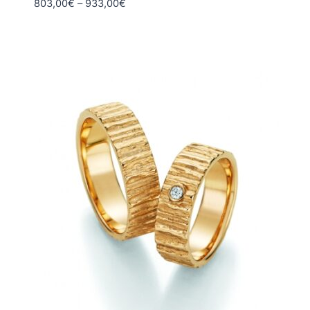
Hintaluokka:
803,00
€
–
933,00
€
803,00€
-
933,00€