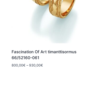
Fascination Of Art timanttisormus
66/52160-061
Hintaluokka:
800,00
€
–
930,00
€
800,00€
-
930,00€