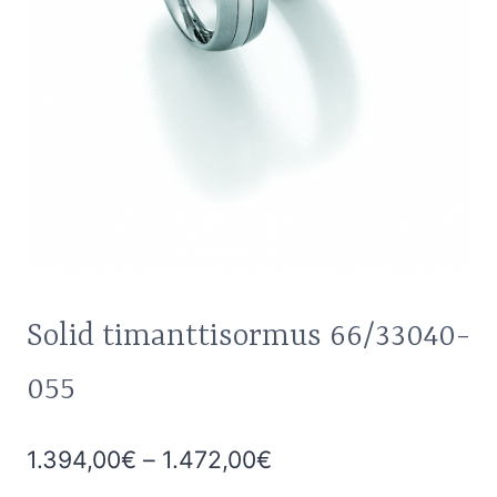
Solid timanttisormus 66/33040-
055
Hintaluokka:
1.394,00
€
–
1.472,00
€
1.394,00€