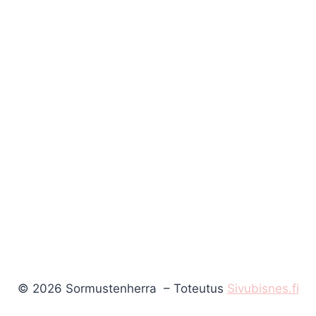
© 2026 Sormustenherra – Toteutus
Sivubisnes.fi