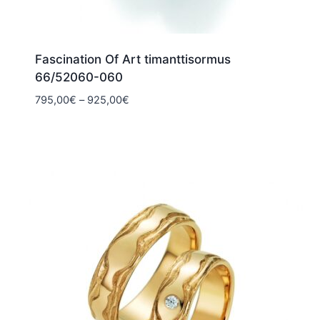
Fascination Of Art timanttisormus
66/52060-060
Hintaluokka:
795,00
€
–
925,00
€
795,00€
-
925,00€