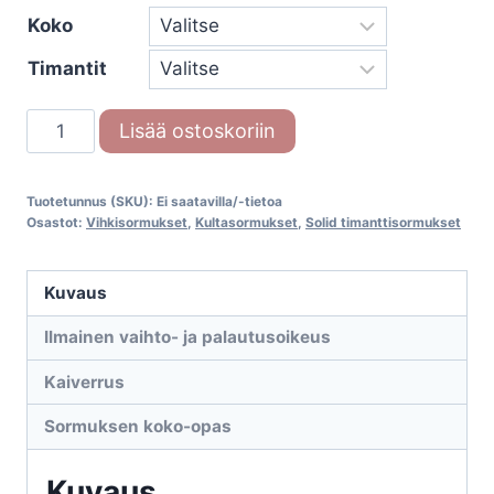
Koko
-
Timantit
1.472,00€
Solid
Lisää ostoskoriin
timanttisormus
66/33040-
Tuotetunnus (SKU):
Ei saatavilla/-tietoa
055
Osastot:
Vihkisormukset
,
Kultasormukset
,
Solid timanttisormukset
määrä
Kuvaus
Ilmainen vaihto- ja palautusoikeus
Kaiverrus
Sormuksen koko-opas
Kuvaus