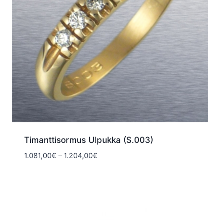
Timanttisormus Ulpukka (S.003)
Hintaluokka:
1.081,00
€
–
1.204,00
€
1.081,00€
-
1.204,00€