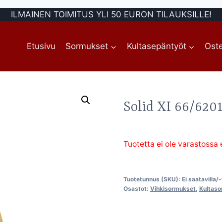
ILMAINEN TOIMITUS YLI 50 EURON TILAUKSILLE!
Etusivu
Sormukset
Kultasepäntyöt
Oste
Solid XI 66/620
Tuotetta ei ole varastossa
Tuotetunnus (SKU):
Ei saatavilla/
Osastot:
Vihkisormukset
,
Kultas