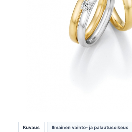
Kuvaus
Ilmainen vaihto- ja palautusoikeus