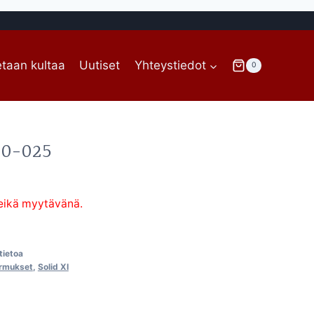
taan kultaa
Uutiset
Yhteystiedot
0
10-025
 eikä myytävänä.
-tietoa
ormukset
,
Solid XI