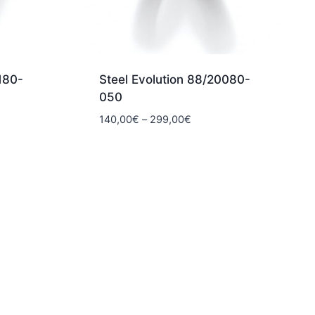
180-
Steel Evolution 88/20080-
050
okka:
Hintaluokka:
140,00
€
–
299,00
€
€
140,00€
-
0€
299,00€