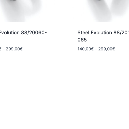
Evolution 88/20060-
Steel Evolution 88/20
065
Hintaluokka:
Hintalu
€
–
299,00
€
140,00
€
–
299,00
€
140,00€
140,00
-
-
299,00€
299,0