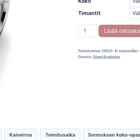
Koko
Timantit
Steel
Lisää ostosko
Evolution
88/20040-
Tuotetunnus (SKU):
Ei saatavilla/
055
Osasto:
Steel Evolution
määrä
Kaiverrus
Toimitusaika
Sormuksen koko-opa