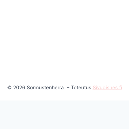
© 2026 Sormustenherra – Toteutus
Sivubisnes.fi