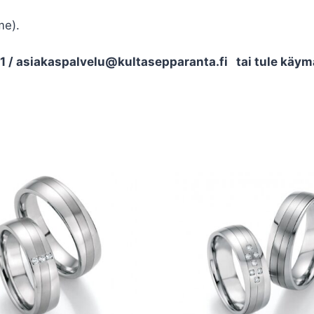
me).
/ asiakaspalvelu@kultasepparanta.fi tai tule käymä