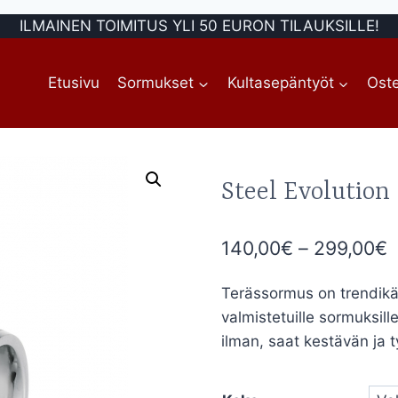
ILMAINEN TOIMITUS YLI 50 EURON TILAUKSILLE!
Etusivu
Sormukset
Kultasepäntyöt
Oste
Steel Evolutio
H
140,00
€
–
299,00
€
1
Terässormus on trendikäs
-
valmistetuille sormuksille
2
ilman, saat kestävän ja 