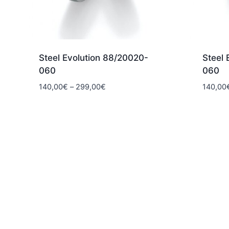
Steel Evolution 88/20020-
Steel 
060
060
Hintaluokka:
140,00
€
–
299,00
€
140,00
140,00€
-
299,00€