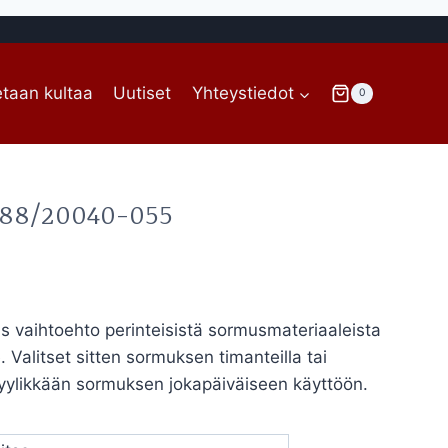
taan kultaa
Uutiset
Yhteystiedot
0
n 88/20040-055
intaluokka:
40,00€
 vaihtoehto perinteisistä sormusmateriaaleista
. Valitset sitten sormuksen timanteilla tai
99,00€
tyylikkään sormuksen jokapäiväiseen käyttöön.