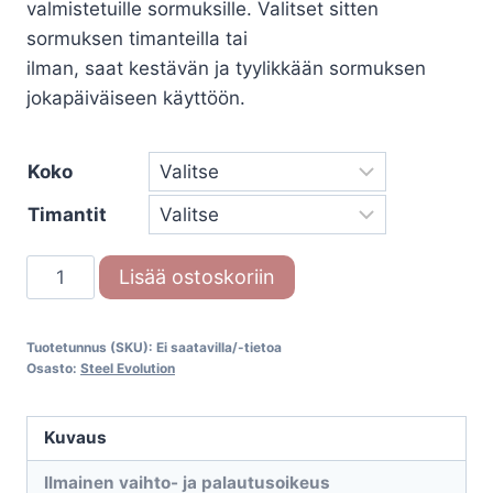
299,00€
valmistetuille sormuksille. Valitset sitten
sormuksen timanteilla tai
ilman, saat kestävän ja tyylikkään sormuksen
jokapäiväiseen käyttöön.
Koko
Timantit
Steel
Lisää ostoskoriin
Evolution
88/20160-
Tuotetunnus (SKU):
Ei saatavilla/-tietoa
055
Osasto:
Steel Evolution
määrä
Kuvaus
Ilmainen vaihto- ja palautusoikeus