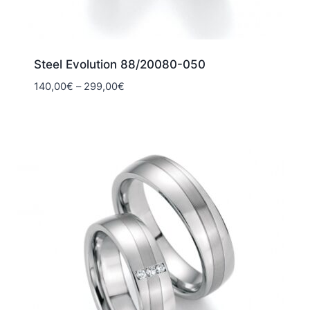
Steel Evolution 88/20080-050
Hintaluokka:
140,00
€
–
299,00
€
140,00€
-
299,00€