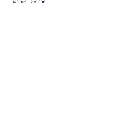
Hintaluokka:
140,00
€
–
299,00
€
140,00€
-
299,00€