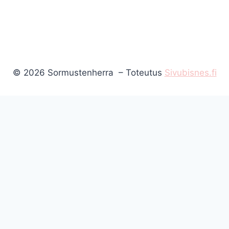
© 2026 Sormustenherra – Toteutus
Sivubisnes.fi