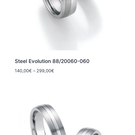
Steel Evolution 88/20060-060
Hintaluokka:
140,00
€
–
299,00
€
140,00€
-
299,00€