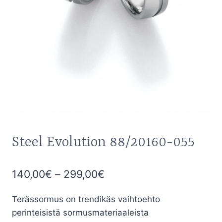
Steel Evolution 88/20160-055
Hintaluokka:
140,00
€
–
299,00
€
140,00€
Terässormus on trendikäs vaihtoehto
-
perinteisistä sormusmateriaaleista