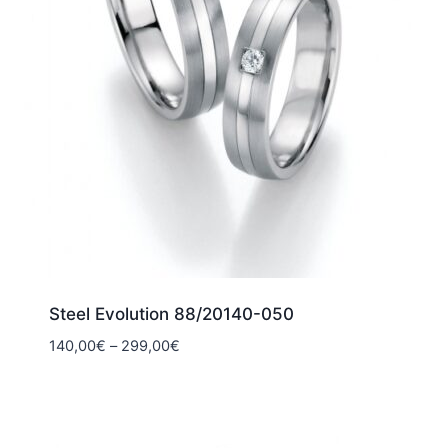
Steel Evolution 88/20140-050
Hintaluokka:
140,00
€
–
299,00
€
140,00€
-
299,00€