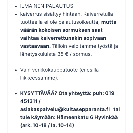
ILMAINEN PALAUTUS
kaiverrus sisältyy hintaan. Kaiverretulla
tuotteella ei ole palautusoikeutta,
mutta
väärän kokoisen sormuksen saat
vaihtaa
kaiverrettunakin sopivaan
vastaavaan.
Tällöin veloitamme työstä ja
lähetyskuluista 35 € / sormus.
Vain verkkokauppatuote (ei esillä
liikkeessämme).
KYSYTTÄVÄÄ? Ota yhteyttä: puh: 019
451311 /
asiakaspalvelu@kultasepparanta.fi tai
tule käymään: Hämeenkatu 6 Hyvinkää
(ark. 10-18 / la. 10-14)