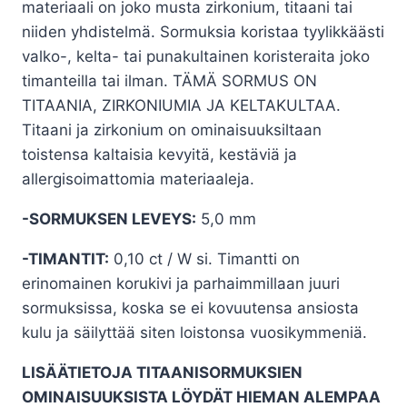
materiaali on joko musta zirkonium, titaani tai
niiden yhdistelmä. Sormuksia koristaa tyylikkäästi
valko-, kelta- tai punakultainen koristeraita joko
timanteilla tai ilman. TÄMÄ SORMUS ON
TITAANIA, ZIRKONIUMIA JA KELTAKULTAA.
Titaani ja zirkonium on ominaisuuksiltaan
toistensa kaltaisia kevyitä, kestäviä ja
allergisoimattomia materiaaleja.
-SORMUKSEN LEVEYS:
5,0 mm
-TIMANTIT:
0,10 ct / W si. Timantti on
erinomainen korukivi ja parhaimmillaan juuri
sormuksissa, koska se ei kovuutensa ansiosta
kulu ja säilyttää siten loistonsa vuosikymmeniä.
LISÄÄTIETOJA TITAANISORMUKSIEN
OMINAISUUKSISTA LÖYDÄT HIEMAN ALEMPAA