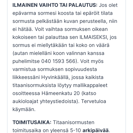
ILMAINEN VAIHTO TAI PALAUTUS:
Jos olet
epävarma sormesi koosta tai epäröit tilata
sormusta pelkästään kuvan perusteella, niin
ei hätää. Voit vaihtaa sormuksen oikean
kokoiseen tai palauttaa sen ILMAISEKSI, jos
sormus ei miellytäkään tai koko on väärä
(autan mielelläni koon valinnan kanssa
puhelimitse 040 1593 566). Voit myös
varmistua sormuksen sopivuudesta
liikkeessäni Hyvinkäällä, jossa kaikista
titaanisormuksista löytyy mallikappaleet
osoitteessa Hämeenkatu 20 (katso
aukioloajat yhteystiedoista). Tervetuloa
käymään.
TOIMITUSAIKA:
Titaanisormusten
toimitusaika on yleensä 5-10
arkipäivää
.