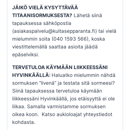
JÄIKÖ VIELÄ KYSYTTÄVÄÄ
TITAANISORMUKSESTA?
Lähetä siinä
tapauksessa sähköpostia
(asiakaspalvelu@kultasepparanta.fi) tai vielä
mielummin soita (040 1593 566), koska
viestittelemällä saattaa asioita jäädä
epäselviksi.
TERVETULOA KÄYMÄÄN LIIKKEESSÄNI
HYVINKÄÄLLÄ:
Haluatko mielummin nähdä
sormuksen ”livenä” ja testata sitä sormeesi?
Siinä tapauksessa tervetuloa käymään
liikkeessäni Hyvinkäällä, jos etäisyyttä ei ole
liikaa. Samalla varmistamme sormuksen
oikea koon. Katso aukioloajat yhteystiedot
kohdasta.