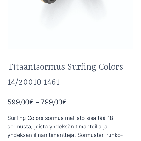
Titaanisormus Surfing Colors
14/20010 1461
Hintaluokka:
599,00
€
–
799,00
€
599,00€
Surfing Colors sormus mallisto sisältää 18
-
sormusta, joista yhdeksän timanteilla ja
799,00€
yhdeksän ilman timantteja. Sormusten runko-