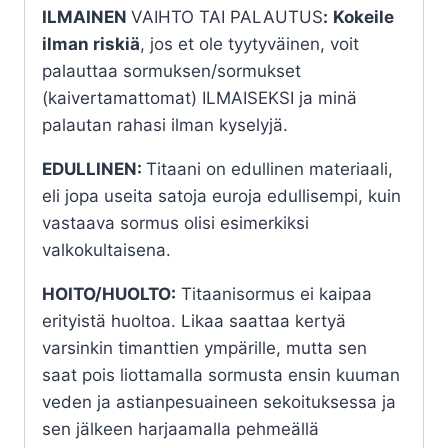
ILMAINEN
VAIHTO TAI PALAUTUS
:
Kokeile
ilman riskiä
, jos et ole tyytyväinen, voit
palauttaa sormuksen/sormukset
(kaivertamattomat) ILMAISEKSI ja minä
palautan rahasi ilman kyselyjä.
EDULLINEN:
Titaani on edullinen materiaali,
eli jopa useita satoja euroja edullisempi, kuin
vastaava sormus olisi esimerkiksi
valkokultaisena.
HOITO/HUOLTO:
Titaanisormus ei kaipaa
erityistä huoltoa. Likaa saattaa kertyä
varsinkin timanttien ympärille, mutta sen
saat pois liottamalla sormusta ensin kuuman
veden ja astianpesuaineen sekoituksessa ja
sen jälkeen harjaamalla pehmeällä