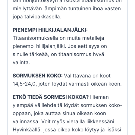
lämmönjohtokyvyn ansiosta titaanisormus on
miellyttävän lämpimän tuntuinen ihoa vasten
jopa talvipakkasella.
PIENEMPI HIILKIJALANJÄLKI:
Titaanisormuksella on muita metalleja
pienempi hiilijalanjälki. Jos eettisyys on
sinulle tärkeää, on titaanisormus hyvä
valinta.
SORMUKSEN KOKO:
Valittavana on koot
14,5-24,0, joten löydät varmasti oikean koon.
ETKÖ TIEDÄ SORMESI KOKOA?
Hieman
ylempää välilehdeltä löydät sormuksen koko-
oppaan, joka auttaa sinua oikean koon
valinnassa. Voit myös vierailla liikkeessäni
Hyvinkäällä, jossa oikea koko löytyy ja lisäksi