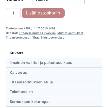
Titaanisormus
Lisää ostoskoriin
Surfing
Colors
Tuotetunnus (SKU):
14/20010 1461
14/20010
Osastot:
Titaani ja musta zirkonium
,
Mustat sormukset
,
1461
Titaanisormukset
,
Titaani-kultasormukset
määrä
Kuvaus
Ilmainen vaihto- ja palautusoikeus
Kaiverrus
Titaanisormuksen etuja
Toimitusaika
Sormuksen koko-opas