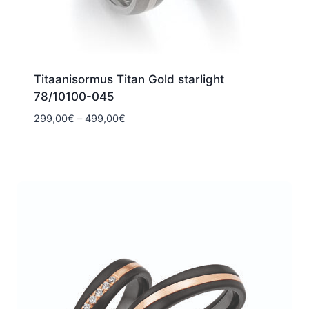
Titaanisormus Titan Gold starlight
78/10100-045
Hintaluokka:
299,00
€
–
499,00
€
299,00€
-
499,00€