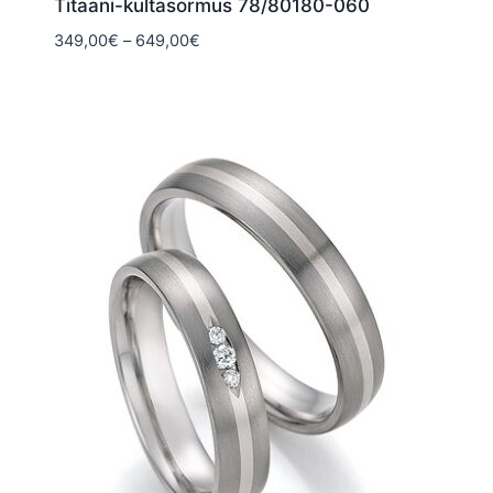
Titaani-kultasormus 78/80180-060
Hintaluokka:
349,00
€
–
649,00
€
349,00€
-
649,00€