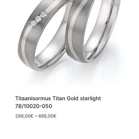
Titaanisormus Titan Gold starlight
78/10020-050
Hintaluokka:
299,00
€
–
499,00
€
299,00€
-
499,00€