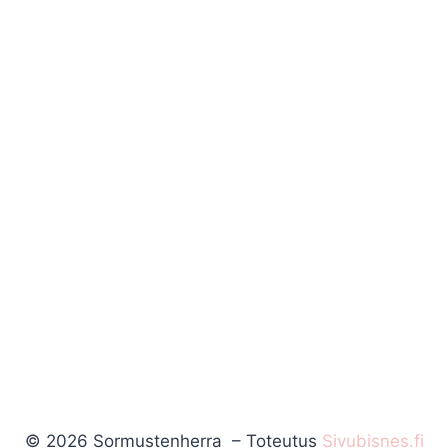
© 2026 Sormustenherra – Toteutus
Sivubisnes.fi