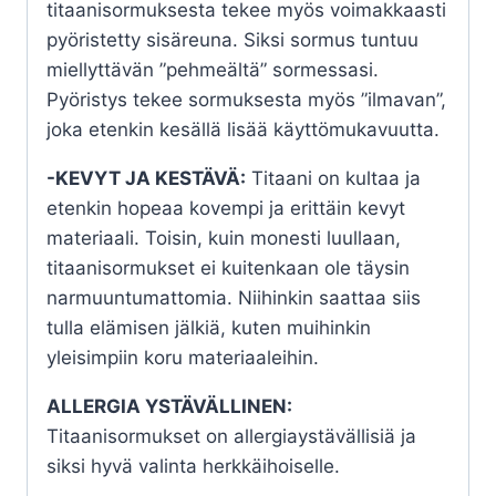
titaanisormuksesta tekee myös voimakkaasti
pyöristetty sisäreuna. Siksi sormus tuntuu
miellyttävän ”pehmeältä” sormessasi.
Pyöristys tekee sormuksesta myös ”ilmavan”,
joka etenkin kesällä lisää käyttömukavuutta.
-KEVYT JA KESTÄVÄ:
Titaani on kultaa ja
etenkin hopeaa kovempi ja erittäin kevyt
materiaali. Toisin, kuin monesti luullaan,
titaanisormukset ei kuitenkaan ole täysin
narmuuntumattomia. Niihinkin saattaa siis
tulla elämisen jälkiä, kuten muihinkin
yleisimpiin koru materiaaleihin.
ALLERGIA YSTÄVÄLLINEN:
Titaanisormukset on allergiaystävällisiä ja
siksi hyvä valinta herkkäihoiselle.