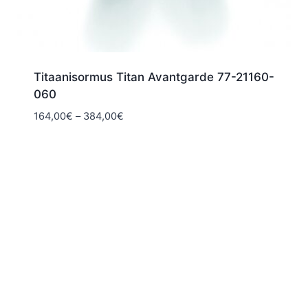
Titaanisormus Titan Avantgarde 77-21160-
060
Hintaluokka:
164,00
€
–
384,00
€
164,00€
-
384,00€