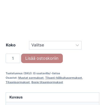
Koko
TICMIR1802Z/5
Lisää ostoskoriin
Titaani-
hiilikuitusormus
Tuotetunnus (SKU):
Ei saatavilla/-tietoa
määrä
Osastot:
Mustat sormukset
,
Titaani-hiilikuitusormukset
,
Titaanisormukset
,
Bosie titaanisormukset
Kuvaus