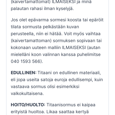
(kaivertamattomat) ILMAISEKSI ja minä
palautan rahasi ilman kyselyjä.
Jos olet epävarma sormesi koosta tai epäröit
tilata sormusta pelkästään kuvan
perusteella, niin ei hätää. Voit myös vaihtaa
(kaivertamattoman) sormuksen sopivaan tai
kokonaan uuteen malliin ILMAISEKSI (autan
mielelläni koon valinnan kanssa puhelimitse
040 1593 566).
EDULLINEN:
Titaani on edullinen materiaali,
eli jopa useita satoja euroja edullisempi, kuin
vastaava sormus olisi esimerkiksi
valkokultaisena.
HOITO/HUOLTO:
Titaanisormus ei kaipaa
erityistä huoltoa. Likaa saattaa kertyä