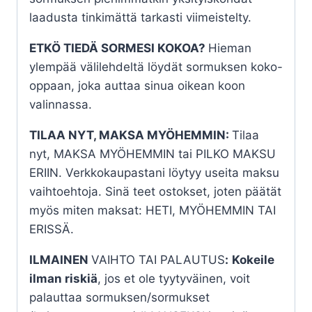
laadusta tinkimättä tarkasti viimeistelty.
ETKÖ TIEDÄ SORMESI KOKOA?
Hieman
ylempää välilehdeltä löydät sormuksen koko-
oppaan, joka auttaa sinua oikean koon
valinnassa.
TILAA NYT, MAKSA MYÖHEMMIN:
Tilaa
nyt, MAKSA MYÖHEMMIN tai PILKO MAKSU
ERIIN. Verkkokaupastani löytyy useita maksu
vaihtoehtoja. Sinä teet ostokset, joten päätät
myös miten maksat: HETI, MYÖHEMMIN TAI
ERISSÄ.
ILMAINEN
VAIHTO TAI PALAUTUS
:
Kokeile
ilman riskiä
, jos et ole tyytyväinen, voit
palauttaa sormuksen/sormukset