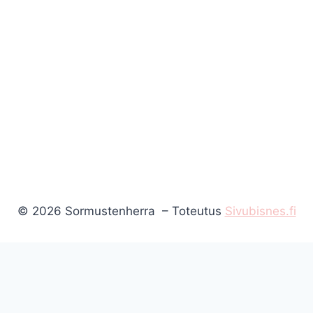
© 2026 Sormustenherra – Toteutus
Sivubisnes.fi