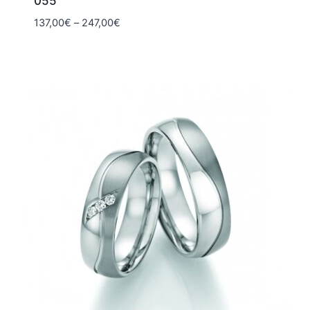
055
Hintaluokka:
137,00
€
–
247,00
€
137,00€
-
247,00€