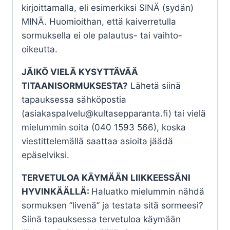
kirjoittamalla, eli esimerkiksi SINÄ (sydän)
MINÄ. Huomioithan, että kaiverretulla
sormuksella ei ole palautus- tai vaihto-
oikeutta.
JÄIKÖ VIELÄ KYSYTTÄVÄÄ
TITAANISORMUKSESTA?
Lähetä siinä
tapauksessa sähköpostia
(asiakaspalvelu@kultasepparanta.fi) tai vielä
mielummin soita (040 1593 566), koska
viestittelemällä saattaa asioita jäädä
epäselviksi.
TERVETULOA KÄYMÄÄN LIIKKEESSÄNI
HYVINKÄÄLLÄ:
Haluatko mielummin nähdä
sormuksen ”livenä” ja testata sitä sormeesi?
Siinä tapauksessa tervetuloa käymään