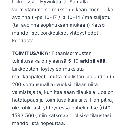
liikkeessäni Hyvinkäällä. Samalla
varmistamme sormuksen oikean koon. Liike
avoinna ti-pe 10-17 / la 10-14 / ma suljettu
(tai avoinna sopimuksen mukaan) Katso
mahdolliset poikkeukset yhteystiedot
kohdasta.
TOIMITUSAIKA:
Titaanisormusten
toimitusaika on yleensä 5-10
arkipäivää
.
Liikkeestäni löytyy sormuksista
mallikappaleet, mutta malliston laajuuden (n.
200 sormusmallia) vuoksi tilaan niitä
valmistajalta, kun itse saan tilauksia. Jos on
hätätapaus ja toimitusaikani siksi liian pitkä,
ole rohkeasti yhteydessä puhelimitse (040
1593 566), niin katsotaan, olisiko tilaustasi
mahdollista nopeuttaa.