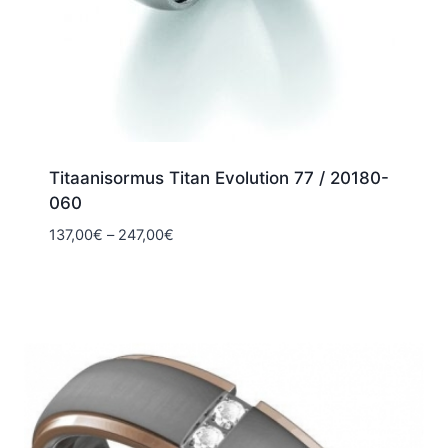
Titaanisormus Titan Evolution 77 / 20180-
060
Hintaluokka:
137,00
€
–
247,00
€
137,00€
-
247,00€