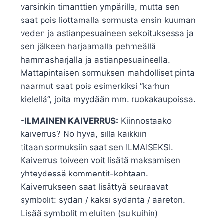
varsinkin timanttien ympärille, mutta sen
saat pois liottamalla sormusta ensin kuuman
veden ja astianpesuaineen sekoituksessa ja
sen jälkeen harjaamalla pehmeällä
hammasharjalla ja astianpesuaineella.
Mattapintaisen sormuksen mahdolliset pinta
naarmut saat pois esimerkiksi ”karhun
kielellä”, joita myydään mm. ruokakaupoissa.
-ILMAINEN KAIVERRUS:
Kiinnostaako
kaiverrus? No hyvä, sillä kaikkiin
titaanisormuksiin saat sen ILMAISEKSI.
Kaiverrus toiveen voit lisätä maksamisen
yhteydessä kommentit-kohtaan.
Kaiverrukseen saat lisättyä seuraavat
symbolit: sydän / kaksi sydäntä / ääretön.
Lisää symbolit mieluiten (sulkuihin)