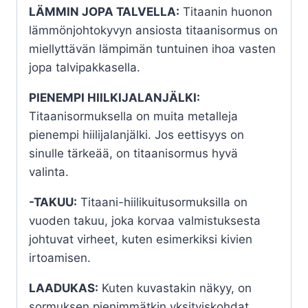
LÄMMIN JOPA TALVELLA:
Titaanin huonon
lämmönjohtokyvyn ansiosta titaanisormus on
miellyttävän lämpimän tuntuinen ihoa vasten
jopa talvipakkasella.
PIENEMPI HIILKIJALANJÄLKI:
Titaanisormuksella on muita metalleja
pienempi hiilijalanjälki. Jos eettisyys on
sinulle tärkeää, on titaanisormus hyvä
valinta.
-TAKUU:
Titaani-hiilikuitusormuksilla on
vuoden takuu, joka korvaa valmistuksesta
johtuvat virheet, kuten esimerkiksi kivien
irtoamisen.
LAADUKAS:
Kuten kuvastakin näkyy, on
sormuksen pienimmätkin yksityiskohdat