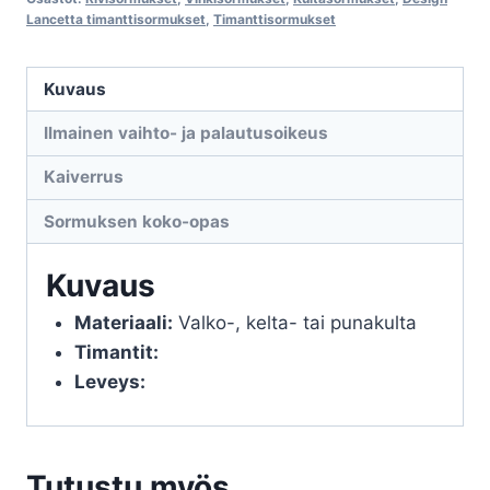
Lancetta
Lancetta timanttisormukset
,
Timanttisormukset
määrä
Kuvaus
Ilmainen vaihto- ja palautusoikeus
Kaiverrus
Sormuksen koko-opas
Kuvaus
Materiaali:
Valko-, kelta- tai punakulta
Timantit:
Leveys:
Tutustu myös