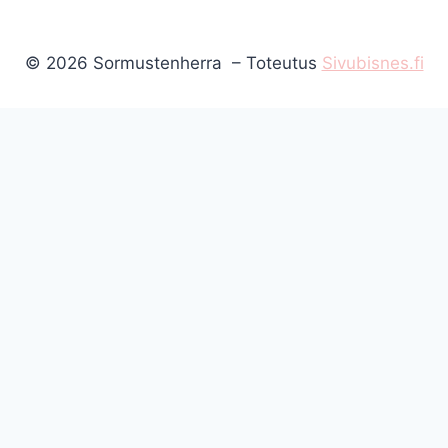
© 2026 Sormustenherra – Toteutus
Sivubisnes.fi