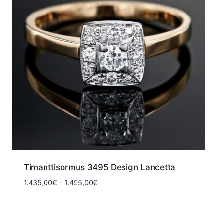
Timanttisormus 3495 Design Lancetta
Hintaluokka:
1.435,00
€
–
1.495,00
€
1.435,00€
-
1.495,00€