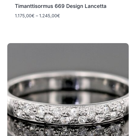
Timanttisormus 669 Design Lancetta
Hintaluokka:
1.175,00
€
–
1.245,00
€
1.175,00€
-
1.245,00€