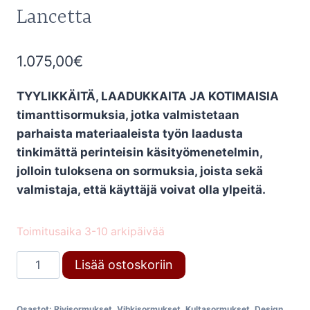
Lancetta
1.075,00
€
TYYLIKKÄITÄ, LAADUKKAITA JA KOTIMAISIA
timanttisormuksia, jotka valmistetaan
parhaista materiaaleista työn laadusta
tinkimättä perinteisin käsityömenetelmin,
jolloin tuloksena on sormuksia, joista sekä
valmistaja, että käyttäjä voivat olla ylpeitä.
Toimitusaika 3-10 arkipäivää
Timanttisormus
Lisää ostoskoriin
669
Design
Osastot:
Rivisormukset
,
Vihkisormukset
,
Kultasormukset
,
Design