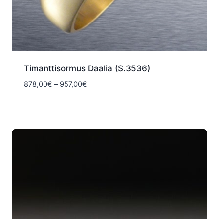
Timanttisormus Daalia (S.3536)
Hintaluokka:
878,00
€
–
957,00
€
878,00€
-
957,00€