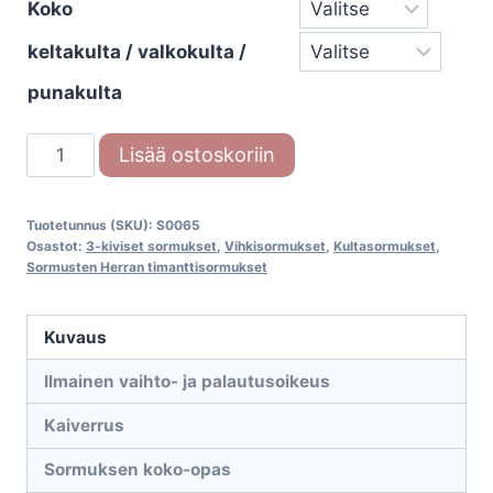
Koko
keltakulta / valkokulta /
punakulta
Timanttisormus
Lisää ostoskoriin
Anemone
(
Tuotetunnus (SKU):
S0065
S.0065)
Osastot:
3-kiviset sormukset
,
Vihkisormukset
,
Kultasormukset
,
määrä
Sormusten Herran timanttisormukset
Kuvaus
Ilmainen vaihto- ja palautusoikeus
Kaiverrus
Sormuksen koko-opas