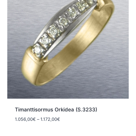
Timanttisormus Orkidea (S.3233)
Hintaluokka:
1.056,00
€
–
1.172,00
€
1.056,00€
-