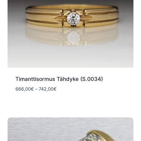
Timanttisormus Tähdyke (S.0034)
Hintaluokka:
666,00
€
–
742,00
€
666,00€
-
742,00€