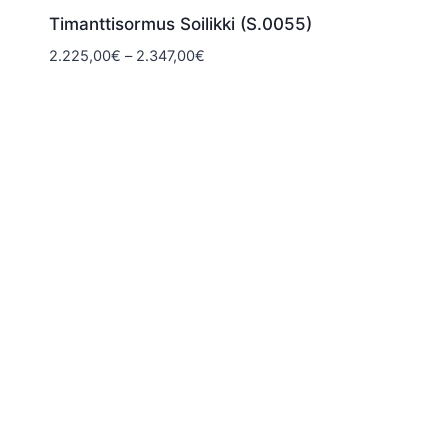
Timanttisormus Soilikki (S.0055)
Hintaluokka:
2.225,00
€
–
2.347,00
€
2.225,00€
-
2.347,00€