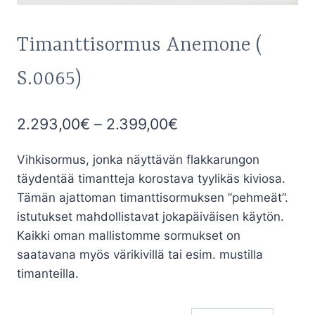
Timanttisormus Anemone (
S.0065)
Hintaluokka:
2.293,00
€
–
2.399,00
€
2.293,00€
Vihkisormus, jonka näyttävän flakkarungon
-
täydentää timantteja korostava tyylikäs kiviosa.
2.399,00€
Tämän ajattoman timanttisormuksen ”pehmeät”.
istutukset mahdollistavat jokapäiväisen käytön.
Kaikki oman mallistomme sormukset on
saatavana myös värikivillä tai esim. mustilla
timanteilla.