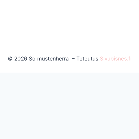
© 2026 Sormustenherra – Toteutus
Sivubisnes.fi