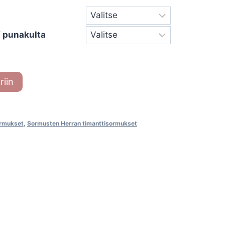
 / punakulta
riin
ormukset
,
Sormusten Herran timanttisormukset