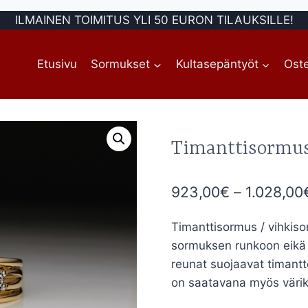
ILMAINEN TOIMITUS YLI 50 EURON TILAUKSILLE!
Etusivu
Sormukset
Kultasepäntyöt
Oste
Timanttisormus
923,00
€
–
1.028,00
Timanttisormus / vihkiso
sormuksen runkoon eikä 
reunat suojaavat timantt
on saatavana myös värikiv