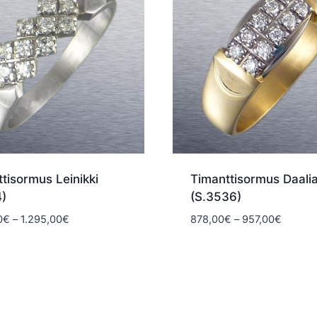
tisormus Leinikki
Timanttisormus Daali
4)
(S.3536)
Hintaluokka:
Hintalu
0
€
–
1.295,00
€
878,00
€
–
957,00
€
1.199,00€
878,00
-
-
1.295,00€
957,00