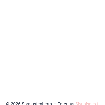
© 2026 Sormustenherra – Toteutus
Sivubisnes.fi