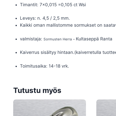
Timantit: 7×0,015 =0,105 ct Wsi
Leveys: n. 4,5 / 2,5 mm.
Kaikki oman mallistomme sormukset on saatavana
valmistaja:
Kultaseppä Ranta
Sormusten Herra –
Kaiverrus sisältyy hintaan.(kaiverretulla tuotte
Toimitusaika: 14-18 vrk.
Tutustu myös