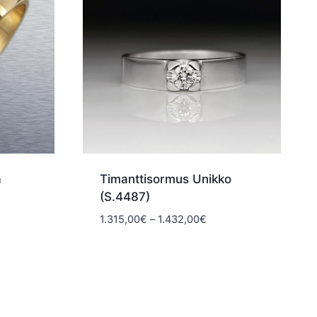
a
Timanttisormus Unikko
(S.4487)
okka:
Hintaluokka:
1.315,00
€
–
1.432,00
€
€
1.315,00€
-
€
1.432,00€