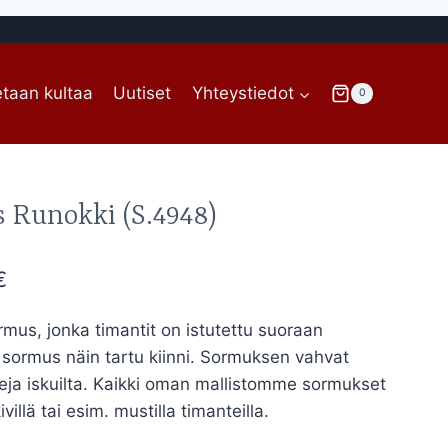
taan kultaa
Uutiset
Yhteystiedot
0
 Runokki (S.4948)
Hintaluokka:
€
923,00€
rmus, jonka timantit on istutettu suoraan
-
sormus näin tartu kiinni. Sormuksen vahvat
1.028,00€
eja iskuilta. Kaikki oman mallistomme sormukset
illä tai esim. mustilla timanteilla.