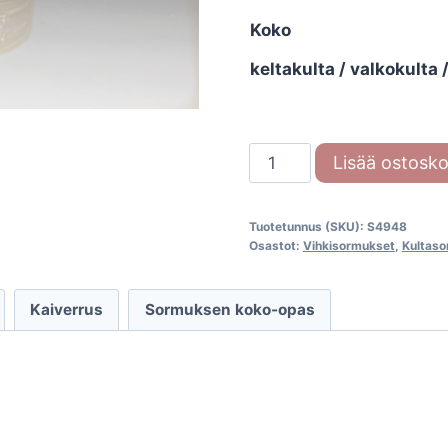
Koko
keltakulta / valkokulta
Timanttisormus
Lisää ostosko
Runokki
(S.4948)
Tuotetunnus (SKU):
S4948
määrä
Osastot:
Vihkisormukset
,
Kultas
Kaiverrus
Sormuksen koko-opas