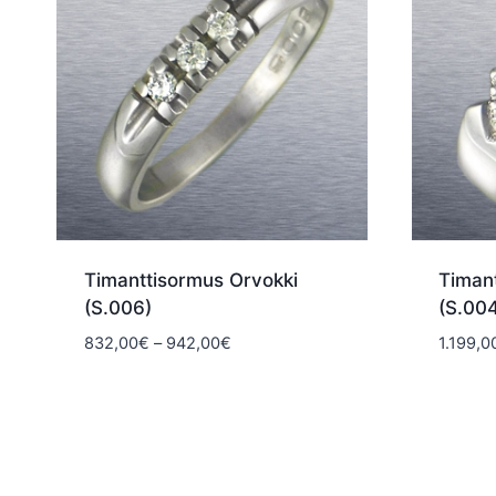
Timanttisormus Orvokki
Timant
(S.006)
(S.00
Hintaluokka:
832,00
€
–
942,00
€
1.199,0
832,00€
-
942,00€