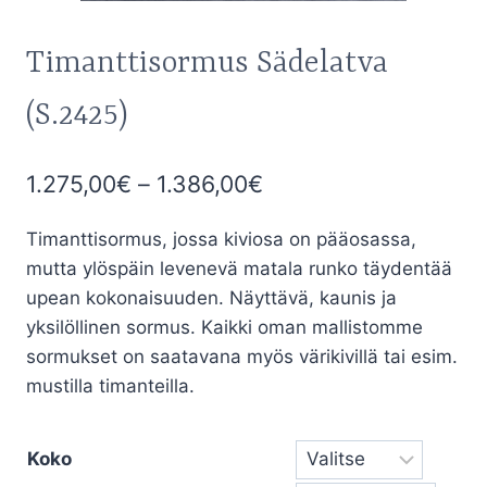
Timanttisormus Sädelatva
(S.2425)
Hintaluokka:
1.275,00
€
–
1.386,00
€
1.275,00€
Timanttisormus, jossa kiviosa on pääosassa,
-
mutta ylöspäin levenevä matala runko täydentää
1.386,00€
upean kokonaisuuden. Näyttävä, kaunis ja
yksilöllinen sormus. Kaikki oman mallistomme
sormukset on saatavana myös värikivillä tai esim.
mustilla timanteilla.
Koko