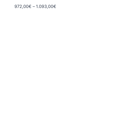
Hintaluokka:
972,00
€
–
1.093,00
€
972,00€
-
1.093,00€