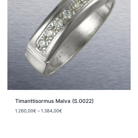
Timanttisormus Malva (S.0022)
Hintaluokka:
1.260,00
€
–
1.384,00
€
1.260,00€
-
1.384,00€