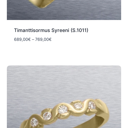
Timanttisormus Syreeni (S.1011)
Hintaluokka:
689,00
€
–
769,00
€
689,00€
-
769,00€