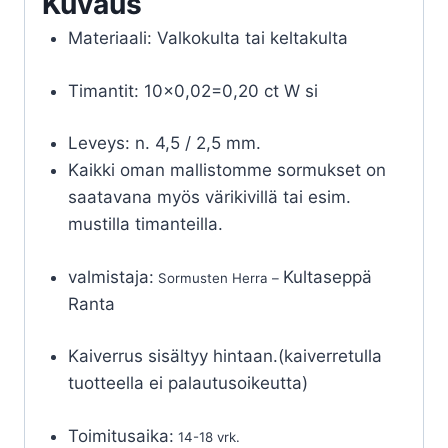
Kuvaus
Materiaali: Valkokulta tai keltakulta
Timantit: 10×0,02=0,20 ct W si
Leveys: n. 4,5 / 2,5 mm.
Kaikki oman mallistomme sormukset on
saatavana myös värikivillä tai esim.
mustilla timanteilla.
valmistaja:
Kultaseppä
Sormusten Herra –
Ranta
Kaiverrus sisältyy hintaan.(kaiverretulla
tuotteella ei palautusoikeutta)
Toimitusaika:
14-18 vrk.