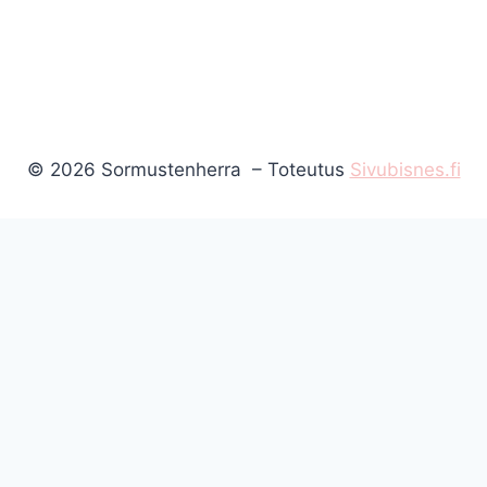
© 2026 Sormustenherra – Toteutus
Sivubisnes.fi