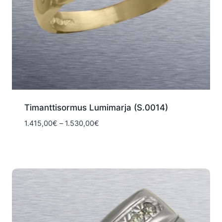
Timanttisormus Lumimarja (S.0014)
Hintaluokka:
1.415,00
€
–
1.530,00
€
1.415,00€
-
1.530,00€