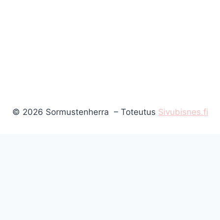
© 2026 Sormustenherra – Toteutus
Sivubisnes.fi