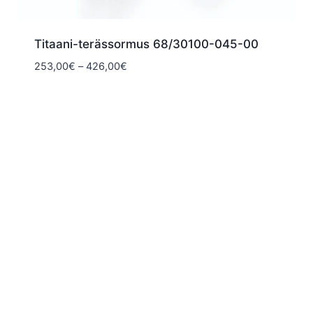
Titaani-terässormus 68/30100-045-00
Hintaluokka:
253,00
€
–
426,00
€
253,00€
-
426,00€