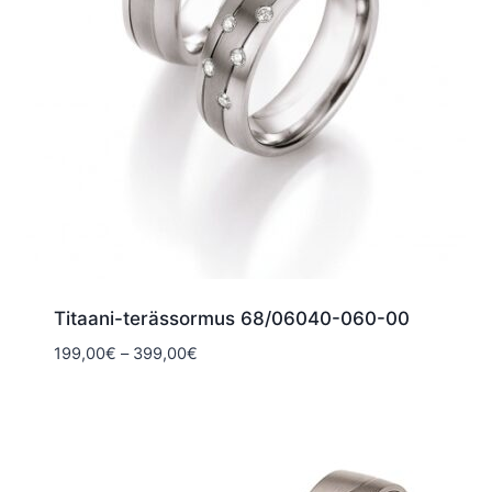
Titaani-terässormus 68/06040-060-00
Hintaluokka:
199,00
€
–
399,00
€
199,00€
-
399,00€