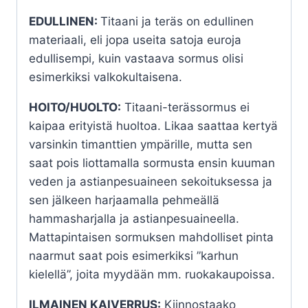
EDULLINEN:
Titaani ja teräs on edullinen
materiaali, eli jopa useita satoja euroja
edullisempi, kuin vastaava sormus olisi
esimerkiksi valkokultaisena.
HOITO/HUOLTO:
Titaani-terässormus ei
kaipaa erityistä huoltoa. Likaa saattaa kertyä
varsinkin timanttien ympärille, mutta sen
saat pois liottamalla sormusta ensin kuuman
veden ja astianpesuaineen sekoituksessa ja
sen jälkeen harjaamalla pehmeällä
hammasharjalla ja astianpesuaineella.
Mattapintaisen sormuksen mahdolliset pinta
naarmut saat pois esimerkiksi ”karhun
kielellä”, joita myydään mm. ruokakaupoissa.
ILMAINEN KAIVERRUS:
Kiinnostaako