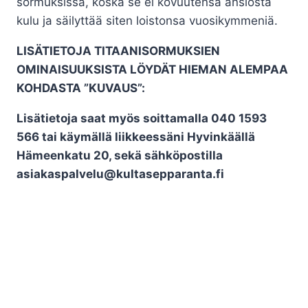
sormuksissa, koska se ei kovuutensa ansiosta
kulu ja säilyttää siten loistonsa vuosikymmeniä.
LISÄTIETOJA TITAANISORMUKSIEN
OMINAISUUKSISTA LÖYDÄT HIEMAN ALEMPAA
KOHDASTA ”KUVAUS”:
Lisätietoja saat myös soittamalla 040 1593
566 tai käymällä liikkeessäni Hyvinkäällä
Hämeenkatu 20, sekä sähköpostilla
asiakaspalvelu@kultasepparanta.fi