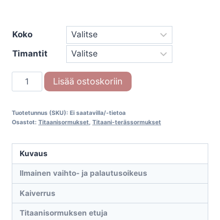
Koko
Timantit
Titaani-
Lisää ostoskoriin
terässormus
68/20040-
Tuotetunnus (SKU):
Ei saatavilla/-tietoa
045-
Osastot:
Titaanisormukset
,
Titaani-terässormukset
00
määrä
Kuvaus
Ilmainen vaihto- ja palautusoikeus
Kaiverrus
Titaanisormuksen etuja