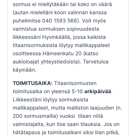
sormus ei miellytäkään tai koko on väärä
(autan mielelläni koon valinnan kanssa
puhelimitse 040 1593 566). Voit myös
varmistua sormuksen sopivuudesta
liikkeessäni Hyvinkäällä, jossa kaikista
titaanisormuksista löytyy mallikappaleet
osoitteessa Hämeenkatu 20 (katso
aukioloajat yhteystiedoista). Tervetuloa
käymään.
TOIMITUSAIKA:
Titaanisormusten
toimitusaika on yleensä 5-10
arkipäivää
.
Liikkeestäni löytyy sormuksista
mallikappaleet, mutta malliston laajuuden (n.
200 sormusmallia) vuoksi tilaan niitä
valmistajalta, kun itse saan tilauksia. Jos on
hätätapaus ja toimitusaikani siksi liian pitkä,