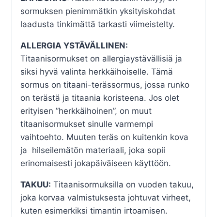
sormuksen pienimmätkin yksityiskohdat
laadusta tinkimättä tarkasti viimeistelty.
ALLERGIA YSTÄVÄLLINEN:
Titaanisormukset on allergiaystävällisiä ja
siksi hyvä valinta herkkäihoiselle. Tämä
sormus on titaani-terässormus, jossa runko
on terästä ja titaania koristeena. Jos olet
erityisen ”herkkäihoinen”, on muut
titaanisormukset sinulle varmempi
vaihtoehto. Muuten teräs on kuitenkin kova
ja hilseilemätön materiaali, joka sopii
erinomaisesti jokapäiväiseen käyttöön.
TAKUU:
Titaanisormuksilla on vuoden takuu,
joka korvaa valmistuksesta johtuvat virheet,
kuten esimerkiksi timantin irtoamisen.