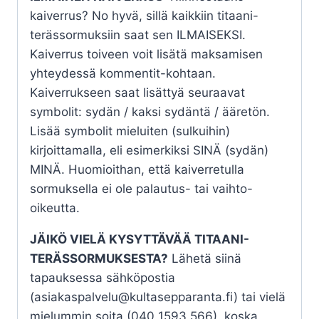
kaiverrus? No hyvä, sillä kaikkiin titaani-
terässormuksiin saat sen ILMAISEKSI.
Kaiverrus toiveen voit lisätä maksamisen
yhteydessä kommentit-kohtaan.
Kaiverrukseen saat lisättyä seuraavat
symbolit: sydän / kaksi sydäntä / ääretön.
Lisää symbolit mieluiten (sulkuihin)
kirjoittamalla, eli esimerkiksi SINÄ (sydän)
MINÄ. Huomioithan, että kaiverretulla
sormuksella ei ole palautus- tai vaihto-
oikeutta.
JÄIKÖ VIELÄ KYSYTTÄVÄÄ TITAANI-
TERÄSSORMUKSESTA?
Lähetä siinä
tapauksessa sähköpostia
(asiakaspalvelu@kultasepparanta.fi) tai vielä
mielummin soita (040 1593 566), koska