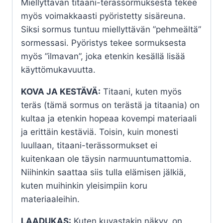
Miellyttävän titaani-terässormuksesta tekee
myös voimakkaasti pyöristetty sisäreuna.
Siksi sormus tuntuu miellyttävän ”pehmeältä”
sormessasi. Pyöristys tekee sormuksesta
myös ”ilmavan”, joka etenkin kesällä lisää
käyttömukavuutta.
KOVA JA KESTÄVÄ:
Titaani, kuten myös
teräs (tämä sormus on terästä ja titaania) on
kultaa ja etenkin hopeaa kovempi materiaali
ja erittäin kestäviä. Toisin, kuin monesti
luullaan, titaani-terässormukset ei
kuitenkaan ole täysin narmuuntumattomia.
Niihinkin saattaa siis tulla elämisen jälkiä,
kuten muihinkin yleisimpiin koru
materiaaleihin.
LAADUKAS:
Kuten kuvastakin näkyy, on