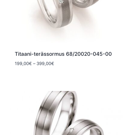
Titaani-terässormus 68/20020-045-00
Hintaluokka:
199,00
€
–
399,00
€
199,00€
-
399,00€