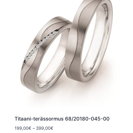
Titaani-terässormus 68/20180-045-00
Hintaluokka:
199,00
€
–
399,00
€