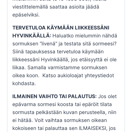
viestittelemällä saattaa asioita jäädä
epäselviksi.
TERVETULOA KÄYMÄÄN LIIKKEESSÄNI
HYVINKÄÄLLÄ:
Haluatko mielummin nähdä
sormuksen ”livenä” ja testata sitä sormeesi?
Siinä tapauksessa tervetuloa käymään
liikkeessäni Hyvinkäällä, jos etäisyyttä ei ole
liikaa. Samalla varmistamme sormuksen
oikea koon. Katso aukioloajat yhteystiedot
kohdasta.
ILMAINEN VAIHTO TAI PALAUTUS:
Jos olet
epävarma sormesi koosta tai epäröit tilata
sormusta pelkästään kuvan perusteella, niin
ei hätää. Voit vaihtaa sormuksen oikean
kokoiseen tai palauttaa sen ILMAISEKSI, jos