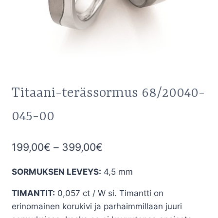
Titaani-terässormus 68/20040-
045-00
Hintaluokka:
199,00
€
–
399,00
€
199,00€
SORMUKSEN LEVEYS:
4,5 mm
-
TIMANTIT:
0,057 ct / W si. Timantti on
399,00€
erinomainen korukivi ja parhaimmillaan juuri