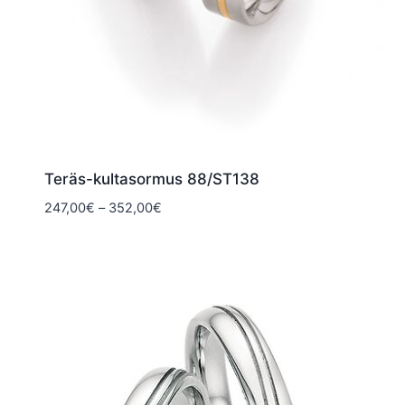
Teräs-kultasormus 88/ST138
Hintaluokka:
247,00
€
–
352,00
€
247,00€
-
352,00€