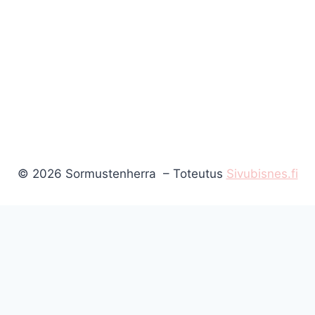
© 2026 Sormustenherra – Toteutus
Sivubisnes.fi