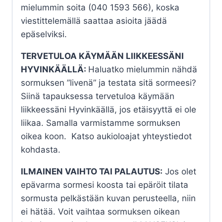
mielummin soita (040 1593 566), koska
viestittelemällä saattaa asioita jäädä
epäselviksi.
TERVETULOA KÄYMÄÄN LIIKKEESSÄNI
HYVINKÄÄLLÄ:
Haluatko mielummin nähdä
sormuksen ”livenä” ja testata sitä sormeesi?
Siinä tapauksessa tervetuloa käymään
liikkeessäni Hyvinkäällä, jos etäisyyttä ei ole
liikaa. Samalla varmistamme sormuksen
oikea koon. Katso aukioloajat yhteystiedot
kohdasta.
ILMAINEN VAIHTO TAI PALAUTUS:
Jos olet
epävarma sormesi koosta tai epäröit tilata
sormusta pelkästään kuvan perusteella, niin
ei hätää. Voit vaihtaa sormuksen oikean