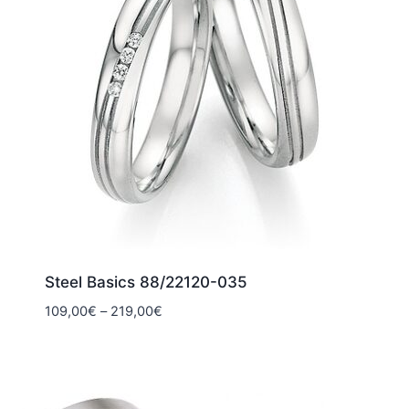
Steel Basics 88/22120-035
Hintaluokka:
109,00
€
–
219,00
€
109,00€
-
219,00€