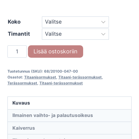
Koko
Timantit
Titaani-
Lisää ostoskoriin
terässormus
68/20100-
Tuotetunnus (SKU):
68/20100-047-00
047-
Osastot:
Titaanisormukset
,
Titaani-terässormukset
,
00
Terässormukset
,
Titaani-terässormukset
määrä
Kuvaus
Ilmainen vaihto- ja palautusoikeus
Kaiverrus