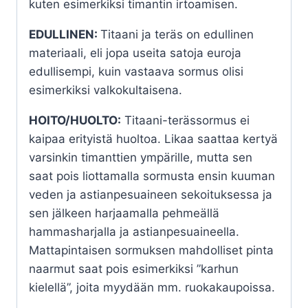
kuten esimerkiksi timantin irtoamisen.
EDULLINEN:
Titaani ja teräs on edullinen
materiaali, eli jopa useita satoja euroja
edullisempi, kuin vastaava sormus olisi
esimerkiksi valkokultaisena.
HOITO/HUOLTO:
Titaani-terässormus ei
kaipaa erityistä huoltoa. Likaa saattaa kertyä
varsinkin timanttien ympärille, mutta sen
saat pois liottamalla sormusta ensin kuuman
veden ja astianpesuaineen sekoituksessa ja
sen jälkeen harjaamalla pehmeällä
hammasharjalla ja astianpesuaineella.
Mattapintaisen sormuksen mahdolliset pinta
naarmut saat pois esimerkiksi ”karhun
kielellä”, joita myydään mm. ruokakaupoissa.