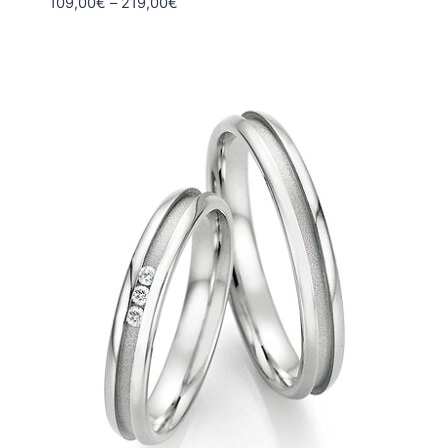
Hintaluokka:
109,00
€
–
219,00
€
109,00€
-
219,00€