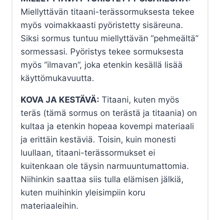
Miellyttävän titaani-terässormuksesta tekee
myös voimakkaasti pyöristetty sisäreuna.
Siksi sormus tuntuu miellyttävän ”pehmeältä”
sormessasi. Pyöristys tekee sormuksesta
myös ”ilmavan”, joka etenkin kesällä lisää
käyttömukavuutta.
KOVA JA KESTÄVÄ:
Titaani, kuten myös
teräs (tämä sormus on terästä ja titaania) on
kultaa ja etenkin hopeaa kovempi materiaali
ja erittäin kestäviä. Toisin, kuin monesti
luullaan, titaani-terässormukset ei
kuitenkaan ole täysin narmuuntumattomia.
Niihinkin saattaa siis tulla elämisen jälkiä,
kuten muihinkin yleisimpiin koru
materiaaleihin.