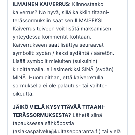
ILMAINEN KAIVERRUS:
Kiinnostaako
kaiverrus? No hyvä, sillä kaikkiin titaani-
terässormuksiin saat sen ILMAISEKSI.
Kaiverrus toiveen voit lisätä maksamisen
yhteydessä kommentit-kohtaan.
Kaiverrukseen saat lisättyä seuraavat
symbolit: sydän / kaksi sydäntä / ääretön.
Lisää symbolit mieluiten (sulkuihin)
kirjoittamalla, eli esimerkiksi SINÄ (sydän)
MINÄ. Huomioithan, että kaiverretulla
sormuksella ei ole palautus- tai vaihto-
oikeutta.
JÄIKÖ VIELÄ KYSYTTÄVÄÄ TITAANI-
TERÄSSORMUKSESTA?
Lähetä siinä
tapauksessa sähköpostia
(asiakaspalvelu@kultasepparanta.fi) tai vielä