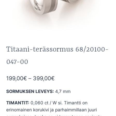
Titaani-terässormus 68/20100-
047-00
Hintaluokka:
199,00
€
–
399,00
€
199,00€
SORMUKSEN LEVEYS:
4,7 mm
-
TIMANTIT:
0,060 ct / W si. Timantti on
399,00€
erinomainen korukivi ja parhaimmillaan juuri