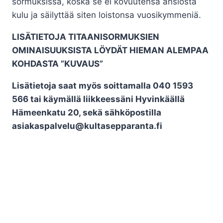
sormuksissa, koska se ei kovuutensa ansiosta
kulu ja säilyttää siten loistonsa vuosikymmeniä.
LISÄTIETOJA TITAANISORMUKSIEN
OMINAISUUKSISTA LÖYDÄT HIEMAN ALEMPAA
KOHDASTA ”KUVAUS”
Lisätietoja saat myös soittamalla 040 1593
566 tai käymällä liikkeessäni Hyvinkäällä
Hämeenkatu 20, sekä sähköpostilla
asiakaspalvelu@kultasepparanta.fi