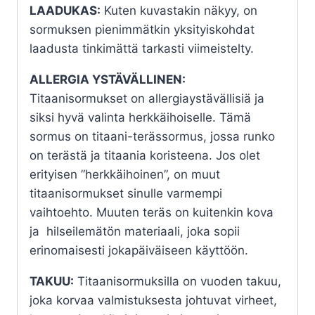
LAADUKAS:
Kuten kuvastakin näkyy, on
sormuksen pienimmätkin yksityiskohdat
laadusta tinkimättä tarkasti viimeistelty.
ALLERGIA YSTÄVÄLLINEN:
Titaanisormukset on allergiaystävällisiä ja
siksi hyvä valinta herkkäihoiselle. Tämä
sormus on titaani-terässormus, jossa runko
on terästä ja titaania koristeena. Jos olet
erityisen ”herkkäihoinen”, on muut
titaanisormukset sinulle varmempi
vaihtoehto. Muuten teräs on kuitenkin kova
ja hilseilemätön materiaali, joka sopii
erinomaisesti jokapäiväiseen käyttöön.
TAKUU:
Titaanisormuksilla on vuoden takuu,
joka korvaa valmistuksesta johtuvat virheet,