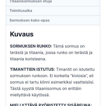
Titaanisormuksen etuja
Toimitusaika
Sormuksen koko-opas
Kuvaus
SORMUKSEN RUNKO:
Tämä sormus on
terästä ja titaania, jossa runko on terästä ja
titaania koristeena.
TIMANTTIEN ISTUTUS:
Timantit on istutettu
sormuksen runkoon. Ei korkeita ”kiviosia”, eli
sormus ei tartu kiinni esimerkiksi vaatteisiisi.
Tästä syystä titaanisormus on erittäin
miellyttävä käytössä.
MIELLYTTÄVÄ PYÖRISTETTY SISÄREUNA: