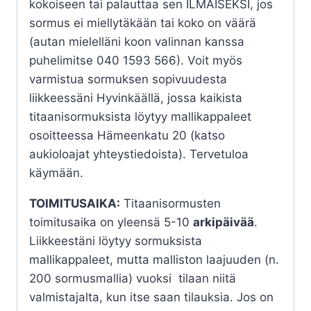
kokoiseen tai palauttaa sen ILMAISEKSI, jos
sormus ei miellytäkään tai koko on väärä
(autan mielelläni koon valinnan kanssa
puhelimitse 040 1593 566). Voit myös
varmistua sormuksen sopivuudesta
liikkeessäni Hyvinkäällä, jossa kaikista
titaanisormuksista löytyy mallikappaleet
osoitteessa Hämeenkatu 20 (katso
aukioloajat yhteystiedoista). Tervetuloa
käymään.
TOIMITUSAIKA:
Titaanisormusten
toimitusaika on yleensä 5-10
arkipäivää
.
Liikkeestäni löytyy sormuksista
mallikappaleet, mutta malliston laajuuden (n.
200 sormusmallia) vuoksi tilaan niitä
valmistajalta, kun itse saan tilauksia. Jos on