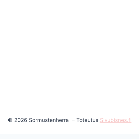
© 2026 Sormustenherra – Toteutus
Sivubisnes.fi