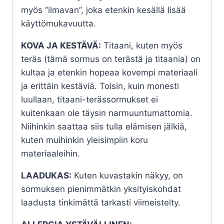
myös ”ilmavan”, joka etenkin kesällä lisää
käyttömukavuutta.
KOVA JA KESTÄVÄ:
Titaani, kuten myös
teräs (tämä sormus on terästä ja titaania) on
kultaa ja etenkin hopeaa kovempi materiaali
ja erittäin kestäviä. Toisin, kuin monesti
luullaan, titaani-terässormukset ei
kuitenkaan ole täysin narmuuntumattomia.
Niihinkin saattaa siis tulla elämisen jälkiä,
kuten muihinkin yleisimpiin koru
materiaaleihin.
LAADUKAS:
Kuten kuvastakin näkyy, on
sormuksen pienimmätkin yksityiskohdat
laadusta tinkimättä tarkasti viimeistelty.