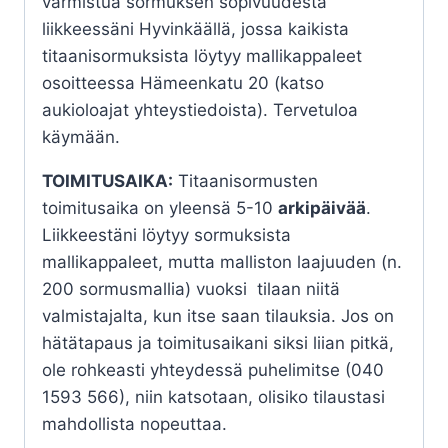
varmistua sormuksen sopivuudesta
liikkeessäni Hyvinkäällä, jossa kaikista
titaanisormuksista löytyy mallikappaleet
osoitteessa Hämeenkatu 20 (katso
aukioloajat yhteystiedoista). Tervetuloa
käymään.
TOIMITUSAIKA:
Titaanisormusten
toimitusaika on yleensä 5-10
arkipäivää
.
Liikkeestäni löytyy sormuksista
mallikappaleet, mutta malliston laajuuden (n.
200 sormusmallia) vuoksi tilaan niitä
valmistajalta, kun itse saan tilauksia. Jos on
hätätapaus ja toimitusaikani siksi liian pitkä,
ole rohkeasti yhteydessä puhelimitse (040
1593 566), niin katsotaan, olisiko tilaustasi
mahdollista nopeuttaa.