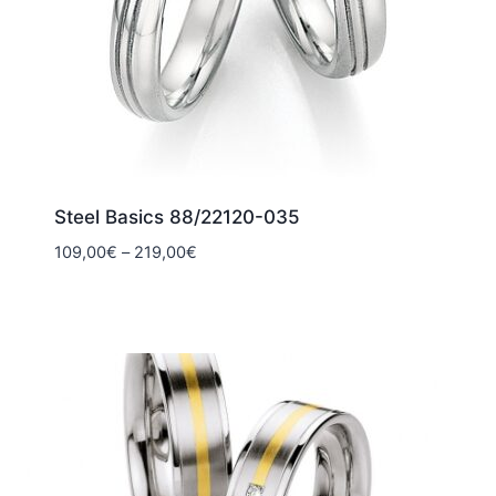
Steel Basics 88/22120-035
Hintaluokka:
109,00
€
–
219,00
€
109,00€
-
219,00€