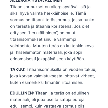
ALLERGIA YSTÄVÄLLINEN:
Titaanisormukset on allergiaystävällisiä ja
siksi hyvä valinta herkkäihoiselle. Tämä
sormus on titaani-terässormus, jossa runko
on terästä ja titaania koristeena. Jos olet
erityisen ”herkkäihoinen”, on muut
titaanisormukset sinulle varmempi
vaihtoehto. Muuten teräs on kuitenkin kova
ja hilseilemätön materiaali, joka sopii
erinomaisesti jokapäiväiseen käyttöön.
TAKUU:
Titaanisormuksilla on vuoden takuu,
joka korvaa valmistuksesta johtuvat virheet,
kuten esimerkiksi timantin irtoamisen.
EDULLINEN:
Titaani ja teräs on edullinen
materiaali, eli jopa useita satoja euroja
edullisempi, kuin vastaava sormus olisi