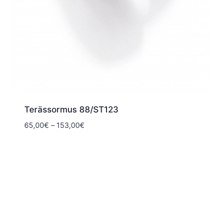
Terässormus 88/ST123
Hintaluokka:
65,00
€
–
153,00
€
65,00€
-
153,00€