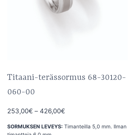
Titaani-terässormus 68-30120-
060-00
Hintaluokka:
253,00
€
–
426,00
€
253,00€
SORMUKSEN LEVEYS:
Timanteilla 5,0 mm. Ilman
-
timantteja 6,0 mm.