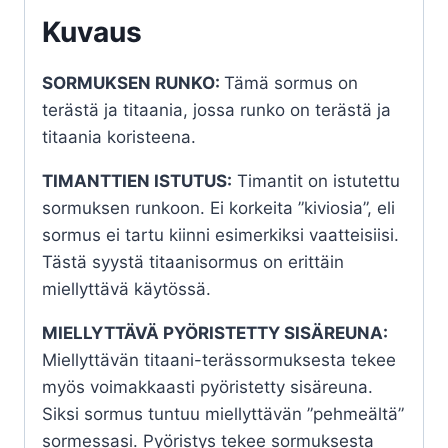
Kuvaus
SORMUKSEN RUNKO:
Tämä sormus on
terästä ja titaania, jossa runko on terästä ja
titaania koristeena.
TIMANTTIEN ISTUTUS:
Timantit on istutettu
sormuksen runkoon. Ei korkeita ”kiviosia”, eli
sormus ei tartu kiinni esimerkiksi vaatteisiisi.
Tästä syystä titaanisormus on erittäin
miellyttävä käytössä.
MIELLYTTÄVÄ PYÖRISTETTY SISÄREUNA:
Miellyttävän titaani-terässormuksesta tekee
myös voimakkaasti pyöristetty sisäreuna.
Siksi sormus tuntuu miellyttävän ”pehmeältä”
sormessasi. Pyöristys tekee sormuksesta