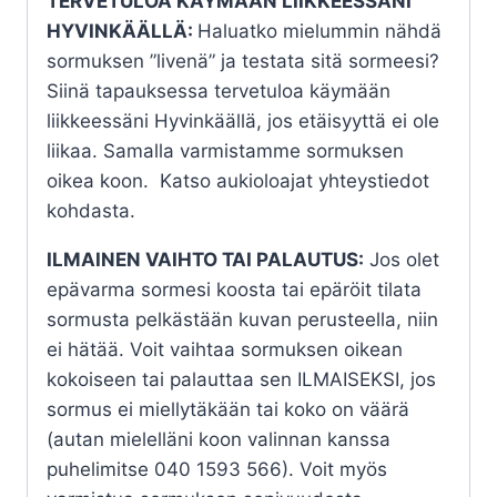
TERVETULOA KÄYMÄÄN LIIKKEESSÄNI
HYVINKÄÄLLÄ:
Haluatko mielummin nähdä
sormuksen ”livenä” ja testata sitä sormeesi?
Siinä tapauksessa tervetuloa käymään
liikkeessäni Hyvinkäällä, jos etäisyyttä ei ole
liikaa. Samalla varmistamme sormuksen
oikea koon. Katso aukioloajat yhteystiedot
kohdasta.
ILMAINEN VAIHTO TAI PALAUTUS:
Jos olet
epävarma sormesi koosta tai epäröit tilata
sormusta pelkästään kuvan perusteella, niin
ei hätää. Voit vaihtaa sormuksen oikean
kokoiseen tai palauttaa sen ILMAISEKSI, jos
sormus ei miellytäkään tai koko on väärä
(autan mielelläni koon valinnan kanssa
puhelimitse 040 1593 566). Voit myös