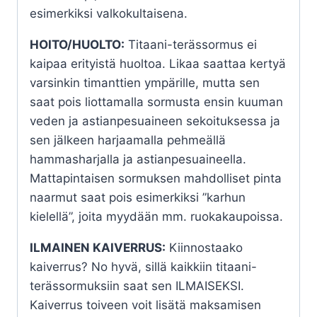
esimerkiksi valkokultaisena.
HOITO/HUOLTO:
Titaani-terässormus ei
kaipaa erityistä huoltoa. Likaa saattaa kertyä
varsinkin timanttien ympärille, mutta sen
saat pois liottamalla sormusta ensin kuuman
veden ja astianpesuaineen sekoituksessa ja
sen jälkeen harjaamalla pehmeällä
hammasharjalla ja astianpesuaineella.
Mattapintaisen sormuksen mahdolliset pinta
naarmut saat pois esimerkiksi ”karhun
kielellä”, joita myydään mm. ruokakaupoissa.
ILMAINEN KAIVERRUS:
Kiinnostaako
kaiverrus? No hyvä, sillä kaikkiin titaani-
terässormuksiin saat sen ILMAISEKSI.
Kaiverrus toiveen voit lisätä maksamisen