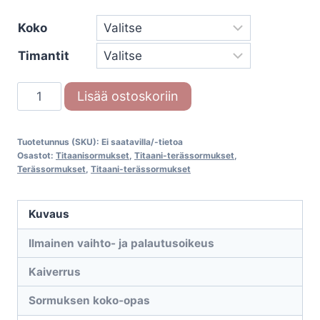
Koko
Timantit
Titaani-
Lisää ostoskoriin
terässormus
68-
Tuotetunnus (SKU):
Ei saatavilla/-tietoa
30120-
Osastot:
Titaanisormukset
,
Titaani-terässormukset
,
060-
Terässormukset
,
Titaani-terässormukset
00
määrä
Kuvaus
Ilmainen vaihto- ja palautusoikeus
Kaiverrus
Sormuksen koko-opas