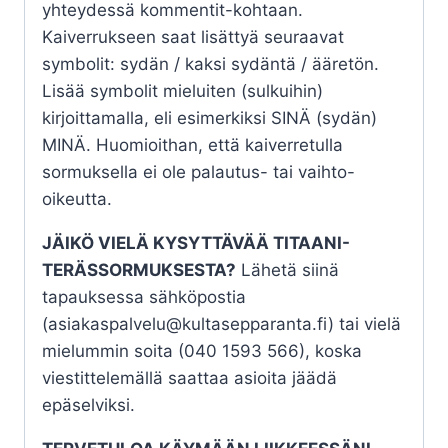
yhteydessä kommentit-kohtaan.
Kaiverrukseen saat lisättyä seuraavat
symbolit: sydän / kaksi sydäntä / ääretön.
Lisää symbolit mieluiten (sulkuihin)
kirjoittamalla, eli esimerkiksi SINÄ (sydän)
MINÄ. Huomioithan, että kaiverretulla
sormuksella ei ole palautus- tai vaihto-
oikeutta.
JÄIKÖ VIELÄ KYSYTTÄVÄÄ TITAANI-
TERÄSSORMUKSESTA?
Lähetä siinä
tapauksessa sähköpostia
(asiakaspalvelu@kultasepparanta.fi) tai vielä
mielummin soita (040 1593 566), koska
viestittelemällä saattaa asioita jäädä
epäselviksi.