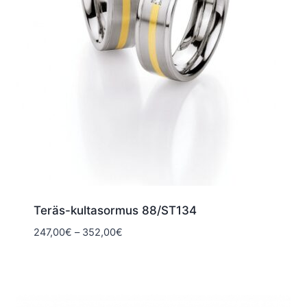
Teräs-kultasormus 88/ST134
Hintaluokka:
247,00
€
–
352,00
€
247,00€
-
352,00€