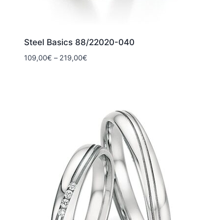
Steel Basics 88/22020-040
Hintaluokka:
109,00
€
–
219,00
€
109,00€
-
219,00€