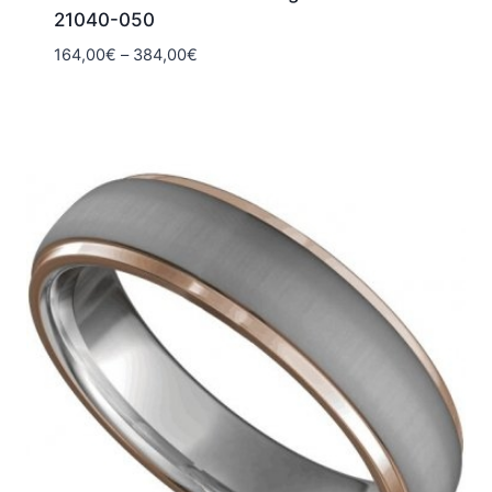
21040-050
Hintaluokka:
164,00
€
–
384,00
€
164,00€
-
384,00€