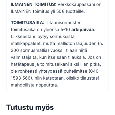
ILMAINEN TOIMITUS:
Verkkokaupassani on
ILMAINEN toimitus yli 50€ tuotteille.
TOIMITUSAIKA:
Titaanisormusten
toimitusaika on yleensä 5-10
arkipäivää
.
Liikkeestäni löytyy sormuksista
mallikappaleet, mutta malliston laajuuden (n.
200 sormusmallia) vuoksi tilaan niitä
valmistajalta, kun itse saan tilauksia. Jos on
hätätapaus ja toimitusaikani siksi liian pitkä,
ole rohkeasti yhteydessä puhelimitse (040
1593 566), niin katsotaan, olisiko tilaustasi
mahdollista nopeuttaa.
Tutustu myös