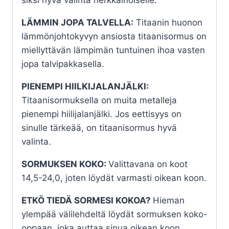
LÄMMIN JOPA TALVELLA:
Titaanin huonon
lämmönjohtokyvyn ansiosta titaanisormus on
miellyttävän lämpimän tuntuinen ihoa vasten
jopa talvipakkasella.
PIENEMPI HIILKIJALANJÄLKI:
Titaanisormuksella on muita metalleja
pienempi hiilijalanjälki. Jos eettisyys on
sinulle tärkeää, on titaanisormus hyvä
valinta.
SORMUKSEN KOKO:
Valittavana on koot
14,5-24,0, joten löydät varmasti oikean koon.
ETKÖ TIEDÄ SORMESI KOKOA?
Hieman
ylempää välilehdeltä löydät sormuksen koko-
oppaan, joka auttaa sinua oikean koon