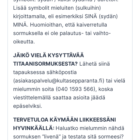
Lisää symbolit mieluiten (sulkuihin)
kirjoittamalla, eli esimerkiksi SINÄ (sydän)
MINÄ. Huomioithan, että kaiverretulla
sormuksella ei ole palautus- tai vaihto-
oikeutta.
JÄIKÖ VIELÄ KYSYTTÄVÄÄ
TITAANISORMUKSESTA?
Lähetä siinä
tapauksessa sähköpostia
(asiakaspalvelu@kultasepparanta.fi) tai vielä
mielummin soita (040 1593 566), koska
viestittelemällä saattaa asioita jäädä
epäselviksi.
TERVETULOA KÄYMÄÄN LIIKKEESSÄNI
HYVINKÄÄLLÄ:
Haluatko mielummin nähdä
sormuksen ”livenä” ja testata sitä sormeesi?