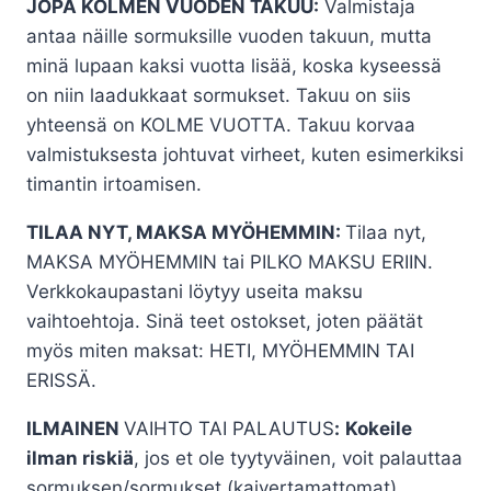
JOPA KOLMEN VUODEN TAKUU:
Valmistaja
antaa näille sormuksille vuoden takuun, mutta
minä lupaan kaksi vuotta lisää, koska kyseessä
on niin laadukkaat sormukset. Takuu on siis
yhteensä on KOLME VUOTTA. Takuu korvaa
valmistuksesta johtuvat virheet, kuten esimerkiksi
timantin irtoamisen.
TILAA NYT, MAKSA MYÖHEMMIN:
Tilaa nyt,
MAKSA MYÖHEMMIN tai PILKO MAKSU ERIIN.
Verkkokaupastani löytyy useita maksu
vaihtoehtoja. Sinä teet ostokset, joten päätät
myös miten maksat: HETI, MYÖHEMMIN TAI
ERISSÄ.
ILMAINEN
VAIHTO TAI PALAUTUS
:
Kokeile
ilman riskiä
, jos et ole tyytyväinen, voit palauttaa
sormuksen/sormukset (kaivertamattomat)