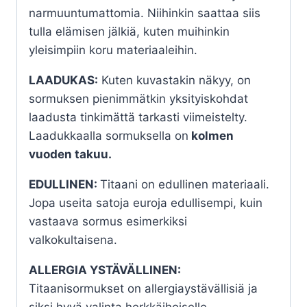
narmuuntumattomia. Niihinkin saattaa siis
tulla elämisen jälkiä, kuten muihinkin
yleisimpiin koru materiaaleihin.
LAADUKAS:
Kuten kuvastakin näkyy, on
sormuksen pienimmätkin yksityiskohdat
laadusta tinkimättä tarkasti viimeistelty.
Laadukkaalla sormuksella on
kolmen
vuoden takuu.
EDULLINEN:
Titaani on edullinen materiaali.
Jopa useita satoja euroja edullisempi, kuin
vastaava sormus esimerkiksi
valkokultaisena.
ALLERGIA YSTÄVÄLLINEN:
Titaanisormukset on allergiaystävällisiä ja
siksi hyvä valinta herkkäihoiselle.