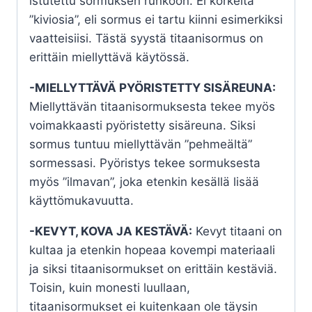
istutettu sormuksen runkoon. Ei korkeita
”kiviosia”, eli sormus ei tartu kiinni esimerkiksi
vaatteisiisi. Tästä syystä titaanisormus on
erittäin miellyttävä käytössä.
-MIELLYTTÄVÄ PYÖRISTETTY SISÄREUNA:
Miellyttävän titaanisormuksesta tekee myös
voimakkaasti pyöristetty sisäreuna. Siksi
sormus tuntuu miellyttävän ”pehmeältä”
sormessasi. Pyöristys tekee sormuksesta
myös ”ilmavan”, joka etenkin kesällä lisää
käyttömukavuutta.
-KEVYT, KOVA JA KESTÄVÄ:
Kevyt titaani on
kultaa ja etenkin hopeaa kovempi materiaali
ja siksi titaanisormukset on erittäin kestäviä.
Toisin, kuin monesti luullaan,
titaanisormukset ei kuitenkaan ole täysin