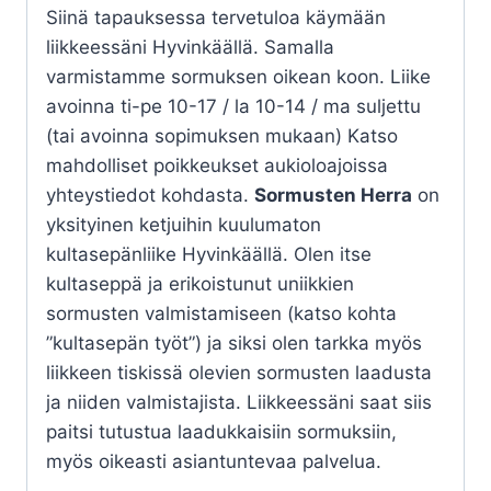
Siinä tapauksessa tervetuloa käymään
liikkeessäni Hyvinkäällä. Samalla
varmistamme sormuksen oikean koon. Liike
avoinna ti-pe 10-17 / la 10-14 / ma suljettu
(tai avoinna sopimuksen mukaan) Katso
mahdolliset poikkeukset aukioloajoissa
yhteystiedot kohdasta.
Sormusten Herra
on
yksityinen ketjuihin kuulumaton
kultasepänliike Hyvinkäällä. Olen itse
kultaseppä ja erikoistunut uniikkien
sormusten valmistamiseen (katso kohta
”kultasepän työt”) ja siksi olen tarkka myös
liikkeen tiskissä olevien sormusten laadusta
ja niiden valmistajista. Liikkeessäni saat siis
paitsi tutustua laadukkaisiin sormuksiin,
myös oikeasti asiantuntevaa palvelua.