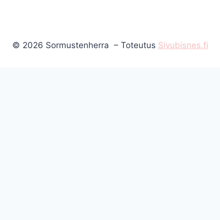
© 2026 Sormustenherra – Toteutus
Sivubisnes.fi