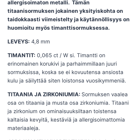
allergisoimaton metalli. Tämän
titaanisormuksen jokainen yksityiskohta on
taidokkaasti viimeistelty ja käytännöllisyys on
huomioitu myös timanttisormuksessa.
LEVEYS:
4,8 mm
TIMANTIT:
0,065 ct / W si. Timantti on
erinomainen korukivi ja parhaimmillaan juuri
sormuksissa, koska se ei kovuutensa ansiosta
kulu ja säilyttää siten loistonsa vuosikymmeniä.
TITAANIA JA ZIRKONIUMIA:
Sormuksen vaalea
osa on titaania ja musta osa zirkoniumia. Titaani
ja zirkonium on ominaisuuksiltaan toistensa
kaltaisia kevyitä, kestäviä ja allergisoimattomia
materiaaleja.