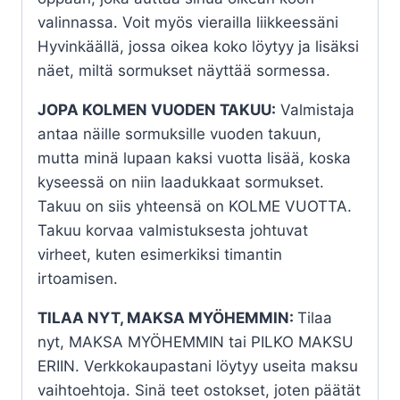
valinnassa. Voit myös vierailla liikkeessäni
Hyvinkäällä, jossa oikea koko löytyy ja lisäksi
näet, miltä sormukset näyttää sormessa.
JOPA KOLMEN VUODEN TAKUU:
Valmistaja
antaa näille sormuksille vuoden takuun,
mutta minä lupaan kaksi vuotta lisää, koska
kyseessä on niin laadukkaat sormukset.
Takuu on siis yhteensä on KOLME VUOTTA.
Takuu korvaa valmistuksesta johtuvat
virheet, kuten esimerkiksi timantin
irtoamisen.
TILAA NYT, MAKSA MYÖHEMMIN:
Tilaa
nyt, MAKSA MYÖHEMMIN tai PILKO MAKSU
ERIIN. Verkkokaupastani löytyy useita maksu
vaihtoehtoja. Sinä teet ostokset, joten päätät