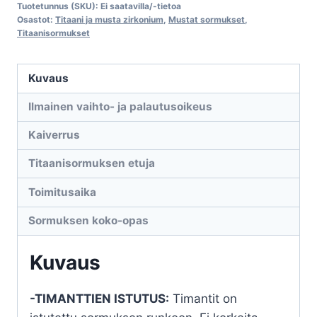
Tuotetunnus (SKU):
Ei saatavilla/-tietoa
Zirkonium
Osastot:
Titaani ja musta zirkonium
,
Mustat sormukset
,
79-
Titaanisormukset
10020-
045
Kuvaus
määrä
Ilmainen vaihto- ja palautusoikeus
Kaiverrus
Titaanisormuksen etuja
Toimitusaika
Sormuksen koko-opas
Kuvaus
-TIMANTTIEN ISTUTUS:
Timantit on