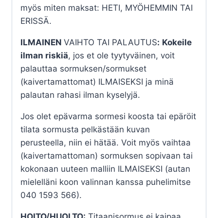
myös miten maksat: HETI, MYÖHEMMIN TAI
ERISSÄ.
ILMAINEN
VAIHTO TAI PALAUTUS
:
Kokeile
ilman riskiä
, jos et ole tyytyväinen, voit
palauttaa sormuksen/sormukset
(kaivertamattomat) ILMAISEKSI ja minä
palautan rahasi ilman kyselyjä.
Jos olet epävarma sormesi koosta tai epäröit
tilata sormusta pelkästään kuvan
perusteella, niin ei hätää. Voit myös vaihtaa
(kaivertamattoman) sormuksen sopivaan tai
kokonaan uuteen malliin ILMAISEKSI (autan
mielelläni koon valinnan kanssa puhelimitse
040 1593 566).
HOITO/HUOLTO:
Titaanisormus ei kaipaa