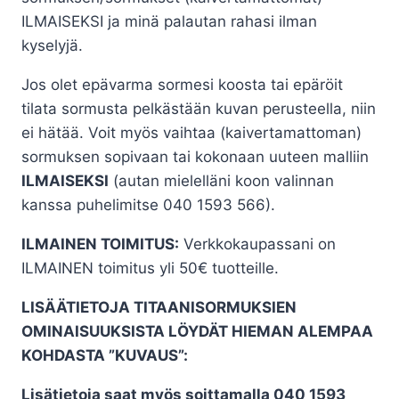
ILMAISEKSI ja minä palautan rahasi ilman
kyselyjä.
Jos olet epävarma sormesi koosta tai epäröit
tilata sormusta pelkästään kuvan perusteella, niin
ei hätää. Voit myös vaihtaa (kaivertamattoman)
sormuksen sopivaan tai kokonaan uuteen malliin
ILMAISEKSI
(autan mielelläni koon valinnan
kanssa puhelimitse 040 1593 566).
ILMAINEN TOIMITUS:
Verkkokaupassani on
ILMAINEN toimitus yli 50€ tuotteille.
LISÄÄTIETOJA TITAANISORMUKSIEN
OMINAISUUKSISTA LÖYDÄT HIEMAN ALEMPAA
KOHDASTA ”KUVAUS”:
Lisätietoja saat myös soittamalla 040 1593