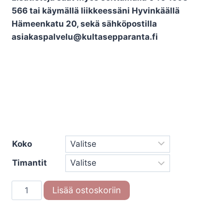
566 tai käymällä liikkeessäni Hyvinkäällä
Hämeenkatu 20, sekä sähköpostilla
asiakaspalvelu@kultasepparanta.fi
Koko
Timantit
Titaanisormus
Lisää ostoskoriin
Titan
&