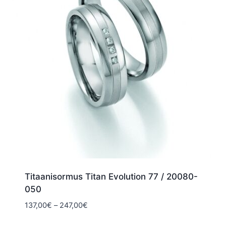
Titaanisormus Titan Evolution 77 / 20080-
050
Hintaluokka:
137,00
€
–
247,00
€
137,00€