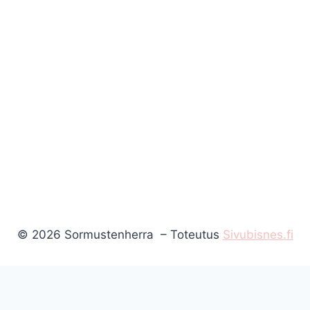
© 2026 Sormustenherra – Toteutus
Sivubisnes.fi