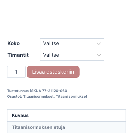
Koko
Timantit
Titaanisormus
Lisää ostoskoriin
Titan
Avantgarde
Tuotetunnus (SKU):
77-21120-060
77-
Osastot:
Titaanisormukset
,
Titaani sormukset
21120-
060
Kuvaus
määrä
Titaanisormuksen etuja