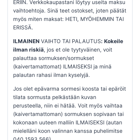
ERIIN. Verkkokaupastani löytyy useita maksu
vaihtoehtoja. Sinä teet ostokset, joten päätät
myös miten maksat: HETI, MYÖHEMMIN TAI
ERISSÄ.
ILMAINEN
VAIHTO TAI PALAUTUS
:
Kokeile
ilman riskiä
, jos et ole tyytyväinen, voit
palauttaa sormuksen/sormukset
(kaivertamattomat) ILMAISEKSI ja minä
palautan rahasi ilman kyselyjä.
Jos olet epävarma sormesi koosta tai epäröit
tilata sormusta pelkästään kuvan
perusteella, niin ei hätää. Voit myös vaihtaa
(kaivertamattoman) sormuksen sopivaan tai
kokonaan uuteen malliin ILMAISEKSI (autan
mielelläni koon valinnan kanssa puhelimitse
040 1593 566).