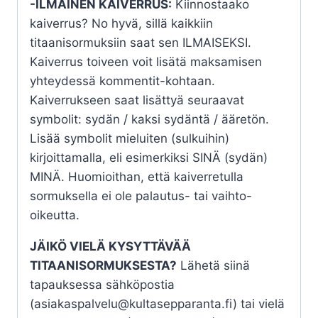
-ILMAINEN KAIVERRUS:
Kiinnostaako
kaiverrus? No hyvä, sillä kaikkiin
titaanisormuksiin saat sen ILMAISEKSI.
Kaiverrus toiveen voit lisätä maksamisen
yhteydessä kommentit-kohtaan.
Kaiverrukseen saat lisättyä seuraavat
symbolit: sydän / kaksi sydäntä / ääretön.
Lisää symbolit mieluiten (sulkuihin)
kirjoittamalla, eli esimerkiksi SINÄ (sydän)
MINÄ. Huomioithan, että kaiverretulla
sormuksella ei ole palautus- tai vaihto-
oikeutta.
JÄIKÖ VIELÄ KYSYTTÄVÄÄ
TITAANISORMUKSESTA?
Lähetä siinä
tapauksessa sähköpostia
(asiakaspalvelu@kultasepparanta.fi) tai vielä