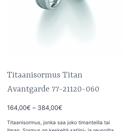
Titaanisormus Titan
Avantgarde 77-21120-060
Hintaluokka:
164,00
€
–
384,00
€
164,00€
Titaanisormus, jonka saa joko timanteilla tai
-
ilman. Sormus on keskeltä satiini- ja reunoilta