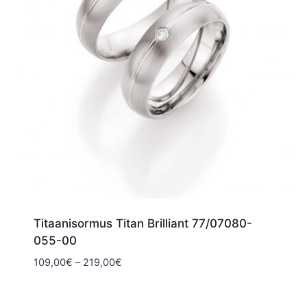
Titaanisormus Titan Brilliant 77/07080-
055-00
Hintaluokka:
109,00
€
–
219,00
€
109,00€
-