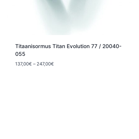
Titaanisormus Titan Evolution 77 / 20040-
055
Hintaluokka:
137,00
€
–
247,00
€
137,00€
-
247,00€