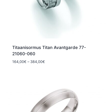
Titaanisormus Titan Avantgarde 77-
21060-060
Hintaluokka:
164,00
€
–
384,00
€
164,00€
-
384,00€