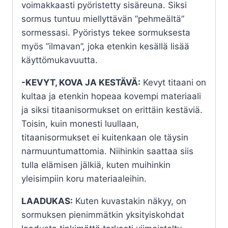
voimakkaasti pyöristetty sisäreuna. Siksi
sormus tuntuu miellyttävän ”pehmeältä”
sormessasi. Pyöristys tekee sormuksesta
myös ”ilmavan”, joka etenkin kesällä lisää
käyttömukavuutta.
-KEVYT, KOVA JA KESTÄVÄ:
Kevyt titaani on
kultaa ja etenkin hopeaa kovempi materiaali
ja siksi titaanisormukset on erittäin kestäviä.
Toisin, kuin monesti luullaan,
titaanisormukset ei kuitenkaan ole täysin
narmuuntumattomia. Niihinkin saattaa siis
tulla elämisen jälkiä, kuten muihinkin
yleisimpiin koru materiaaleihin.
LAADUKAS:
Kuten kuvastakin näkyy, on
sormuksen pienimmätkin yksityiskohdat