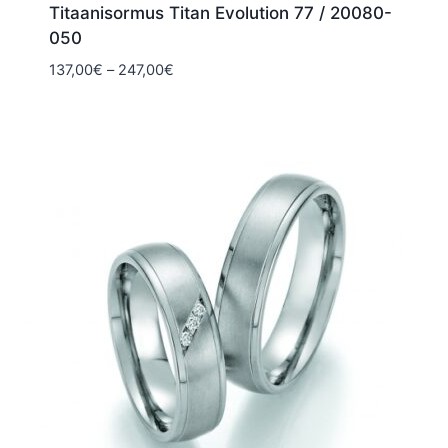
Titaanisormus Titan Evolution 77 / 20080-
050
Hintaluokka:
137,00
€
–
247,00
€
137,00€
-
247,00€