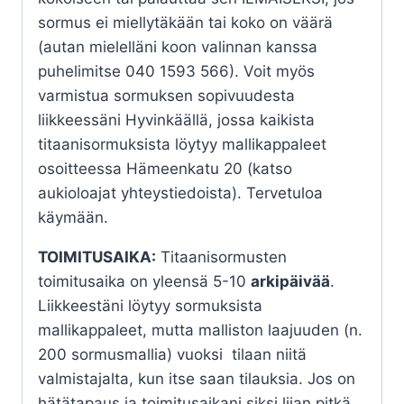
sormus ei miellytäkään tai koko on väärä
(autan mielelläni koon valinnan kanssa
puhelimitse 040 1593 566). Voit myös
varmistua sormuksen sopivuudesta
liikkeessäni Hyvinkäällä, jossa kaikista
titaanisormuksista löytyy mallikappaleet
osoitteessa Hämeenkatu 20 (katso
aukioloajat yhteystiedoista). Tervetuloa
käymään.
TOIMITUSAIKA:
Titaanisormusten
toimitusaika on yleensä 5-10
arkipäivää
.
Liikkeestäni löytyy sormuksista
mallikappaleet, mutta malliston laajuuden (n.
200 sormusmallia) vuoksi tilaan niitä
valmistajalta, kun itse saan tilauksia. Jos on
hätätapaus ja toimitusaikani siksi liian pitkä,