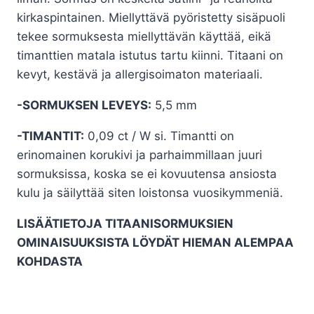
384,00€
kirkaspintainen. Miellyttävä pyöristetty sisäpuoli
tekee sormuksesta miellyttävän käyttää, eikä
timanttien matala istutus tartu kiinni. Titaani on
kevyt, kestävä ja allergisoimaton materiaali.
-SORMUKSEN LEVEYS:
5,5 mm
-TIMANTIT:
0,09 ct / W si. Timantti on
erinomainen korukivi ja parhaimmillaan juuri
sormuksissa, koska se ei kovuutensa ansiosta
kulu ja säilyttää siten loistonsa vuosikymmeniä.
LISÄÄTIETOJA TITAANISORMUKSIEN
OMINAISUUKSISTA LÖYDÄT HIEMAN ALEMPAA
KOHDASTA