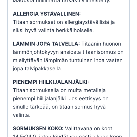
laadusta tinkimättä tarkasti viimeistelty.
ALLERGIA YSTÄVÄLLINEN:
Titaanisormukset on allergiaystävällisiä ja
siksi hyvä valinta herkkäihoiselle.
LÄMMIN JOPA TALVELLA:
Titaanin huonon
lämmönjohtokyvyn ansiosta titaanisormus on
miellyttävän lämpimän tuntuinen ihoa vasten
jopa talvipakkasella.
PIENEMPI HIILKIJALANJÄLKI:
Titaanisormuksella on muita metalleja
pienempi hiilijalanjälki. Jos eettisyys on
sinulle tärkeää, on titaanisormus hyvä
valinta.
SORMUKSEN KOKO:
Valittavana on koot
14,5-24,0, joten löydät varmasti oikean koon.