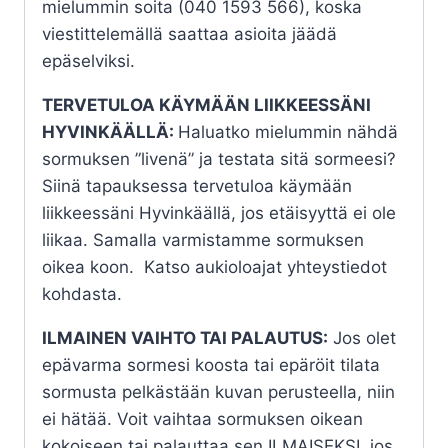
mielummin soita (040 1593 566), koska
viestittelemällä saattaa asioita jäädä
epäselviksi.
TERVETULOA KÄYMÄÄN LIIKKEESSÄNI
HYVINKÄÄLLÄ:
Haluatko mielummin nähdä
sormuksen ”livenä” ja testata sitä sormeesi?
Siinä tapauksessa tervetuloa käymään
liikkeessäni Hyvinkäällä, jos etäisyyttä ei ole
liikaa. Samalla varmistamme sormuksen
oikea koon. Katso aukioloajat yhteystiedot
kohdasta.
ILMAINEN VAIHTO TAI PALAUTUS:
Jos olet
epävarma sormesi koosta tai epäröit tilata
sormusta pelkästään kuvan perusteella, niin
ei hätää. Voit vaihtaa sormuksen oikean
kokoiseen tai palauttaa sen ILMAISEKSI, jos