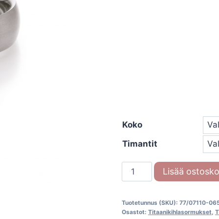
Koko
Timantit
Titaanisormus
Lisää ostosko
Titan
Brilliant
Tuotetunnus (SKU):
77/07110-06
77/07110-
Osastot:
Titaanikihlasormukset
,
T