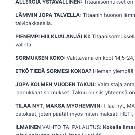
ALLERGIA YSTÄVÄLLINEN:
Titaanisormukset on al
LÄMMIN JOPA TALVELLA:
Titaanin huonon lämmö
talvipakkasella.
PIENEMPI HIILKIJALANJÄLKI:
Titaanisormuksella
valinta.
SORMUKSEN KOKO:
Valittavana on koot 14,5-24,
ETKÖ TIEDÄ SORMESI KOKOA?
Hieman ylempää v
JOPA KOLMEN VUODEN TAKUU:
Valmistaja anta
laadukkaat sormukset. Takuu on siis yhteensä on
TILAA NYT, MAKSA MYÖHEMMIN:
Tilaa nyt, M
ostokset, joten päätät myös miten maksat: HET
ILMAINEN
VAIHTO TAI PALAUTUS
:
Kokeile ilman