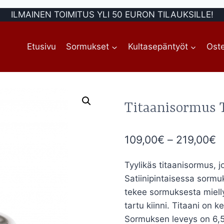
ILMAINEN TOIMITUS YLI 50 EURON TILAUKSILLE!
Etusivu
Sormukset
Kultasepäntyöt
Oste
Titaanisormus T
H
109,00
€
–
219,00
€
1
Tyylikäs titaanisormus, j
-
Satiinipintaisessa sormuk
2
tekee sormuksesta mielly
tartu kiinni. Titaani on k
Sormuksen leveys on 6,5 