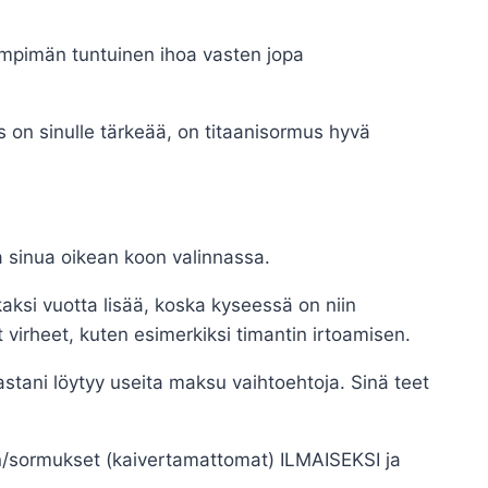
mpimän tuntuinen ihoa vasten jopa
ys on sinulle tärkeää, on titaanisormus hyvä
 sinua oikean koon valinnassa.
aksi vuotta lisää, koska kyseessä on niin
irheet, kuten esimerkiksi timantin irtoamisen.
ni löytyy useita maksu vaihtoehtoja. Sinä teet
sen/sormukset (kaivertamattomat) ILMAISEKSI ja