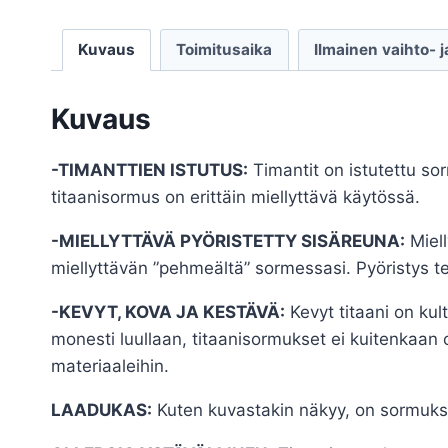
Kuvaus
Toimitusaika
Ilmainen vaihto- 
Kuvaus
-TIMANTTIEN ISTUTUS:
Timantit on istutettu sorm
titaanisormus on erittäin miellyttävä käytössä.
-MIELLYTTÄVÄ PYÖRISTETTY SISÄREUNA:
Miell
miellyttävän ”pehmeältä” sormessasi. Pyöristys t
-KEVYT, KOVA JA KESTÄVÄ:
Kevyt titaani on kul
monesti luullaan, titaanisormukset ei kuitenkaan o
materiaaleihin.
LAADUKAS:
Kuten kuvastakin näkyy, on sormuksen