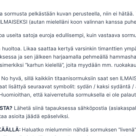
ata sormusta pelkästään kuvan perusteella, niin ei hätää
ILMAISEKSI (autan mielelläni koon valinnan kanssa puh
jopa useita satoja euroja edullisempi, kuin vastaava sormu
 huoltoa. Likaa saattaa kertyä varsinkin timanttien ympä
sessa ja sen jälkeen harjaamalla pehmeällä hammasharj
imerkiksi ”karhun kielellä”, joita myydään mm. ruokaka
No hyvä, sillä kaikkiin titaanisormuksiin saat sen ILMAI
 lisättyä seuraavat symbolit: sydän / kaksi sydäntä / ä
 Huomioithan, että kaiverretulla sormuksella ei ole palaut
STA?
Lähetä siinä tapauksessa sähköpostia (asiakaspal
aa asioita jäädä epäselviksi.
KÄÄLLÄ:
Haluatko mielummin nähdä sormuksen ”livenä” 