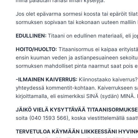
minä palautan rahasi ilman kyselyjä.
Jos olet epävarma sormesi koosta tai epäröit til
sormuksen sopivaan tai kokonaan uuteen malliin 
EDULLINEN:
Titaani on edullinen materiaali, eli 
HOITO/HUOLTO:
Titaanisormus ei kaipaa erityistä
ensin kuuman veden ja astianpesuaineen sekoituk
sormuksen mahdolliset pinta naarmut saat pois es
-ILMAINEN KAIVERRUS:
Kiinnostaako kaiverrus? 
yhteydessä kommentit-kohtaan. Kaiverrukseen saat
kirjoittamalla, eli esimerkiksi SINÄ (sydän) MINÄ.
JÄIKÖ VIELÄ KYSYTTÄVÄÄ TITAANISORMUKSE
soita (040 1593 566), koska viestittelemällä saatt
TERVETULOA KÄYMÄÄN LIIKKEESSÄNI HYVIN