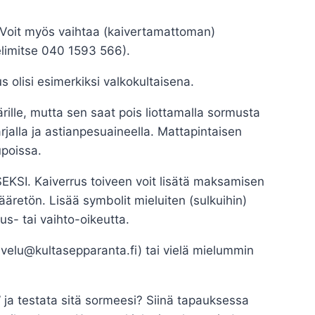
. Voit myös vaihtaa (kaivertamattoman)
elimitse 040 1593 566).
s olisi esimerkiksi valkokultaisena.
rille, mutta sen saat pois liottamalla sormusta
alla ja astianpesuaineella. Mattapintaisen
upoissa.
SEKSI. Kaiverrus toiveen voit lisätä maksamisen
äretön. Lisää symbolit mieluiten (sulkuihin)
us- tai vaihto-oikeutta.
velu@kultasepparanta.fi) tai vielä mielummin
ja testata sitä sormeesi? Siinä tapauksessa