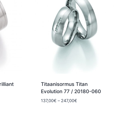
lliant
Titaanisormus Titan
Evolution 77 / 20180-060
okka:
Hintaluokka:
137,00
€
–
247,00
€
€
137,00€
-
€
247,00€