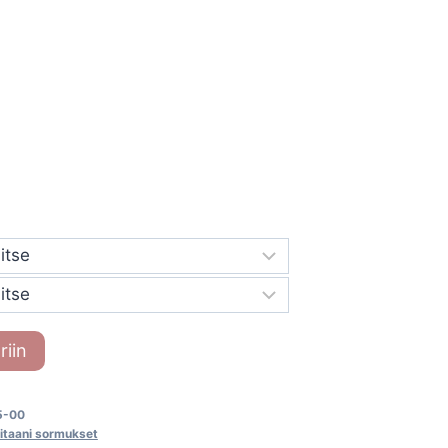
riin
5-00
itaani sormukset