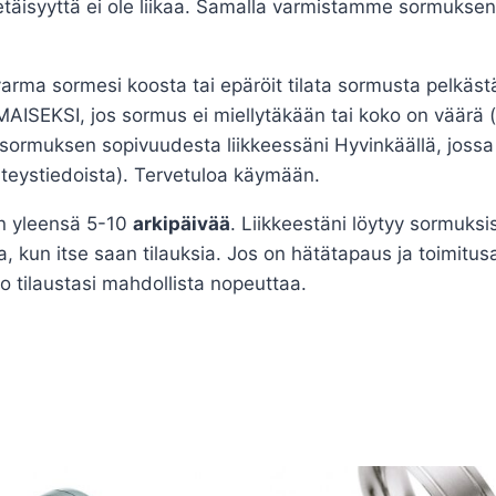
 etäisyyttä ei ole liikaa. Samalla varmistamme sormukse
arma sormesi koosta tai epäröit tilata sormusta pelkästä
AISEKSI, jos sormus ei miellytäkään tai koko on väärä 
ormuksen sopivuudesta liikkeessäni Hyvinkäällä, jossa k
teystiedoista). Tervetuloa käymään.
n yleensä 5-10
arkipäivää
. Liikkeestäni löytyy sormuksi
, kun itse saan tilauksia. Jos on hätätapaus ja toimitusa
o tilaustasi mahdollista nopeuttaa.