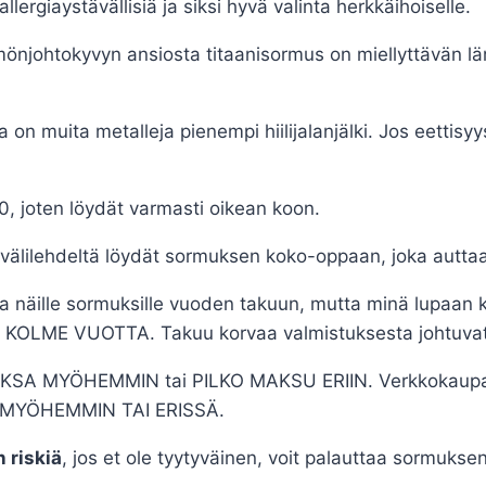
lergiaystävällisiä ja siksi hyvä valinta herkkäihoiselle.
njohtokyvyn ansiosta titaanisormus on miellyttävän lä
 on muita metalleja pienempi hiilijalanjälki. Jos eettisy
0, joten löydät varmasti oikean koon.
älilehdeltä löydät sormuksen koko-oppaan, joka auttaa
a näille sormuksille vuoden takuun, mutta minä lupaan k
 KOLME VUOTTA. Takuu korvaa valmistuksesta johtuvat v
AKSA MYÖHEMMIN tai PILKO MAKSU ERIIN. Verkkokaupasta
I, MYÖHEMMIN TAI ERISSÄ.
 riskiä
, jos et ole tyytyväinen, voit palauttaa sormuk