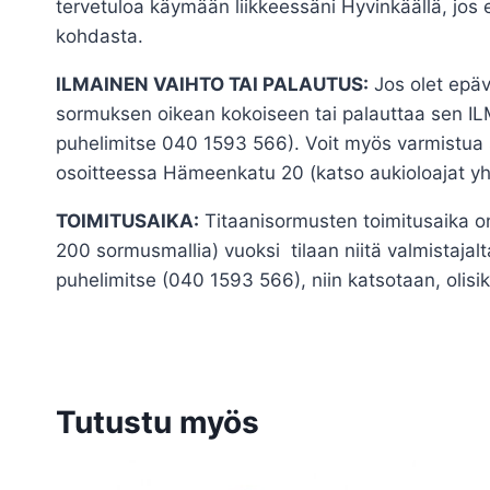
tervetuloa käymään liikkeessäni Hyvinkäällä, jos
kohdasta.
ILMAINEN VAIHTO TAI PALAUTUS:
Jos olet epäv
sormuksen oikean kokoiseen tai palauttaa sen ILM
puhelimitse 040 1593 566). Voit myös varmistua s
osoitteessa Hämeenkatu 20 (katso aukioloajat yh
TOIMITUSAIKA:
Titaanisormusten toimitusaika o
200 sormusmallia) vuoksi tilaan niitä valmistajalta
puhelimitse (040 1593 566), niin katsotaan, olisik
Tutustu myös