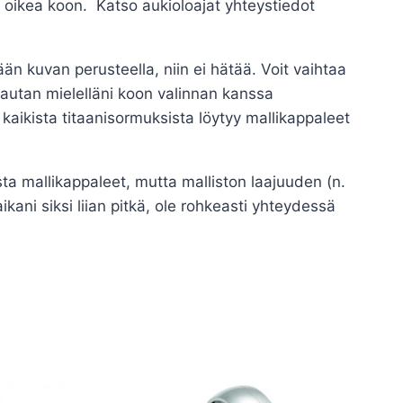
n oikea koon. Katso aukioloajat yhteystiedot
än kuvan perusteella, niin ei hätää. Voit vaihtaa
(autan mielelläni koon valinnan kanssa
aikista titaanisormuksista löytyy mallikappaleet
sta mallikappaleet, mutta malliston laajuuden (n.
ikani siksi liian pitkä, ole rohkeasti yhteydessä