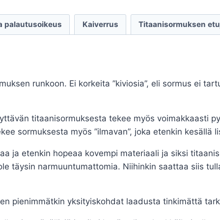
065-
00
ja palautusoikeus
Kaiverrus
Titaanisormuksen etu
määrä
uksen runkoon. Ei korkeita ”kiviosia”, eli sormus ei tartu
yttävän titaanisormuksesta tekee myös voimakkaasti pyö
ekee sormuksesta myös ”ilmavan”, joka etenkin kesällä 
taa ja etenkin hopeaa kovempi materiaali ja siksi titaanis
le täysin narmuuntumattomia. Niihinkin saattaa siis tulla
 pienimmätkin yksityiskohdat laadusta tinkimättä tarkas