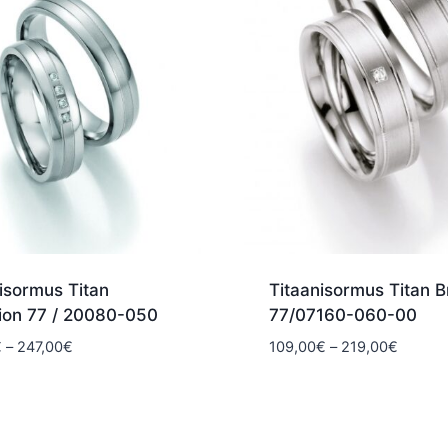
isormus Titan
Titaanisormus Titan Bri
tion 77 / 20080-050
77/07160-060-00
Hintaluokka:
Hintalu
€
–
247,00
€
109,00
€
–
219,00
€
137,00€
109,00
-
-
247,00€
219,00