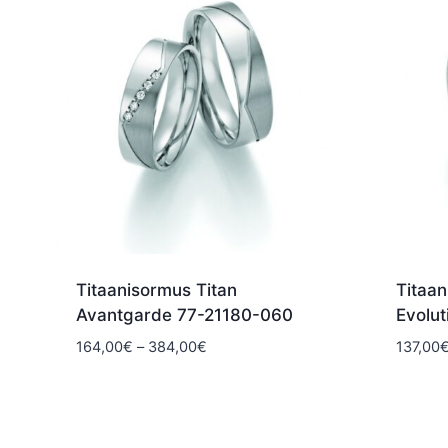
Titaanisormus Titan
Titaan
Avantgarde 77-21180-060
Evolu
Hintaluokka:
164,00
€
–
384,00
€
137,00
164,00€
-
384,00€