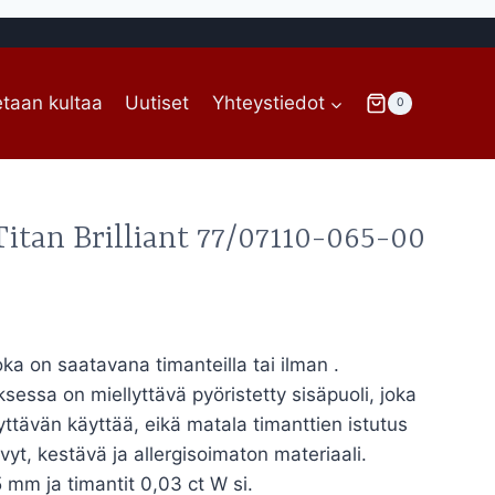
taan kultaa
Uutiset
Yhteystiedot
0
itan Brilliant 77/07110-065-00
intaluokka:
09,00€
oka on saatavana timanteilla tai ilman .
sessa on miellyttävä pyöristetty sisäpuoli, joka
19,00€
ttävän käyttää, eikä matala timanttien istutus
evyt, kestävä ja allergisoimaton materiaali.
mm ja timantit 0,03 ct W si.