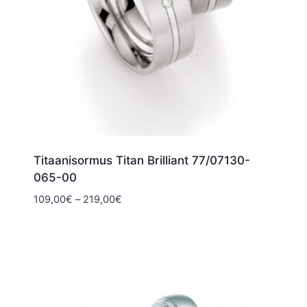
Titaanisormus Titan Brilliant 77/07130-
065-00
Hintaluokka:
109,00
€
–
219,00
€
109,00€
-
219,00€