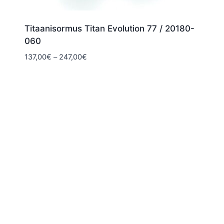
Titaanisormus Titan Evolution 77 / 20180-
060
Hintaluokka:
137,00
€
–
247,00
€
137,00€
-
247,00€