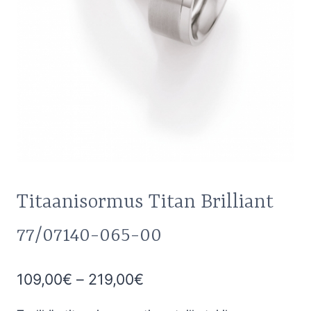
Titaanisormus Titan Brilliant
77/07140-065-00
Hintaluokka:
109,00
€
–
219,00
€
109,00€