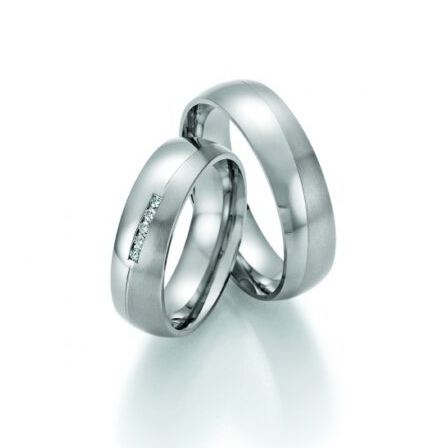
164,00€
-
384,00€