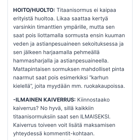
HOITO/HUOLTO:
Titaanisormus ei kaipaa
erityistä huoltoa. Likaa saattaa kertyä
varsinkin timanttien ympärille, mutta sen
saat pois liottamalla sormusta ensin kuuman
veden ja astianpesuaineen sekoituksessa ja
sen jälkeen harjaamalla pehmeällä
hammasharjalla ja astianpesuaineella.
Mattapintaisen sormuksen mahdolliset pinta
naarmut saat pois esimerkiksi ”karhun
kielellä”, joita myydään mm. ruokakaupoissa.
-ILMAINEN KAIVERRUS:
Kiinnostaako
kaiverrus? No hyvä, sillä kaikkiin
titaanisormuksiin saat sen ILMAISEKSI.
Kaiverrus toiveen voit lisätä maksamisen
yhteydessä kommentit-kohtaan.