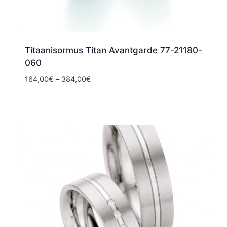
Titaanisormus Titan Avantgarde 77-21180-
060
Hintaluokka:
164,00
€
–
384,00
€
164,00€
-
384,00€