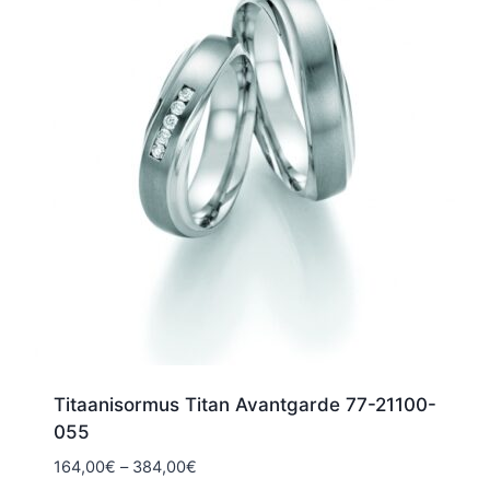
Titaanisormus Titan Avantgarde 77-21100-
055
Hintaluokka:
164,00
€
–
384,00
€