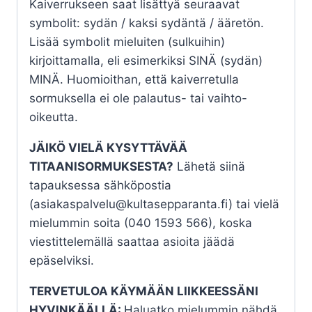
Kaiverrukseen saat lisättyä seuraavat
symbolit: sydän / kaksi sydäntä / ääretön.
Lisää symbolit mieluiten (sulkuihin)
kirjoittamalla, eli esimerkiksi SINÄ (sydän)
MINÄ. Huomioithan, että kaiverretulla
sormuksella ei ole palautus- tai vaihto-
oikeutta.
JÄIKÖ VIELÄ KYSYTTÄVÄÄ
TITAANISORMUKSESTA?
Lähetä siinä
tapauksessa sähköpostia
(asiakaspalvelu@kultasepparanta.fi) tai vielä
mielummin soita (040 1593 566), koska
viestittelemällä saattaa asioita jäädä
epäselviksi.
TERVETULOA KÄYMÄÄN LIIKKEESSÄNI
HYVINKÄÄLLÄ:
Haluatko mielummin nähdä