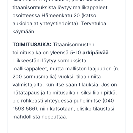
titaanisormuksista löytyy mallikappaleet
osoitteessa Hämeenkatu 20 (katso
aukioloajat yhteystiedoista). Tervetuloa
käymään.
TOIMITUSAIKA:
Titaanisormusten
toimitusaika on yleensä 5-10
arkipäivää
.
Liikkeestäni löytyy sormuksista
mallikappaleet, mutta malliston laajuuden (n.
200 sormusmallia) vuoksi tilaan niitä
valmistajalta, kun itse saan tilauksia. Jos on
hätätapaus ja toimitusaikani siksi liian pitkä,
ole rohkeasti yhteydessä puhelimitse (040
1593 566), niin katsotaan, olisiko tilaustasi
mahdollista nopeuttaa.