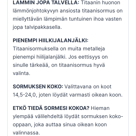
LÄMMIN JOPA TALVELLA:
Titaanin huonon
lämmönjohtokyvyn ansiosta titaanisormus on
miellyttävän lämpimän tuntuinen ihoa vasten
jopa talvipakkasella.
PIENEMPI HIILKIJALANJÄLKI:
Titaanisormuksella on muita metalleja
pienempi hiilijalanjälki. Jos eettisyys on
sinulle tärkeää, on titaanisormus hyvä
valinta.
SORMUKSEN KOKO:
Valittavana on koot
14,5-24,0, joten löydät varmasti oikean koon.
ETKÖ TIEDÄ SORMESI KOKOA?
Hieman
ylempää välilehdeltä löydät sormuksen koko-
oppaan, joka auttaa sinua oikean koon
valinnassa.