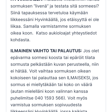
sormuksen ”livenä” ja testata sitä sormeesi?
Siinä tapauksessa tervetuloa käymään
liikkeessäni Hyvinkäällä, jos etäisyyttä ei ole
liikaa. Samalla varmistamme sormuksen
oikea koon. Katso aukioloajat yhteystiedot
kohdasta.
ILMAINEN VAIHTO TAI PALAUTUS:
Jos olet
epävarma sormesi koosta tai epäröit tilata
sormusta pelkästään kuvan perusteella, niin
ei hätää. Voit vaihtaa sormuksen oikean
kokoiseen tai palauttaa sen ILMAISEKSI, jos
sormus ei miellytäkään tai koko on väärä
(autan mielelläni koon valinnan kanssa
puhelimitse 040 1593 566). Voit myös
varmistua sormuksen sopivuudesta
liikkeessäni Hyvinkäällä, jossa kaikista