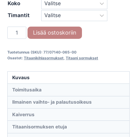
Koko
Timantit
Titaanisormus
Lisää ostoskoriin
Titan
Brilliant
Tuotetunnus (SKU):
77/07140-065-00
77/07140-
Osastot:
Titaanikihlasormukset
,
Titaani sormukset
065-
00
Kuvaus
määrä
Toimitusaika
Ilmainen vaihto- ja palautusoikeus
Kaiverrus
Titaanisormuksen etuja