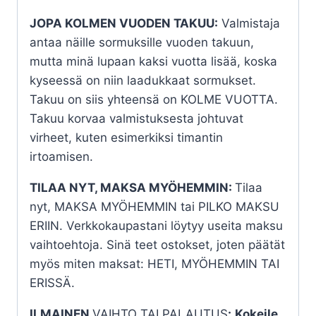
JOPA KOLMEN VUODEN TAKUU:
Valmistaja
antaa näille sormuksille vuoden takuun,
mutta minä lupaan kaksi vuotta lisää, koska
kyseessä on niin laadukkaat sormukset.
Takuu on siis yhteensä on KOLME VUOTTA.
Takuu korvaa valmistuksesta johtuvat
virheet, kuten esimerkiksi timantin
irtoamisen.
TILAA NYT, MAKSA MYÖHEMMIN:
Tilaa
nyt, MAKSA MYÖHEMMIN tai PILKO MAKSU
ERIIN. Verkkokaupastani löytyy useita maksu
vaihtoehtoja. Sinä teet ostokset, joten päätät
myös miten maksat: HETI, MYÖHEMMIN TAI
ERISSÄ.
ILMAINEN
VAIHTO TAI PALAUTUS
:
Kokeile