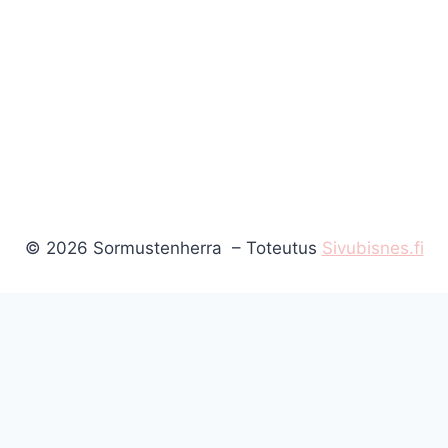
© 2026 Sormustenherra – Toteutus
Sivubisnes.fi