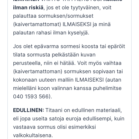
ilman riskiä
, jos et ole tyytyväinen, voit
palauttaa sormuksen/sormukset
(kaivertamattomat) ILMAISEKSI ja minä
palautan rahasi ilman kyselyjä.
Jos olet epävarma sormesi koosta tai epäröit
tilata sormusta pelkästään kuvan
perusteella, niin ei hätää. Voit myös vaihtaa
(kaivertamattoman) sormuksen sopivaan tai
kokonaan uuteen malliin ILMAISEKSI (autan
mielelläni koon valinnan kanssa puhelimitse
040 1593 566).
EDULLINEN:
Titaani on edullinen materiaali,
eli jopa useita satoja euroja edullisempi, kuin
vastaava sormus olisi esimerkiksi
valkokultaisena.