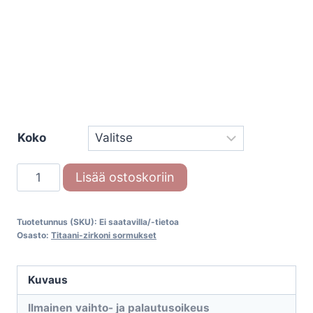
Koko
Titan
Lisää ostoskoriin
Eternity
setti
Tuotetunnus (SKU):
Ei saatavilla/-tietoa
6
Osasto:
Titaani-zirkoni sormukset
määrä
Kuvaus
Ilmainen vaihto- ja palautusoikeus