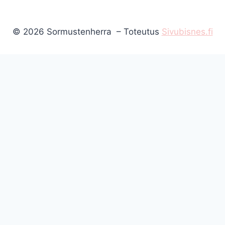
© 2026 Sormustenherra – Toteutus
Sivubisnes.fi